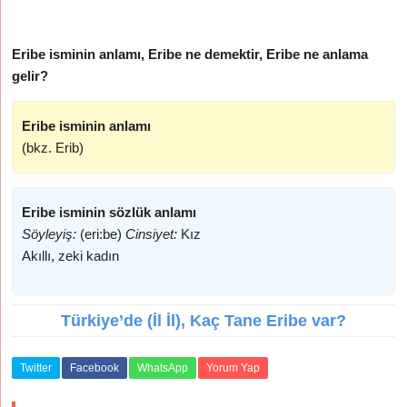
Eribe isminin anlamı, Eribe ne demektir, Eribe ne anlama
gelir?
Eribe isminin anlamı
(bkz. Erib)
Eribe isminin sözlük anlamı
Söyleyiş:
(eri:be)
Cinsiyet:
Kız
Akıllı, zeki kadın
Türkiye’de (İl İl), Kaç Tane Eribe var?
Twitter
Facebook
WhatsApp
Yorum Yap