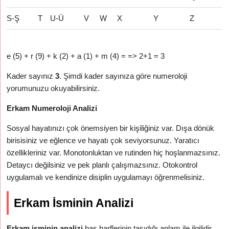
S-Ş
T
U-Ü
V
W
X
Y
Z
e (5) + r (9) + k (2) + a (1) + m (4) = => 2+1 = 3
Kader sayınız
3
. Şimdi kader sayınıza göre numeroloji
yorumunuzu okuyabilirsiniz.
Erkam Numeroloji Analizi
Sosyal hayatınızı çok önemsiyen bir kişiliğiniz var. Dışa dönük
birisisiniz ve eğlence ve hayatı çok seviyorsunuz. Yaratıcı
özellikleriniz var. Monotonluktan ve rutinden hiç hoşlanmazsınız.
Detaycı değilsiniz ve pek planlı çalışmazsınız. Otokontrol
uygulamalı ve kendinize disiplin uygulamayı öğrenmelisiniz.
Erkam İsminin Analizi
Erkam isminin analizi
baş harflerinin taşıdığı anlam ile ilgilidir.