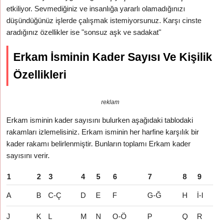
etkiliyor. Sevmediğiniz ve insanlığa yararlı olamadığınızı
düşündüğünüz işlerde çalışmak istemiyorsunuz. Karşı cinste
aradığınız özellikler ise "sonsuz aşk ve sadakat"
Erkam İsminin Kader Sayısı Ve Kişilik
Özellikleri
reklam
Erkam isminin kader sayısını bulurken aşağıdaki tablodaki
rakamları izlemelisiniz. Erkam isminin her harfine karşılık bir
kader rakamı belirlenmiştir. Bunların toplamı Erkam kader
sayısını verir.
1
2
3
4
5
6
7
8
9
A
B
C-Ç
D
E
F
G-Ğ
H
İ-I
J
K
L
M
N
O-Ö
P
Q
R