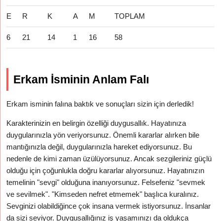
E
R
K
A
M
TOPLAM
6
21
14
1
16
58
Erkam İsminin Anlam Falı
Erkam isminin falına baktık ve sonuçları sizin için derledik!
Karakterinizin en belirgin özelliği duygusallık. Hayatınıza
duygularınızla yön veriyorsunuz. Önemli kararlar alırken bile
mantığınızla değil, duygularınızla hareket ediyorsunuz. Bu
nedenle de kimi zaman üzülüyorsunuz. Ancak sezgileriniz güçlü
olduğu için çoğunlukla doğru kararlar alıyorsunuz. Hayatınızın
temelinin "sevgi" olduğuna inanıyorsunuz. Felsefeniz "sevmek
ve sevilmek". "Kimseden nefret etmemek" başlıca kuralınız.
Sevginizi olabildiğince çok insana vermek istiyorsunuz. İnsanlar
da sizi seviyor. Duygusallığınız iş yaşamınızı da oldukça