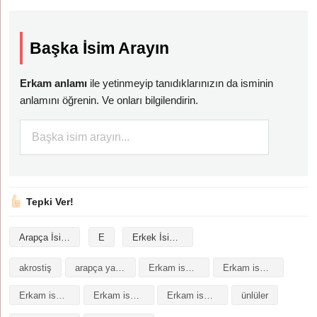
Başka İsim Arayın
Erkam anlamı
ile yetinmeyip tanıdıklarınızın da isminin
anlamını öğrenin. Ve onları bilgilendirin.
Tepki Ver!
Arapça İsimler
E
Erkek İsimleri
akrostiş
arapça yazılışı
Erkam isminin analizi
Erkam isminin anlamı
Erkam isminin baş harfleriyle şiir
Erkam isminin kökeni
Erkam isminin numerolojisi
ünlüler