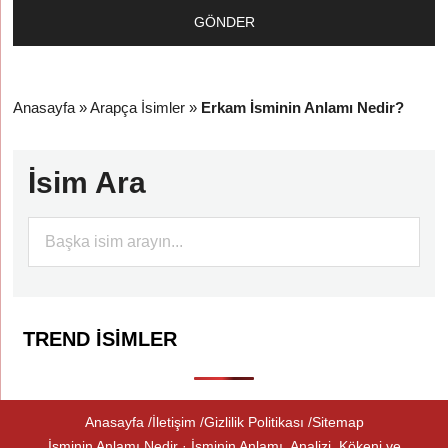
Anasayfa
»
Arapça İsimler
»
Erkam İsminin Anlamı Nedir?
İsim Ara
TREND İSIMLER
Anasayfa
İletişim
Gizlilik Politikası
Sitemap
İsminin Anlamı Nedir · İsminin Anlamı, Analizi, Kökeni ve