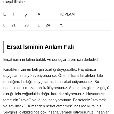
ulaşabilirsiniz.
E
R
Ş
A
T
TOPLAM
6
21
23
1
24
75
Erşat İsminin Anlam Falı
Erşat isminin falına baktık ve sonuçları sizin için derledik!
Karakterinizin en belirgin özelliği duygusallık. Hayatınıza
duygularınızla yön veriyorsunuz. Önemli kararlar alırken bile
mantığınızla değil, duygularınızla hareket ediyorsunuz. Bu
nedenle de kimi zaman üzülüyorsunuz. Ancak sezgileriniz güçlü
olduğu için çoğunlukla doğru kararlar alıyorsunuz. Hayatınızın
temelinin "sevgi" olduğuna inanıyorsunuz. Felsefeniz "sevmek
ve sevilmek". "Kimseden nefret etmemek" başlıca kuralınız.
Sevginizi olabildiğince çok insana vermek istiyorsunuz. İnsanlar