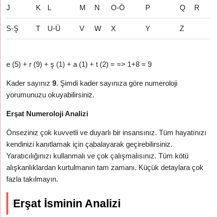
J
K
L
M
N
O-Ö
P
Q
R
S-Ş
T
U-Ü
V
W
X
Y
Z
e (5) + r (9) + ş (1) + a (1) + t (2) = => 1+8 = 9
Kader sayınız
9
. Şimdi kader sayınıza göre numeroloji
yorumunuzu okuyabilirsiniz.
Erşat Numeroloji Analizi
Önseziniz çok kuvvetli ve duyarlı bir insansınız. Tüm hayatınızı
kendinizi kanıtlamak için çabalayarak geçirebilirsiniz.
Yaratıcılığınızı kullanmalı ve çok çalışmalısınız. Tüm kötü
alışkanlıklardan kurtulmanın tam zamanı. Küçük detaylara çok
fazla takılmayın.
Erşat İsminin Analizi