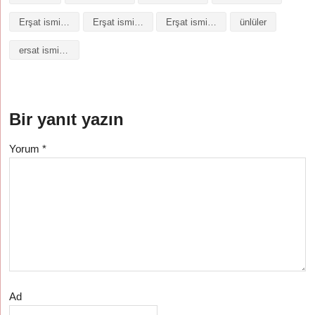
Erşat isminin baş harfleriyle şiir
Erşat isminin kökeni
Erşat isminin numerolojisi
ünlüler
ersat isminin anlami
Bir yanıt yazın
Yorum
*
Ad