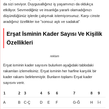
da sizi seviyor. Duygusallığınız iş yaşamınızı da oldukça
etkiliyor. Sevmediğiniz ve insanlığa yararlı olamadığınızı
düşündüğünüz işlerde çalışmak istemiyorsunuz. Karşı cinste
aradığınız özellikler ise "sonsuz aşk ve sadakat"
Erşat İsminin Kader Sayısı Ve Kişilik
Özellikleri
reklam
Erşat isminin kader sayısını bulurken aşağıdaki tablodaki
rakamları izlemelisiniz. Erşat isminin her harfine karşılık bir
kader rakamı belirlenmiştir. Bunların toplamı Erşat kader
sayısını verir.
1
2
3
4
5
6
7
8
9
A
B
C-Ç
D
E
F
G-Ğ
H
İ-I