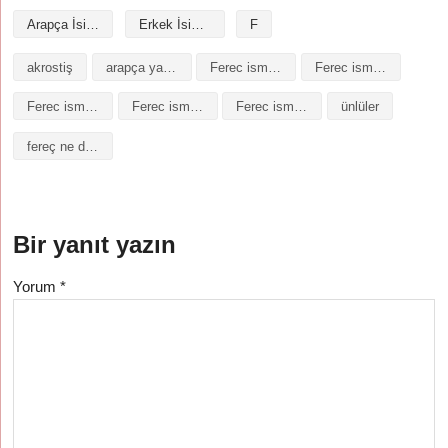
Arapça İsimler
Erkek İsimleri
F
akrostiş
arapça yazılışı
Ferec isminin analizi
Ferec isminin anlamı
Ferec isminin baş harfleriyle şiir
Ferec isminin kökeni
Ferec isminin numerolojisi
ünlüler
fereç ne demek
Bir yanıt yazın
Yorum
*