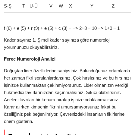
S-Ş
T
U-Ü
V
W
X
Y
Z
f (6) + e (5) + r (9) + e (5) + c (3) = => 2+8 = 10 => 1+0 = 1
Kader sayınız
1
. Şimdi kader sayınıza göre numeroloji
yorumunuzu okuyabilirsiniz.
Ferec Numeroloji Analizi
Doğuştan lider özelliklerine sahipsiniz. Bulunduğunuz ortamlarda
her zaman fikri sorulanlardansınız. Çok hırslısınız ve bu hırsınızı
işinizde kullanmaktan çekinmiyorsunuz. Lider olmanızın verdiği
hükmedici tavırlarınızdan kaçınmalısınız. Sıkıcı olabilirsiniz.
Aceleci tavrıları bir kenara bırakıp işinize odaklanmalısınız.
Karar alırken kimsenin fikrini umursamıyorsunuz fakat bu
özelliğiniz pek beğenilmiyor. Çevrenizdeki insanların fikirlerine
önem gösterin.