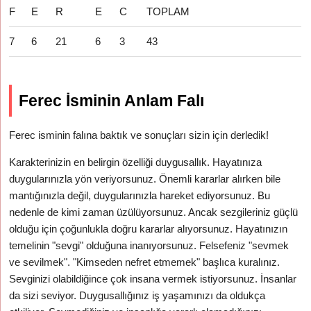
F
E
R
E
C
TOPLAM
7
6
21
6
3
43
Ferec İsminin Anlam Falı
Ferec isminin falına baktık ve sonuçları sizin için derledik!
Karakterinizin en belirgin özelliği duygusallık. Hayatınıza
duygularınızla yön veriyorsunuz. Önemli kararlar alırken bile
mantığınızla değil, duygularınızla hareket ediyorsunuz. Bu
nedenle de kimi zaman üzülüyorsunuz. Ancak sezgileriniz güçlü
olduğu için çoğunlukla doğru kararlar alıyorsunuz. Hayatınızın
temelinin "sevgi" olduğuna inanıyorsunuz. Felsefeniz "sevmek
ve sevilmek". "Kimseden nefret etmemek" başlıca kuralınız.
Sevginizi olabildiğince çok insana vermek istiyorsunuz. İnsanlar
da sizi seviyor. Duygusallığınız iş yaşamınızı da oldukça