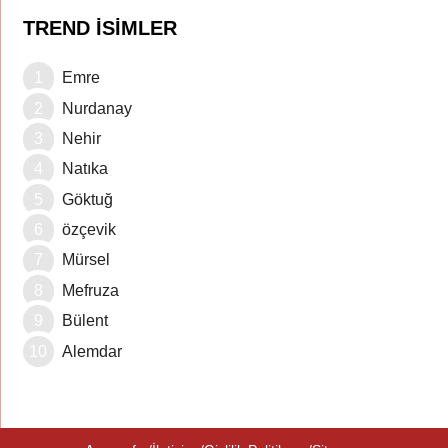
TREND İSIMLER
Emre
Nurdanay
Nehir
Natıka
Göktuğ
özçevik
Mürsel
Mefruza
Bülent
Alemdar