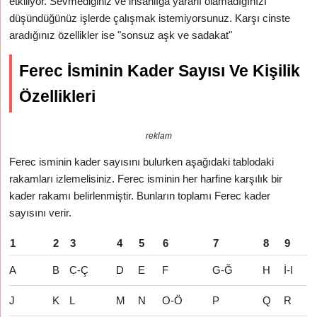
etkiliyor. Sevmediğiniz ve insanlığa yararlı olamadığınızı
düşündüğünüz işlerde çalışmak istemiyorsunuz. Karşı cinste
aradığınız özellikler ise "sonsuz aşk ve sadakat"
Ferec İsminin Kader Sayısı Ve Kişilik
Özellikleri
reklam
Ferec isminin kader sayısını bulurken aşağıdaki tablodaki
rakamları izlemelisiniz. Ferec isminin her harfine karşılık bir
kader rakamı belirlenmiştir. Bunların toplamı Ferec kader
sayısını verir.
1
2
3
4
5
6
7
8
9
A
B
C-Ç
D
E
F
G-Ğ
H
İ-I
J
K
L
M
N
O-Ö
P
Q
R