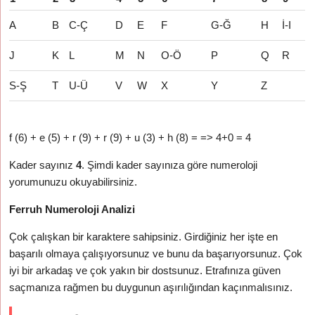
A
B
C-Ç
D
E
F
G-Ğ
H
İ-I
J
K
L
M
N
O-Ö
P
Q
R
S-Ş
T
U-Ü
V
W
X
Y
Z
f (6) + e (5) + r (9) + r (9) + u (3) + h (8) = => 4+0 = 4
Kader sayınız
4
. Şimdi kader sayınıza göre numeroloji
yorumunuzu okuyabilirsiniz.
Ferruh Numeroloji Analizi
Çok çalışkan bir karaktere sahipsiniz. Girdiğiniz her işte en
başarılı olmaya çalışıyorsunuz ve bunu da başarıyorsunuz. Çok
iyi bir arkadaş ve çok yakın bir dostsunuz. Etrafınıza güven
saçmanıza rağmen bu duygunun aşırılığından kaçınmalısınız.