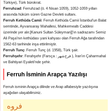
Türkiye), Türk bürokrat.
Ferruhzad
: Ferruhzad (ö. 4 Nisan 1059), 1052-1059 yılları
arasında hüküm süren Gazne Devleti sultanı.
Ferruh Kethüda Camii
: Ferruh Kethüda Camii İstanbul’un Balat
semtinde, Ayvansaray Mahallesi, Mahkemealtı Caddesi
üzerinde yer alır.[Kanuni Sultan Süleyman]]’ın sadrazamı Semiz
Ali Paşa’nın kethüdası yani kahyası olan Ferruh Ağa tarafından
1562-63 tarihinde inşa ettirilmiştir.
Ferruh Tunç
: Ferruh Tunç (d. 1958), Türk şair.
Ferruhşehr
: Ferahşehr (Farsça : فرخ‌شهر ), İran’ın Çaharmahal
ve Bahtiyari Eyaleti’nde şehir.
Ferruh İsminin Arapça Yazılışı
Ferruh isminin Arapça dilinde ve Arap alfabesiyle yazılışına
aşağıdan ulaşabilirsiniz.
فروه