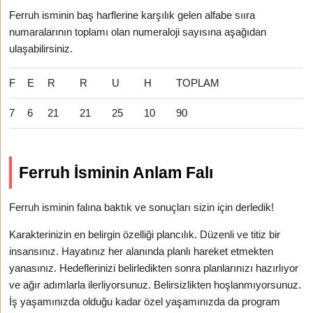
Ferruh isminin baş harflerine karşılık gelen alfabe sııra
numaralarının toplamı olan numeraloji sayısına aşağıdan
ulaşabilirsiniz.
F
E
R
R
U
H
TOPLAM
7
6
21
21
25
10
90
Ferruh İsminin Anlam Falı
Ferruh isminin falına baktık ve sonuçları sizin için derledik!
Karakterinizin en belirgin özelliği plancılık. Düzenli ve titiz bir
insansınız. Hayatınız her alanında planlı hareket etmekten
yanasınız. Hedeflerinizi belirledikten sonra planlarınızı hazırlıyor
ve ağır adımlarla ilerliyorsunuz. Belirsizlikten hoşlanmıyorsunuz.
İş yaşamınızda olduğu kadar özel yaşamınızda da program