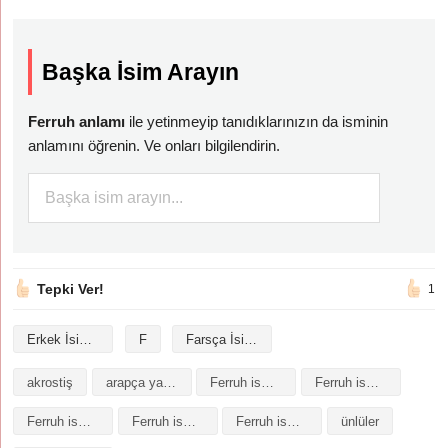
Başka İsim Arayın
Ferruh anlamı
ile yetinmeyip tanıdıklarınızın da isminin
anlamını öğrenin. Ve onları bilgilendirin.
Tepki Ver!
1
Erkek İsimleri
F
Farsça İsimler
akrostiş
arapça yazılışı
Ferruh isminin analizi
Ferruh isminin anlamı
Ferruh isminin baş harfleriyle şiir
Ferruh isminin kökeni
Ferruh isminin numerolojisi
ünlüler