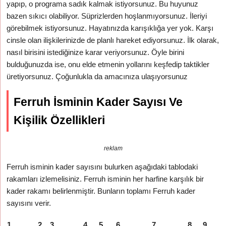
yapıp, o programa sadık kalmak istiyorsunuz. Bu huyunuz
bazen sıkıcı olabiliyor. Süprizlerden hoşlanmıyorsunuz. İleriyi
görebilmek istiyorsunuz. Hayatınızda karışıklığa yer yok. Karşı
cinsle olan ilişkilerinizde de planlı hareket ediyorsunuz. İlk olarak,
nasıl birisini istediğinize karar veriyorsunuz. Öyle birini
bulduğunuzda ise, onu elde etmenin yollarını keşfedip taktikler
üretiyorsunuz. Çoğunlukla da amacınıza ulaşıyorsunuz
Ferruh İsminin Kader Sayısı Ve
Kişilik Özellikleri
reklam
Ferruh isminin kader sayısını bulurken aşağıdaki tablodaki
rakamları izlemelisiniz. Ferruh isminin her harfine karşılık bir
kader rakamı belirlenmiştir. Bunların toplamı Ferruh kader
sayısını verir.
1
2
3
4
5
6
7
8
9