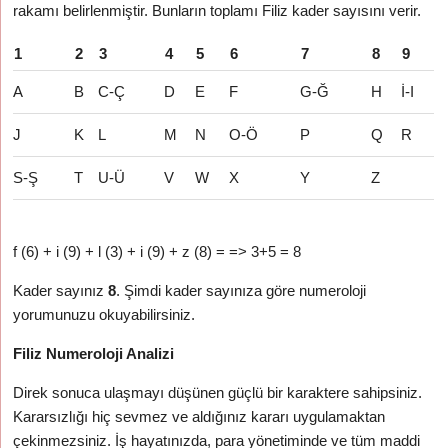
rakamı belirlenmiştir. Bunların toplamı Filiz kader sayısını verir.
1
2
3
4
5
6
7
8
9
A
B
C-Ç
D
E
F
G-Ğ
H
İ-I
J
K
L
M
N
O-Ö
P
Q
R
S-Ş
T
U-Ü
V
W
X
Y
Z
f (6) + i (9) + l (3) + i (9) + z (8) = => 3+5 = 8
Kader sayınız
8
. Şimdi kader sayınıza göre numeroloji
yorumunuzu okuyabilirsiniz.
Filiz Numeroloji Analizi
Direk sonuca ulaşmayı düşünen güçlü bir karaktere sahipsiniz.
Kararsızlığı hiç sevmez ve aldığınız kararı uygulamaktan
çekinmezsiniz. İş hayatınızda, para yönetiminde ve tüm maddi