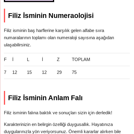
Filiz İsminin Numeraolojisi
Filiz isminin baş harflerine karşılık gelen alfabe sııra
numaralarının toplamı olan numeraloji sayısına aşağıdan
ulaşabilirsiniz.
F
İ
L
İ
Z
TOPLAM
7
12
15
12
29
75
Filiz İsminin Anlam Falı
Filiz isminin falına baktık ve sonuçları sizin için derledik!
Karakterinizin en belirgin özelliği duygusallık. Hayatınıza
duygularınızla yön veriyorsunuz. Önemli kararlar alırken bile