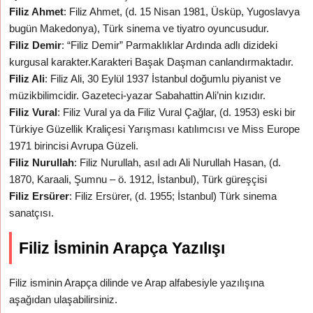
Filiz Ahmet
: Filiz Ahmet, (d. 15 Nisan 1981, Üsküp, Yugoslavya
bugün Makedonya), Türk sinema ve tiyatro oyuncusudur.
Filiz Demir
: “Filiz Demir” Parmaklıklar Ardında adlı dizideki
kurgusal karakter.Karakteri Başak Daşman canlandırmaktadır.
Filiz Ali
: Filiz Ali, 30 Eylül 1937 İstanbul doğumlu piyanist ve
müzikbilimcidir. Gazeteci-yazar Sabahattin Ali’nin kızıdır.
Filiz Vural
: Filiz Vural ya da Filiz Vural Çağlar, (d. 1953) eski bir
Türkiye Güzellik Kraliçesi Yarışması katılımcısı ve Miss Europe
1971 birincisi Avrupa Güzeli.
Filiz Nurullah
: Filiz Nurullah, asıl adı Ali Nurullah Hasan, (d.
1870, Karaali, Şumnu – ö. 1912, İstanbul), Türk güreşçisi
Filiz Ersürer
: Filiz Ersürer, (d. 1955; İstanbul) Türk sinema
sanatçısı.
Filiz İsminin Arapça Yazılışı
Filiz isminin Arapça dilinde ve Arap alfabesiyle yazılışına
aşağıdan ulaşabilirsiniz.