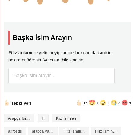
Başka İsim Arayın
Filiz anlamı
ile yetinmeyip tanıdıklarınızın da isminin
anlamını öğrenin. Ve onları bilgilendirin.
Tepki Ver!
16
7
1
2
9
Arapça İsimler
F
Kız İsimleri
akrostiş
arapça yazılışı
Filiz isminin analizi
Filiz isminin anlamı