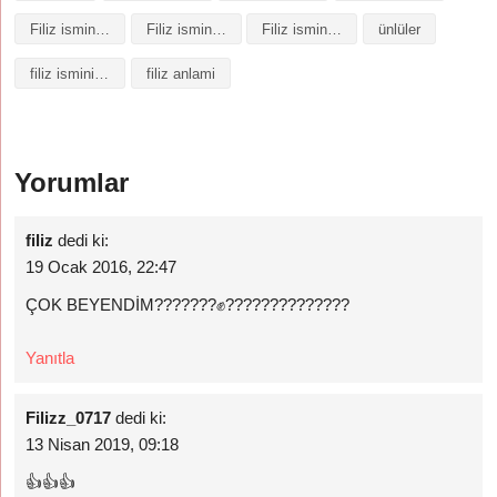
Filiz isminin baş harfleriyle şiir
Filiz isminin kökeni
Filiz isminin numerolojisi
ünlüler
filiz isminin anlamı
filiz anlami
Yorumlar
filiz
dedi ki:
19 Ocak 2016, 22:47
ÇOK BEYENDİM???????✊??????????????
Yanıtla
Filizz_0717
dedi ki:
13 Nisan 2019, 09:18
👍👍👍