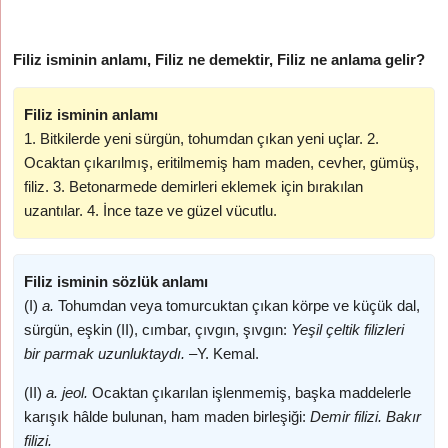
Filiz isminin anlamı, Filiz ne demektir, Filiz ne anlama gelir?
Filiz isminin anlamı
1. Bitkilerde yeni sürgün, tohumdan çıkan yeni uçlar. 2.
Ocaktan çıkarılmış, eritilmemiş ham maden, cevher, gümüş,
filiz. 3. Betonarmede demirleri eklemek için bırakılan
uzantılar. 4. İnce taze ve güzel vücutlu.
Filiz isminin sözlük anlamı
(I)
a.
Tohumdan veya tomurcuktan çıkan körpe ve küçük dal,
sürgün, eşkin (II), cımbar, çıvgın, şıvgın:
Yeşil çeltik filizleri
bir parmak uzunluktaydı. –
Y. Kemal.
(II)
a. jeol.
Ocaktan çıkarılan işlenmemiş, başka maddelerle
karışık hâlde bulunan, ham maden birleşiği:
Demir filizi. Bakır
filizi.