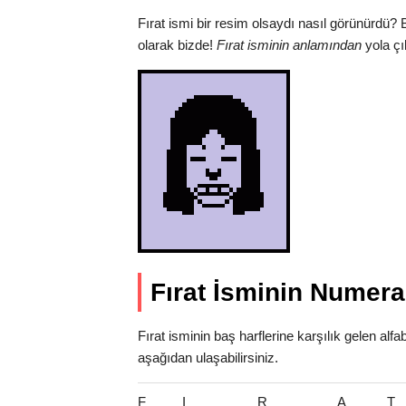
Fırat ismi bir resim olsaydı nasıl görünürdü?
olarak bizde!
Fırat isminin anlamından
yola çı
Fırat İsminin Numera
Fırat isminin baş harflerine karşılık gelen alf
aşağıdan ulaşabilirsiniz.
F
I
R
A
T