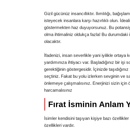
Gizil gücünüz insancıllıktır. Ilımlılığı, bağı
isteyecek insanlara karşı hazırlıklı olun. İdea
göstermekten haz duyuyorsunuz. Bu potansiyel
olma ihtimaliniz oldukça fazla! Bu durumdaki ins
olacaktır.
İfadenizi, insan severlikle yani iyilikle ortay
yardımınıza ihtiyacı var. Başladığınız bir işi
gerektiğinin göstergesidir. İçinizde taşıdığını
seçtiniz. Fakat bu yolu izlerken sevginin ve s
önlemeye çalışmalısınız. Enerjinizi sizin içi
harcamalısınız
Fırat İsminin Anlam
İsimler kendisini taşıyan kişiye bazı özellikler 
özellikleri vardır.