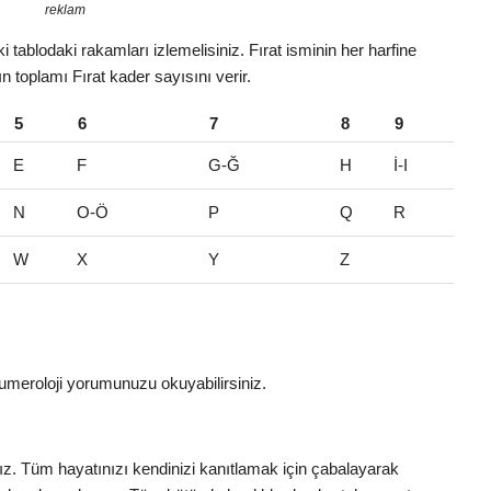
reklam
 tablodaki rakamları izlemelisiniz. Fırat isminin her harfine
ın toplamı Fırat kader sayısını verir.
5
6
7
8
9
E
F
G-Ğ
H
İ-I
N
O-Ö
P
Q
R
W
X
Y
Z
umeroloji yorumunuzu okuyabilirsiniz.
nız. Tüm hayatınızı kendinizi kanıtlamak için çabalayarak