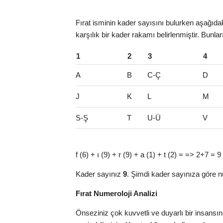
Fırat isminin kader sayısını bulurken aşağıdaki
karşılık bir kader rakamı belirlenmiştir. Bunlar
1
2
3
4
A
B
C-Ç
D
J
K
L
M
S-Ş
T
U-Ü
V
f (6) + ı (9) + r (9) + a (1) + t (2) = => 2+7 = 9
Kader sayınız
9
. Şimdi kader sayınıza göre n
Fırat Numeroloji Analizi
Önseziniz çok kuvvetli ve duyarlı bir insansı