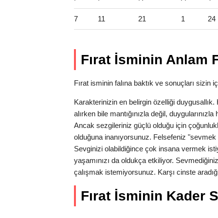
7
11
21
1
24
Fırat İsminin Anlam F
Fırat isminin falına baktık ve sonuçları sizin iç
Karakterinizin en belirgin özelliği duygusallı
alırken bile mantığınızla değil, duygularınız
Ancak sezgileriniz güçlü olduğu için çoğunlukl
olduğuna inanıyorsunuz. Felsefeniz "sevmek 
Sevginizi olabildiğince çok insana vermek isti
yaşamınızı da oldukça etkiliyor. Sevmediğiniz
çalışmak istemiyorsunuz. Karşı cinste aradığı
Fırat İsminin Kader Sa