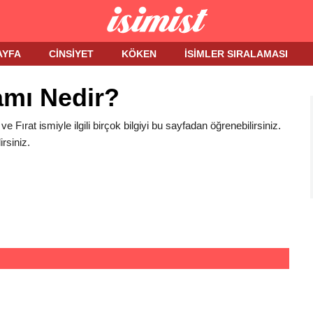
AYFA
CINSIYET
KÖKEN
İSIMLER SIRALAMASI
amı Nedir?
 ve Fırat ismiyle ilgili birçok bilgiyi bu sayfadan öğrenebilirsiniz.
rsiniz.