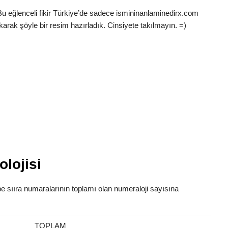
 Bu eğlenceli fikir Türkiye’de sadece ismininanlaminedirx.com
karak şöyle bir resim hazırladık. Cinsiyete takılmayın. =)
olojisi
abe sııra numaralarının toplamı olan numeraloji sayısına
TOPLAM