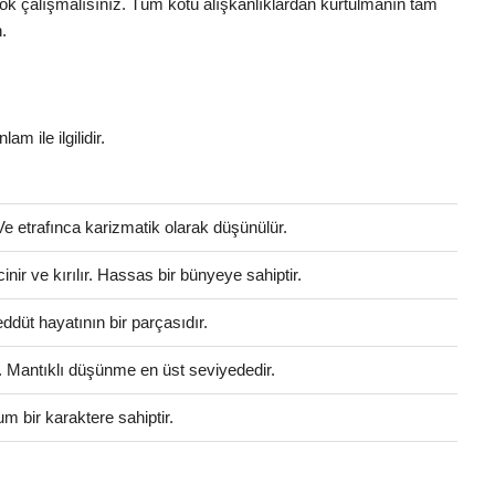
e çok çalışmalısınız. Tüm kötü alışkanlıklardan kurtulmanın tam
.
am ile ilgilidir.
 Ve etrafınca karizmatik olarak düşünülür.
r ve kırılır. Hassas bir bünyeye sahiptir.
ddüt hayatının bir parçasıdır.
r. Mantıklı düşünme en üst seviyededir.
m bir karaktere sahiptir.