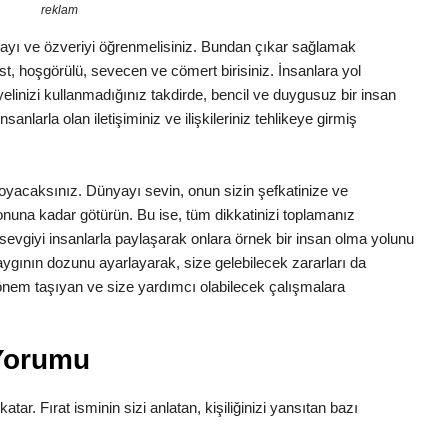
reklam
şlamayı ve özveriyi öğrenmelisiniz. Bundan çıkar sağlamak
list, hoşgörülü, sevecen ve cömert birisiniz. İnsanlara yol
inizi kullanmadığınız takdirde, bencil ve duygusuz bir insan
anlarla olan iletişiminiz ve ilişkileriniz tehlikeye girmiş
a koyacaksınız. Dünyayı sevin, onun sizin şefkatinize ve
 sonuna kadar götürün. Bu ise, tüm dikkatinizi toplamanız
z sevgiyi insanlarla paylaşarak onlara örnek bir insan olma yolunu
aygının dozunu ayarlayarak, size gelebilecek zararları da
n önem taşıyan ve size yardımcı olabilecek çalışmalara
 Yorumu
katar. Fırat isminin sizi anlatan, kişiliğinizi yansıtan bazı