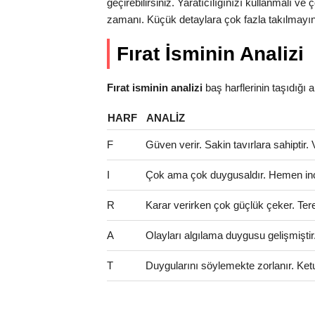
geçirebilirsiniz. Yaratıcılığınızı kullanmalı v
zamanı. Küçük detaylara çok fazla takılmayın
Fırat İsminin Analizi
Fırat isminin analizi
baş harflerinin taşıdığı anl
HARF
ANALIZ
F
Güven verir. Sakin tavırlara sahiptir.
I
Çok ama çok duygusaldır. Hemen incini
R
Karar verirken çok güçlük çeker. Tere
A
Olayları algılama duygusu gelişmişti
T
Duygularını söylemekte zorlanır. Ketu