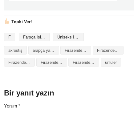
Tepki Ver!
F
Farsça İsimler
Üniseks İsimler
akrostiş
arapça yazılışı
Firazende isminin analizi
Firazende isminin anlamı
Firazende isminin baş harfleriyle şiir
Firazende isminin kökeni
Firazende isminin numerolojisi
ünlüler
Bir yanıt yazın
Yorum
*