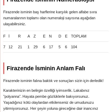
Firazende isminin baş harflerine karşılık gelen alfabe sııra
numaralarının toplamı olan numeraloji sayısına aşağıdan
ulaşabilirsiniz.
F
İ
R
A
Z
E
N
D
E
TOPLAM
7
12
21
1
29
6
17
5
6
104
Firazende İsminin Anlam Falı
Firazende isminin falına baktık ve sonuçları sizin için derledik!
Karakterinizin en belirgin özelliği iyimserlik. Lakabınız
"polyanna". Hayata pembe gözlüklerle bakıyorsunuz.
Yaşadığınız kötü olaylardan etkilenseniz de umudunuzu
yitirmiyorsunuz. Her şeyin yoluna gireceğine dair inancınız