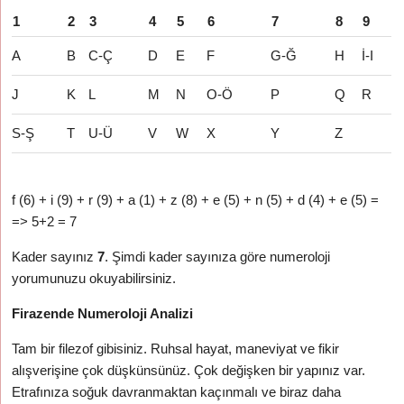
1
2
3
4
5
6
7
8
9
A
B
C-Ç
D
E
F
G-Ğ
H
İ-I
J
K
L
M
N
O-Ö
P
Q
R
S-Ş
T
U-Ü
V
W
X
Y
Z
f (6) + i (9) + r (9) + a (1) + z (8) + e (5) + n (5) + d (4) + e (5) =
=> 5+2 = 7
Kader sayınız
7
. Şimdi kader sayınıza göre numeroloji
yorumunuzu okuyabilirsiniz.
Firazende Numeroloji Analizi
Tam bir filezof gibisiniz. Ruhsal hayat, maneviyat ve fikir
alışverişine çok düşkünsünüz. Çok değişken bir yapınız var.
Etrafınıza soğuk davranmaktan kaçınmalı ve biraz daha