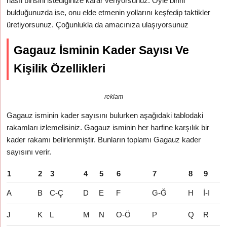
nasıl birisini istediğinize karar veriyorsunuz. Öyle birini
bulduğunuzda ise, onu elde etmenin yollarını keşfedip taktikler
üretiyorsunuz. Çoğunlukla da amacınıza ulaşıyorsunuz
Gagauz İsminin Kader Sayısı Ve
Kişilik Özellikleri
reklam
Gagauz isminin kader sayısını bulurken aşağıdaki tablodaki
rakamları izlemelisiniz. Gagauz isminin her harfine karşılık bir
kader rakamı belirlenmiştir. Bunların toplamı Gagauz kader
sayısını verir.
1
2
3
4
5
6
7
8
9
A
B
C-Ç
D
E
F
G-Ğ
H
İ-I
J
K
L
M
N
O-Ö
P
Q
R