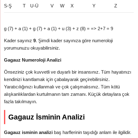
S-Ş
T
U-Ü
V
W
X
Y
Z
g (7) + a (1) + g (7) + a (1) + u (3) + z (8) = => 2+7 = 9
Kader sayınız
9
. Şimdi kader sayınıza göre numeroloji
yorumunuzu okuyabilirsiniz.
Gagauz Numeroloji Analizi
Önseziniz çok kuvvetli ve duyarlı bir insansınız. Tüm hayatınızı
kendinizi kanıtlamak için çabalayarak geçirebilirsiniz.
Yaratıcılığınızı kullanmalı ve çok çalışmalısınız. Tüm kötü
alışkanlıklardan kurtulmanın tam zamanı. Küçük detaylara çok
fazla takılmayın.
Gagauz İsminin Analizi
Gagauz isminin analizi
baş harflerinin taşıdığı anlam ile ilgilidir.