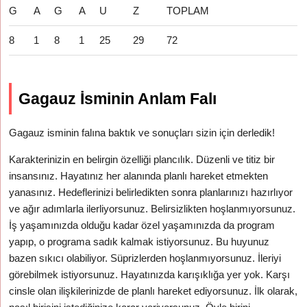
G
A
G
A
U
Z
TOPLAM
8
1
8
1
25
29
72
Gagauz İsminin Anlam Falı
Gagauz isminin falına baktık ve sonuçları sizin için derledik!
Karakterinizin en belirgin özelliği plancılık. Düzenli ve titiz bir
insansınız. Hayatınız her alanında planlı hareket etmekten
yanasınız. Hedeflerinizi belirledikten sonra planlarınızı hazırlıyor
ve ağır adımlarla ilerliyorsunuz. Belirsizlikten hoşlanmıyorsunuz.
İş yaşamınızda olduğu kadar özel yaşamınızda da program
yapıp, o programa sadık kalmak istiyorsunuz. Bu huyunuz
bazen sıkıcı olabiliyor. Süprizlerden hoşlanmıyorsunuz. İleriyi
görebilmek istiyorsunuz. Hayatınızda karışıklığa yer yok. Karşı
cinsle olan ilişkilerinizde de planlı hareket ediyorsunuz. İlk olarak,