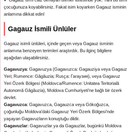
çocuğunuza koyabilirsiniz. Fakat isim koyarken Gagauz isminin
anlamına dikkat edin!
Gagauz İsmili Ünlüler
Gagauz isimli ünlüleri, içinde geçen veya Gagauz isminin
anlamına benzeyen terimleri araştırdık. Bu ilginç bilgilere
aşağıdan ulaşabilirsiniz.
Gagavuzya
: Gagavuzya (Gagavuzca: Gagauziya veya Gagauz
Yeri; Rumence: Găgăuzia; Rusça: Гагаузия), veya Gagavuz
Yeri Özerk Bölgesi (Moldovca/Rumence: Unitatea Teritorială
Autonomă Găgăuzia), Moldova Cumhuriyeti’ne bağlı bir özerk
devlet.
Gagavuzca
: Gagavuzca, Gagauzca veya Gökoğuzca,
çoğunluğu Moldova’daki Gagavuz Yeri Özerk Bölgesi’nde
yaşayan Gagavuzların konuştuğu dildir.
Gagavuzlar
: Gagavuzlar ya da Gagauzlar, bugünkü Moldova