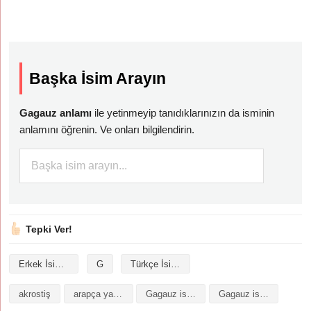
Başka İsim Arayın
Gagauz anlamı
ile yetinmeyip tanıdıklarınızın da isminin
anlamını öğrenin. Ve onları bilgilendirin.
Tepki Ver!
Erkek İsimleri
G
Türkçe İsimler
akrostiş
arapça yazılışı
Gagauz isminin analizi
Gagauz isminin anlamı