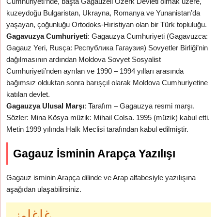
Cumhuriyeti’nde, başta Gagauzeli Özerk Devleti olmak üzere,
kuzeydoğu Bulgaristan, Ukrayna, Romanya ve Yunanistan’da
yaşayan, çoğunluğu Ortodoks-Hıristiyan olan bir Türk topluluğu.
Gagavuzya Cumhuriyeti
: Gagauzya Cumhuriyeti (Gagavuzca:
Gagauz Yeri, Rusça: Республика Гагаузия) Sovyetler Birliği’nin
dağılmasının ardından Moldova Sovyet Sosyalist
Cumhuriyeti’nden ayrılan ve 1990 – 1994 yılları arasında
bağımsız olduktan sonra barışçıl olarak Moldova Cumhuriyetine
katılan devlet.
Gagauzya Ulusal Marşı
: Tarafım – Gagauzya resmi marşı.
Sözler: Mina Kösya müzik: Mihail Colsa. 1995 (müzik) kabul etti.
Metin 1999 yılında Halk Meclisi tarafından kabul edilmiştir.
Gagauz İsminin Arapça Yazılışı
Gagauz isminin Arapça dilinde ve Arap alfabesiyle yazılışına
aşağıdan ulaşabilirsiniz.
غاغاوز