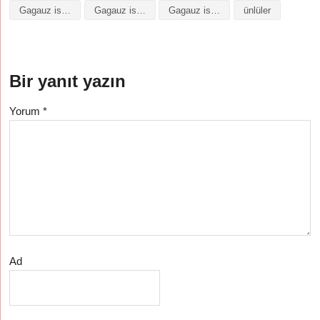
Gagauz isminin baş harfleriyle şiir
Gagauz isminin kökeni
Gagauz isminin numerolojisi
ünlüler
Bir yanıt yazın
Yorum
*
Ad