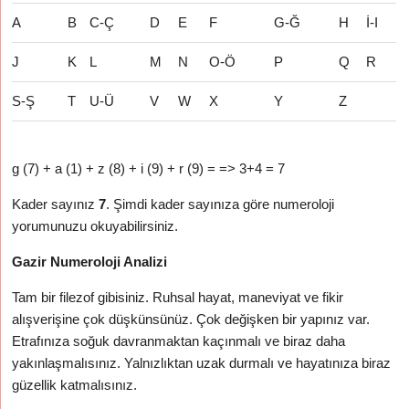
A
B
C-Ç
D
E
F
G-Ğ
H
İ-I
J
K
L
M
N
O-Ö
P
Q
R
S-Ş
T
U-Ü
V
W
X
Y
Z
g (7) + a (1) + z (8) + i (9) + r (9) = => 3+4 = 7
Kader sayınız
7
. Şimdi kader sayınıza göre numeroloji
yorumunuzu okuyabilirsiniz.
Gazir Numeroloji Analizi
Tam bir filezof gibisiniz. Ruhsal hayat, maneviyat ve fikir
alışverişine çok düşkünsünüz. Çok değişken bir yapınız var.
Etrafınıza soğuk davranmaktan kaçınmalı ve biraz daha
yakınlaşmalısınız. Yalnızlıktan uzak durmalı ve hayatınıza biraz
güzellik katmalısınız.