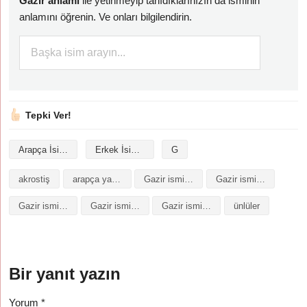
Gazir anlamı
ile yetinmeyip tanıdıklarınızın da isminin
anlamını öğrenin. Ve onları bilgilendirin.
Tepki Ver!
Arapça İsimler
Erkek İsimleri
G
akrostiş
arapça yazılışı
Gazir isminin analizi
Gazir isminin anlamı
Gazir isminin baş harfleriyle şiir
Gazir isminin kökeni
Gazir isminin numerolojisi
ünlüler
Bir yanıt yazın
Yorum
*