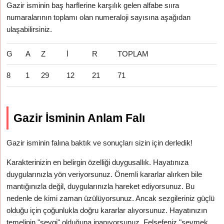
Gazir isminin baş harflerine karşılık gelen alfabe sııra
numaralarının toplamı olan numeraloji sayısına aşağıdan
ulaşabilirsiniz.
G
A
Z
İ
R
TOPLAM
8
1
29
12
21
71
Gazir İsminin Anlam Falı
Gazir isminin falına baktık ve sonuçları sizin için derledik!
Karakterinizin en belirgin özelliği duygusallık. Hayatınıza
duygularınızla yön veriyorsunuz. Önemli kararlar alırken bile
mantığınızla değil, duygularınızla hareket ediyorsunuz. Bu
nedenle de kimi zaman üzülüyorsunuz. Ancak sezgileriniz güçlü
olduğu için çoğunlukla doğru kararlar alıyorsunuz. Hayatınızın
temelinin "sevgi" olduğuna inanıyorsunuz. Felsefeniz "sevmek