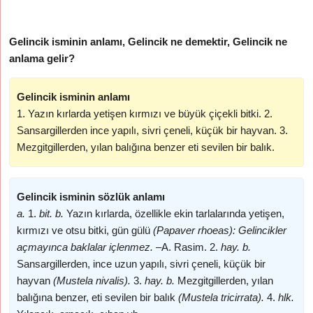
Gelincik isminin anlamı, Gelincik ne demektir, Gelincik ne
anlama gelir?
Gelincik isminin anlamı
1. Yazın kırlarda yetişen kırmızı ve büyük çiçekli bitki. 2.
Sansargillerden ince yapılı, sivri çeneli, küçük bir hayvan. 3.
Mezgitgillerden, yılan balığına benzer eti sevilen bir balık.
Gelincik isminin sözlük anlamı
a.
1.
bit. b.
Yazın kırlarda, özellikle ekin tarlalarında yetişen,
kırmızı ve otsu bitki, gün gülü
(Papaver rhoeas): Gelincikler
açmayınca baklalar içlenmez. –
A. Rasim. 2.
hay. b.
Sansargillerden, ince uzun yapılı, sivri çeneli, küçük bir
hayvan
(Mustela nivalis).
3.
hay. b.
Mezgitgillerden, yılan
balığına benzer, eti sevilen bir balık
(Mustela tricirrata).
4.
hlk.