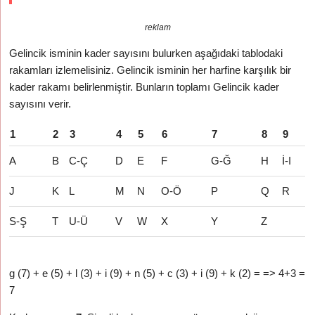
reklam
Gelincik isminin kader sayısını bulurken aşağıdaki tablodaki
rakamları izlemelisiniz. Gelincik isminin her harfine karşılık bir
kader rakamı belirlenmiştir. Bunların toplamı Gelincik kader
sayısını verir.
1
2
3
4
5
6
7
8
9
A
B
C-Ç
D
E
F
G-Ğ
H
İ-I
J
K
L
M
N
O-Ö
P
Q
R
S-Ş
T
U-Ü
V
W
X
Y
Z
g (7) + e (5) + l (3) + i (9) + n (5) + c (3) + i (9) + k (2) = => 4+3 =
7