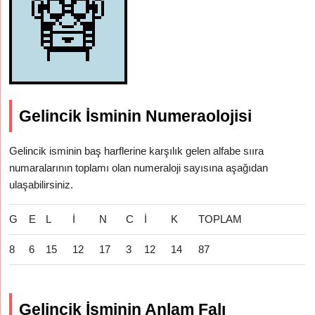
Gelincik İsminin Numeraolojisi
Gelincik isminin baş harflerine karşılık gelen alfabe sııra
numaralarının toplamı olan numeraloji sayısına aşağıdan
ulaşabilirsiniz.
G
E
L
İ
N
C
İ
K
TOPLAM
8
6
15
12
17
3
12
14
87
Gelincik İsminin Anlam Falı