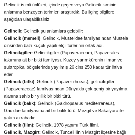
Gelincik isimli ünlüleri, içinde geçen veya Gelincik isminin
anlamına benzeyen terimleri araştırdık. Bu ilginç bilgilere
aşağıdan ulaşabilirsiniz.
Gelincik
: Gelincik şu anlamlara gelebilir:
Gelincik (memeli)
: Gelincik, Mustelidae familyasından Mustela
cinsinden bazı küçük yapılı etçil türlerinin ortak adı.
Gelincikgiller
: Gelincikgiller (Papaveraceae), Papaverales
takımına ait bir bitki familyası. Kuzey yarımkürenin ılıman ve
subtropikal bölgelerinde yayılmış 26 cins 250 kadar tür ihtiva
eder.
Gelincik (bitki)
: Gelincik (Papaver rhoeas), gelincikgiller
(Papaveraceae) familyasından Dünya’da çok geniş bir yayılma
alanına sahip bir yıllık bir bitki türü.
Gelincik (balık)
: Gelincik (Gaidropsarus mediterraneus),
Gadidae familyasına ait bir balık türü. Mezgit ve Bakalyaro ile
yakın akrabadır.
Gelincik (film)
: Gelincik, 1978 yapımı Türk filmi.
Gelincik, Mazgirt
: Gelincik, Tunceli ilinin Mazgirt ilçesine bağlı