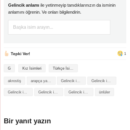
Gelincik anlamı
ile yetinmeyip tanıdıklarınızın da isminin
anlamını öğrenin. Ve onları bilgilendirin.
Tepki Ver!
1
G
Kız İsimleri
Türkçe İsimler
akrostiş
arapça yazılışı
Gelincik isminin analizi
Gelincik isminin anlamı
Gelincik isminin baş harfleriyle şiir
Gelincik isminin kökeni
Gelincik isminin numerolojisi
ünlüler
Bir yanıt yazın