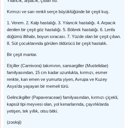
Yılancık, arpacık, çıban vb.
Kırmızı ve sarı renkli serçe büyüklüğünde bir çeşit kuş.
1. Verem. 2. Kalp hastalığı. 3. Yılancık hastalığı. 4. Arpacık
denilen bir çeşit göz hastalığı. 5. Böbrek hastalığı. 6. Lenfa
düğümü iltihabı, boyun sıracası. 7. Yüzde olan bir çeşit çıban.
8. Süt çocuklarında görülen öldürücü bir çeşit hastalık.
Bir çeşit mantar.
Etçiller (Carnivora) takımının, sansargiller (Mustelidae)
familyasından, 15 cm kadar uzunlukta, kırmızı, esmer
renkte, kan emen ve yumurta yiyen, Avrupa ve Kuzey
Asya’da yaşayan bir memeli türü.
Gelincikgiller (Papaveraceae) familyasından, kırmızı çiçekli,
kapsül tipi meyvesi olan, yol kenarlarında, çayırlıklarda
yetişen, tek yıllık, otsu bitki.
(zooloji)