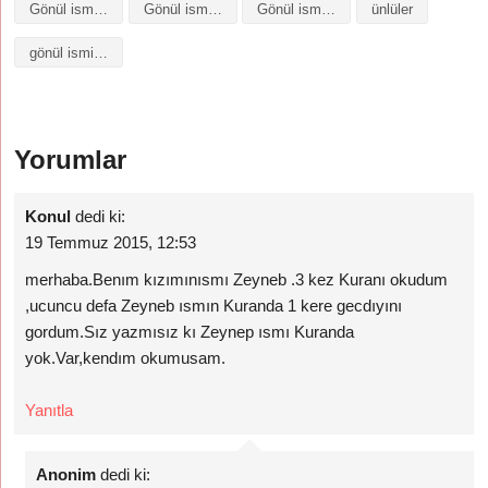
Gönül isminin baş harfleriyle şiir
Gönül isminin kökeni
Gönül isminin numerolojisi
ünlüler
gönül isminin anlamı
Yorumlar
Konul
dedi ki:
19 Temmuz 2015, 12:53
merhaba.Benım kızımınısmı Zeyneb .3 kez Kuranı okudum
,ucuncu defa Zeyneb ısmın Kuranda 1 kere gecdıyını
gordum.Sız yazmısız kı Zeynep ısmı Kuranda
yok.Var,kendım okumusam.
Yanıtla
Anonim
dedi ki: