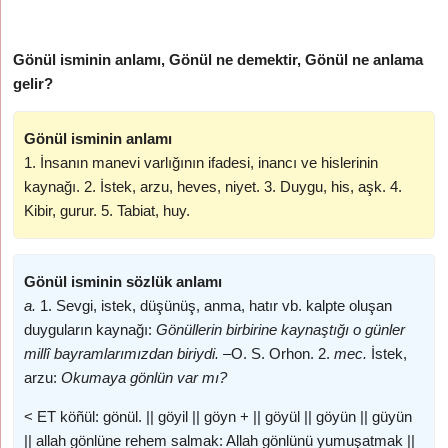
Gönül isminin anlamı, Gönül ne demektir, Gönül ne anlama
gelir?
Gönül isminin anlamı
1. İnsanın manevi varlığının ifadesi, inancı ve hislerinin
kaynağı. 2. İstek, arzu, heves, niyet. 3. Duygu, his, aşk. 4.
Kibir, gurur. 5. Tabiat, huy.
Gönül isminin sözlük anlamı
a.
1. Sevgi, istek, düşünüş, anma, hatır vb. kalpte oluşan
duyguların kaynağı:
Gönüllerin birbirine kaynaştığı o günler
millî bayramlarımızdan biriydi. –
O. S. Orhon. 2.
mec.
İstek,
arzu:
Okumaya gönlün var mı?
< ET köñül: gönül. || göyil || göyn + || göyül || göyün || güyün
|| allah gönlüne rehem salmak: Allah gönlünü yumuşatmak ||