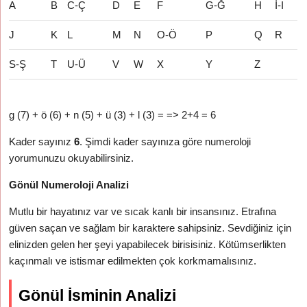
A
B
C-Ç
D
E
F
G-Ğ
H
İ-I
J
K
L
M
N
O-Ö
P
Q
R
S-Ş
T
U-Ü
V
W
X
Y
Z
g (7) + ö (6) + n (5) + ü (3) + l (3) = => 2+4 = 6
Kader sayınız
6
. Şimdi kader sayınıza göre numeroloji
yorumunuzu okuyabilirsiniz.
Gönül Numeroloji Analizi
Mutlu bir hayatınız var ve sıcak kanlı bir insansınız. Etrafına
güven saçan ve sağlam bir karaktere sahipsiniz. Sevdiğiniz için
elinizden gelen her şeyi yapabilecek birisisiniz. Kötümserlikten
kaçınmalı ve istismar edilmekten çok korkmamalısınız.
Gönül İsminin Analizi