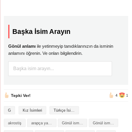
Başka İsim Arayın
Gönül anlamı
ile yetinmeyip tanıdıklarınızın da isminin
anlamını öğrenin. Ve onları bilgilendirin.
Tepki Ver!
4
1
G
Kız İsimleri
Türkçe İsimler
akrostiş
arapça yazılışı
Gönül isminin analizi
Gönül isminin anlamı