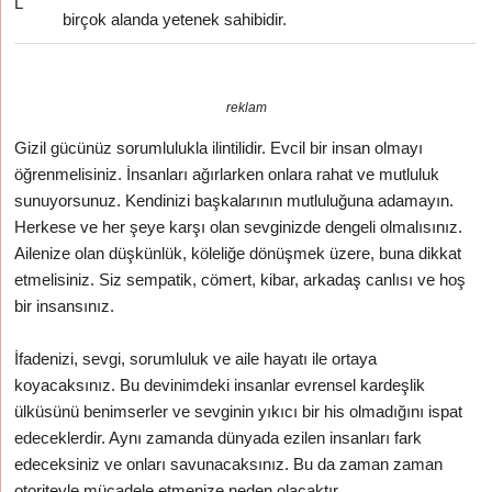
L
birçok alanda yetenek sahibidir.
reklam
Gizil gücünüz sorumlulukla ilintilidir. Evcil bir insan olmayı
öğrenmelisiniz. İnsanları ağırlarken onlara rahat ve mutluluk
sunuyorsunuz. Kendinizi başkalarının mutluluğuna adamayın.
Herkese ve her şeye karşı olan sevginizde dengeli olmalısınız.
Ailenize olan düşkünlük, köleliğe dönüşmek üzere, buna dikkat
etmelisiniz. Siz sempatik, cömert, kibar, arkadaş canlısı ve hoş
bir insansınız.
İfadenizi, sevgi, sorumluluk ve aile hayatı ile ortaya
koyacaksınız. Bu devinimdeki insanlar evrensel kardeşlik
ülküsünü benimserler ve sevginin yıkıcı bir his olmadığını ispat
edeceklerdir. Aynı zamanda dünyada ezilen insanları fark
edeceksiniz ve onları savunacaksınız. Bu da zaman zaman
otoriteyle mücadele etmenize neden olacaktır