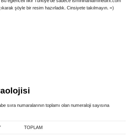
 Bu eğlenceli fikir Türkiye’de sadece ismininanlaminedirx.com
ıkarak şöyle bir resim hazırladık. Cinsiyete takılmayın. =)
aolojisi
fabe sııra numaralarının toplamı olan numeraloji sayısına
Y
TOPLAM