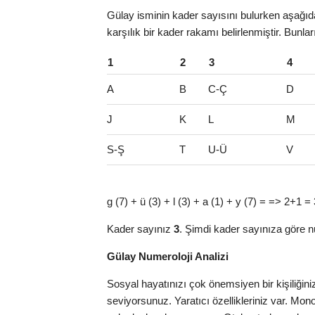
Gülay isminin kader sayısını bulurken aşağıdak
karşılık bir kader rakamı belirlenmiştir. Bunla
1
2
3
4
A
B
C-Ç
D
J
K
L
M
S-Ş
T
U-Ü
V
g (7) + ü (3) + l (3) + a (1) + y (7) = => 2+1 = 
Kader sayınız
3
. Şimdi kader sayınıza göre n
Gülay Numeroloji Analizi
Sosyal hayatınızı çok önemsiyen bir kişiliğini
seviyorsunuz. Yaratıcı özellikleriniz var. Mon