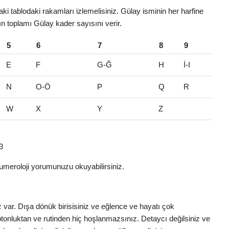
i tablodaki rakamları izlemelisiniz. Gülay isminin her harfine
rın toplamı Gülay kader sayısını verir.
5
6
7
8
9
E
F
G-Ğ
H
İ-I
N
O-Ö
P
Q
R
W
X
Y
Z
3
umeroloji yorumunuzu okuyabilirsiniz.
z var. Dışa dönük birisisiniz ve eğlence ve hayatı çok
otonluktan ve rutinden hiç hoşlanmazsınız. Detaycı değilsiniz ve