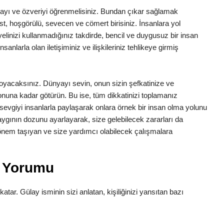
şlamayı ve özveriyi öğrenmelisiniz. Bundan çıkar sağlamak
list, hoşgörülü, sevecen ve cömert birisiniz. İnsanlara yol
inizi kullanmadığınız takdirde, bencil ve duygusuz bir insan
anlarla olan iletişiminiz ve ilişkileriniz tehlikeye girmiş
a koyacaksınız. Dünyayı sevin, onun sizin şefkatinize ve
 sonuna kadar götürün. Bu ise, tüm dikkatinizi toplamanız
z sevgiyi insanlarla paylaşarak onlara örnek bir insan olma yolunu
aygının dozunu ayarlayarak, size gelebilecek zararları da
n önem taşıyan ve size yardımcı olabilecek çalışmalara
m Yorumu
katar. Gülay isminin sizi anlatan, kişiliğinizi yansıtan bazı