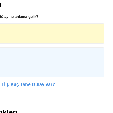
ı
Gülay ne anlama gelir?
İl İl), Kaç Tane Gülay var?
ikleri