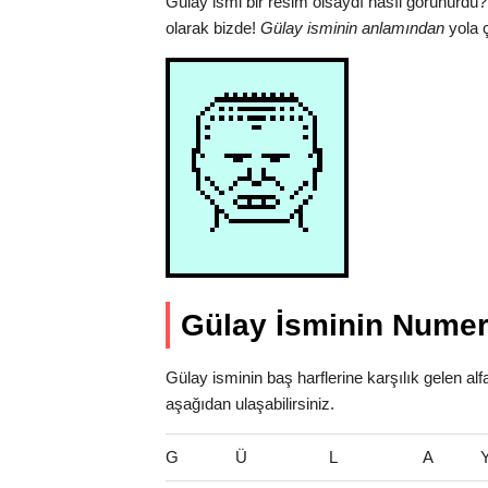
Gülay ismi bir resim olsaydı nasıl görünürdü?
olarak bizde!
Gülay isminin anlamından
yola ç
Gülay İsminin Numer
Gülay isminin baş harflerine karşılık gelen al
aşağıdan ulaşabilirsiniz.
G
Ü
L
A