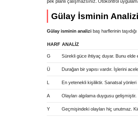
pek planlı çalışmazsınız. Otokontrol uygulama
Gülay İsminin Analiz
Gülay isminin analizi
baş harflerinin taşıdığı a
HARF
ANALIZ
G
Sürekli güce ihtiyaç duyar. Bunu elde 
Ü
Durağan bir yapısı vardır. İşlerini a
L
En yetenekli kişiliktir. Sanatsal yönle
A
Olayları algılama duygusu gelişmiştir
Y
Geçmişindeki olayları hiç unutmaz. Kinci