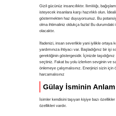
Gizil gücünüz insancıllıktır. Ilımlılığı, bağı
isteyecek insanlara karşı hazırlıklı olun. İdea
göstermekten haz duyuyorsunuz. Bu potansiyel
olma ihtimaliniz oldukça fazla! Bu durumdaki ins
olacaktır.
İfadenizi, insan severlikle yani iyilikle ortay
yardımınıza ihtiyacı var. Başladığınız bir işi
gerektiğinin göstergesidir. İçinizde taşıdığını
seçtiniz. Fakat bu yolu izlerken sevginin ve s
önlemeye çalışmalısınız. Enerjinizi sizin içi
harcamalısınız
Gülay İsminin Anla
İsimler kendisini taşıyan kişiye bazı özellikler 
özellikleri vardır.