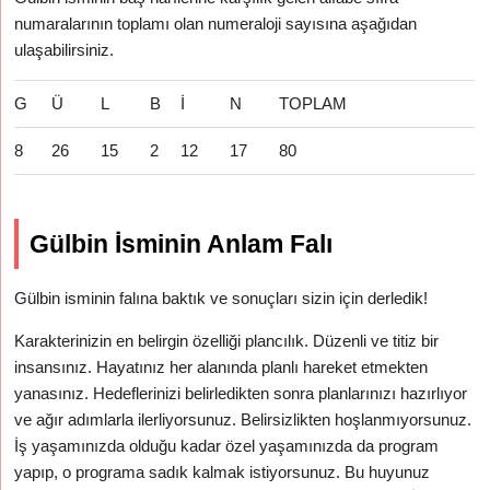
numaralarının toplamı olan numeraloji sayısına aşağıdan
ulaşabilirsiniz.
G
Ü
L
B
İ
N
TOPLAM
8
26
15
2
12
17
80
Gülbin İsminin Anlam Falı
Gülbin isminin falına baktık ve sonuçları sizin için derledik!
Karakterinizin en belirgin özelliği plancılık. Düzenli ve titiz bir
insansınız. Hayatınız her alanında planlı hareket etmekten
yanasınız. Hedeflerinizi belirledikten sonra planlarınızı hazırlıyor
ve ağır adımlarla ilerliyorsunuz. Belirsizlikten hoşlanmıyorsunuz.
İş yaşamınızda olduğu kadar özel yaşamınızda da program
yapıp, o programa sadık kalmak istiyorsunuz. Bu huyunuz