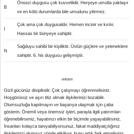
Önsezi duygusu çok kuvvetlidir. Herşeye umutla yaklaşır
B
ve en kötü durumlarda bile umudunu yitirmez.
Çok ama çok duygusaldır. Hemen incinir ve kırılır.
İ
Hassas bir bünyeye sahiptir.
Sağduyu sahibi bir kişiliktir. Üstün güçlere ve yeteneklere
N
sahiptir. 6. his duygusu gelişmiştir.
reklam
Gizil gücünüz disiplindir. Çok çalışmayı öğrenmelisiniz.
Hoşgörüsüz ve aşırı titiz olmak ilişkilerinizi bozabilir.
Olumsuzluğa kapılmayın ve başarıya ulaşmak için çaba
gösterin. Önemli veya önemsiz işleri, parayla ilgili yatırımları
öğrenebilirseniz, hayatınızı etkin bir biçimde yaşayabilirsiniz.
İnsanları kolayca tanıyabiliyorsunuz, fakat maddiyatçılığınız
ilişkilerinizi olumsuz yönde etkiliyor, bunu artık fark etmelisiniz.