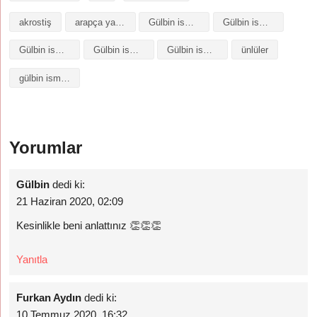
akrostiş
arapça yazılışı
Gülbin isminin analizi
Gülbin isminin anlamı
Gülbin isminin baş harfleriyle şiir
Gülbin isminin kökeni
Gülbin isminin numerolojisi
ünlüler
gülbin isminin anlamı
Yorumlar
Gülbin
dedi ki:
21 Haziran 2020, 02:09
Kesinlikle beni anlattınız 👏👏👏
Yanıtla
Furkan Aydın
dedi ki:
10 Temmuz 2020, 16:32