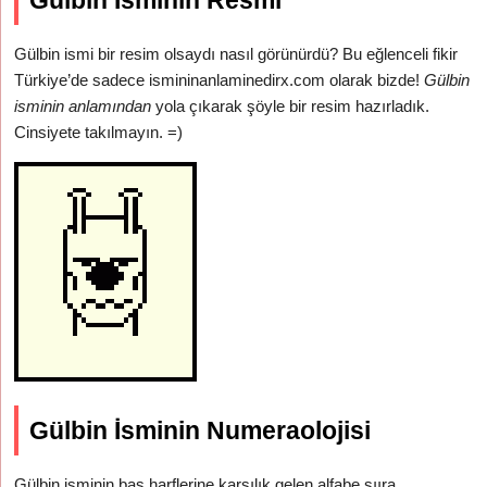
Gülbin İsminin Resmi
Gülbin ismi bir resim olsaydı nasıl görünürdü? Bu eğlenceli fikir
Türkiye’de sadece ismininanlaminedirx.com olarak bizde!
Gülbin
isminin anlamından
yola çıkarak şöyle bir resim hazırladık.
Cinsiyete takılmayın. =)
Gülbin İsminin Numeraolojisi
Gülbin isminin baş harflerine karşılık gelen alfabe sııra