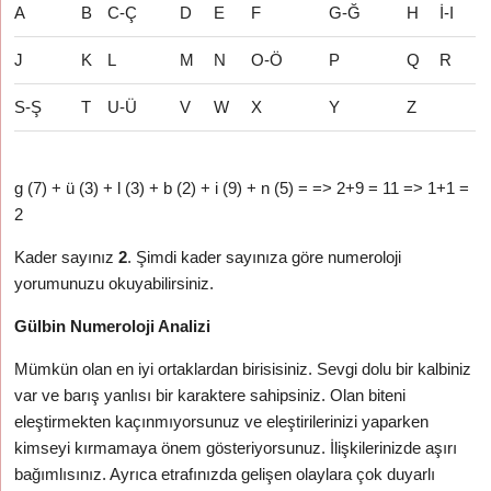
A
B
C-Ç
D
E
F
G-Ğ
H
İ-I
J
K
L
M
N
O-Ö
P
Q
R
S-Ş
T
U-Ü
V
W
X
Y
Z
g (7) + ü (3) + l (3) + b (2) + i (9) + n (5) = => 2+9 = 11 => 1+1 =
2
Kader sayınız
2
. Şimdi kader sayınıza göre numeroloji
yorumunuzu okuyabilirsiniz.
Gülbin Numeroloji Analizi
Mümkün olan en iyi ortaklardan birisisiniz. Sevgi dolu bir kalbiniz
var ve barış yanlısı bir karaktere sahipsiniz. Olan biteni
eleştirmekten kaçınmıyorsunuz ve eleştirilerinizi yaparken
kimseyi kırmamaya önem gösteriyorsunuz. İlişkilerinizde aşırı
bağımlısınız. Ayrıca etrafınızda gelişen olaylara çok duyarlı