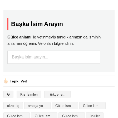
Başka İsim Arayın
Gülce anlamı
ile yetinmeyip tanıdıklarınızın da isminin
anlamını öğrenin. Ve onları bilgilendirin.
Tepki Ver!
G
Kız İsimleri
Türkçe İsimler
akrostiş
arapça yazılışı
Gülce isminin analizi
Gülce isminin anlamı
Gülce isminin baş harfleriyle şiir
Gülce isminin kökeni
Gülce isminin numerolojisi
ünlüler