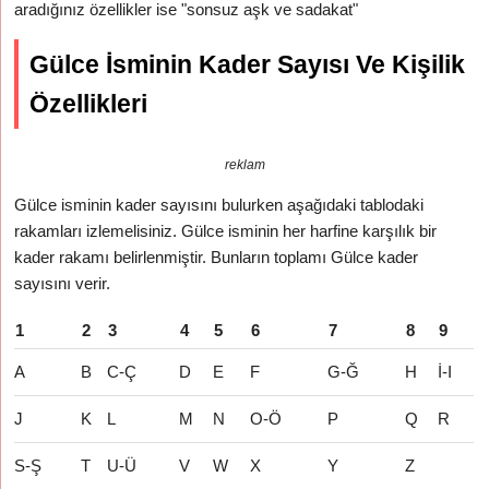
aradığınız özellikler ise "sonsuz aşk ve sadakat"
Gülce İsminin Kader Sayısı Ve Kişilik
Özellikleri
reklam
Gülce isminin kader sayısını bulurken aşağıdaki tablodaki
rakamları izlemelisiniz. Gülce isminin her harfine karşılık bir
kader rakamı belirlenmiştir. Bunların toplamı Gülce kader
sayısını verir.
1
2
3
4
5
6
7
8
9
A
B
C-Ç
D
E
F
G-Ğ
H
İ-I
J
K
L
M
N
O-Ö
P
Q
R
S-Ş
T
U-Ü
V
W
X
Y
Z