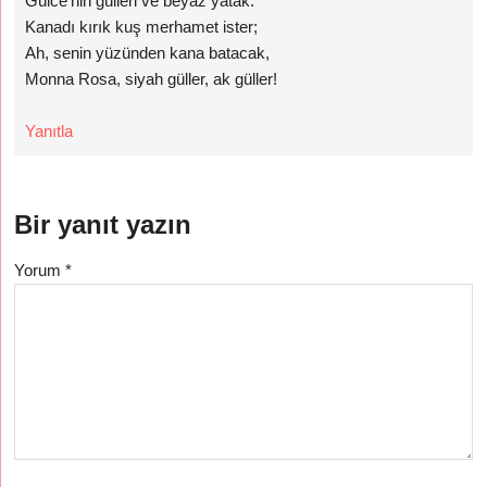
Gülce’nin gülleri ve beyaz yatak.
Kanadı kırık kuş merhamet ister;
Ah, senin yüzünden kana batacak,
Monna Rosa, siyah güller, ak güller!
Yanıtla
Bir yanıt yazın
Yorum
*