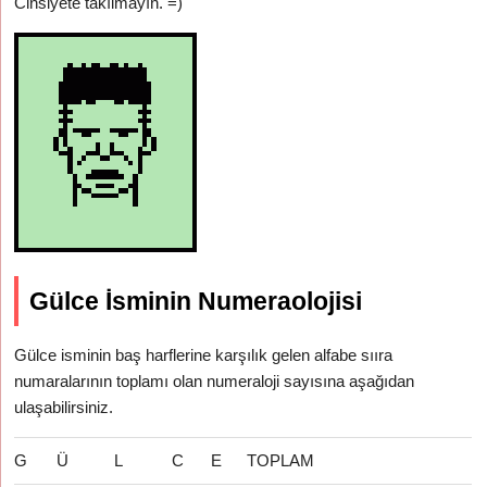
Cinsiyete takılmayın. =)
Gülce İsminin Numeraolojisi
Gülce isminin baş harflerine karşılık gelen alfabe sııra
numaralarının toplamı olan numeraloji sayısına aşağıdan
ulaşabilirsiniz.
G
Ü
L
C
E
TOPLAM