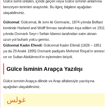
Gülce isimli ünlüleri, içinde geçen veya Gülce isminin anlamına
benzeyen terimleri araştırdık. Bu ilginç bilgilere aşağıdan
ulaşabilirsiniz.
Gülcemal
: Gülcemal, ilk ismi ile Germanic, 1874 yılında Belfast
kentinde Harland and Wolff firması tarafından inşa edilen ve 1911
yılında Osmanlı Seyr-i Sefain İdaresi tarafından satın alınan
uzun yol buharlı yolcu gemisi.
Gülcemal Kadın Efendi
: Gülcemal Kadın Efendi (1826 – 1851
ya da 29 Aralık 1895) Osmanlı padişahı Mehmet Reşat’ın annesi
ve ve Sultan Abdülmecit’ın eşlerinden biriydi.
Gülce İsminin Arapça Yazılışı
Gülce isminin Arapça dilinde ve Arap alfabesiyle yazılışına
aşağıdan ulaşabilirsiniz.
غولس