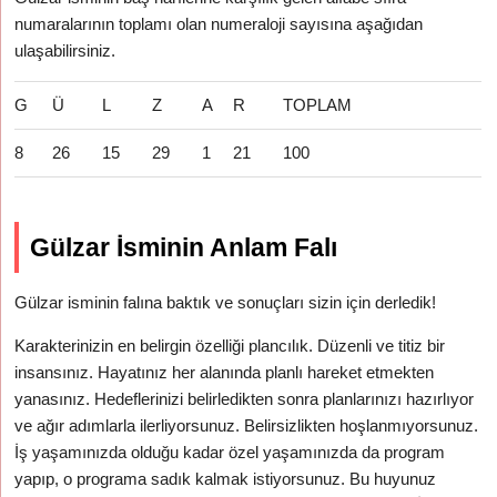
numaralarının toplamı olan numeraloji sayısına aşağıdan
ulaşabilirsiniz.
G
Ü
L
Z
A
R
TOPLAM
8
26
15
29
1
21
100
Gülzar İsminin Anlam Falı
Gülzar isminin falına baktık ve sonuçları sizin için derledik!
Karakterinizin en belirgin özelliği plancılık. Düzenli ve titiz bir
insansınız. Hayatınız her alanında planlı hareket etmekten
yanasınız. Hedeflerinizi belirledikten sonra planlarınızı hazırlıyor
ve ağır adımlarla ilerliyorsunuz. Belirsizlikten hoşlanmıyorsunuz.
İş yaşamınızda olduğu kadar özel yaşamınızda da program
yapıp, o programa sadık kalmak istiyorsunuz. Bu huyunuz