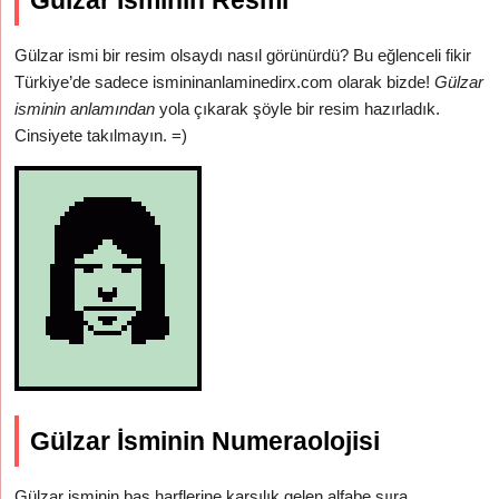
Gülzar İsminin Resmi
Gülzar ismi bir resim olsaydı nasıl görünürdü? Bu eğlenceli fikir
Türkiye’de sadece ismininanlaminedirx.com olarak bizde!
Gülzar
isminin anlamından
yola çıkarak şöyle bir resim hazırladık.
Cinsiyete takılmayın. =)
Gülzar İsminin Numeraolojisi
Gülzar isminin baş harflerine karşılık gelen alfabe sııra