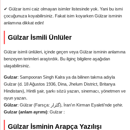
✔
Gülzar ismi caiz olmayan isimler listesinde yok. Yani bu ismi
çocuğunuza koyabilirsiniz. Fakat isim koyarken Gülzar isminin
anlamına dikkat edin!
Gülzar İsmili Ünlüler
Gülzar isimli ünlüleri, içinde geçen veya Gülzar isminin anlamına
benzeyen terimleri araştırdık. Bu ilginç bilgilere aşağıdan
ulaşabilirsiniz.
Gulzar
: Sampooran Singh Kalra ya da bilinen takma adıyla
Gulzar (d. 18 Ağustos 1936, Dina, Jhelum District, Britanya
Hindistanı), Hintli şair, şarkı sözü yazarı, sinemacı, yönetmen ve
oyun yazarı.
Gülzar
: Gülzar (Farsça: گلزار), İran’ın Kirman Eyaleti’nde şehir.
Gulzar (anlam ayrımı)
: Gulzar :
Gülzar İsminin Arapça Yazılışı