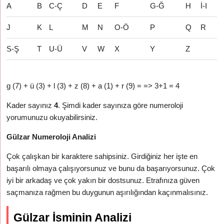
A
B
C-Ç
D
E
F
G-Ğ
H
İ-I
J
K
L
M
N
O-Ö
P
Q
R
S-Ş
T
U-Ü
V
W
X
Y
Z
g (7) + ü (3) + l (3) + z (8) + a (1) + r (9) = => 3+1 = 4
Kader sayınız
4
. Şimdi kader sayınıza göre numeroloji
yorumunuzu okuyabilirsiniz.
Gülzar Numeroloji Analizi
Çok çalışkan bir karaktere sahipsiniz. Girdiğiniz her işte en
başarılı olmaya çalışıyorsunuz ve bunu da başarıyorsunuz. Çok
iyi bir arkadaş ve çok yakın bir dostsunuz. Etrafınıza güven
saçmanıza rağmen bu duygunun aşırılığından kaçınmalısınız.
Gülzar İsminin Analizi