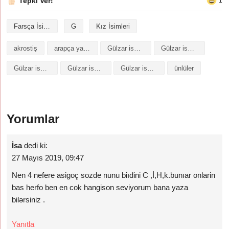
Tepki Ver!
1
Farsça İsimler
G
Kız İsimleri
akrostiş
arapça yazılışı
Gülzar isminin analizi
Gülzar isminin anlamı
Gülzar isminin baş harfleriyle şiir
Gülzar isminin kökeni
Gülzar isminin numerolojisi
ünlüler
Yorumlar
İsa
dedi ki:
27 Mayıs 2019, 09:47
Nen 4 nefere asigoç sozde nunu biıdini C ,İ,H,k.bunıar onlarin
bas herfo ben en cok hangison seviyorum bana yaza
bilərsiniz .
Yanıtla