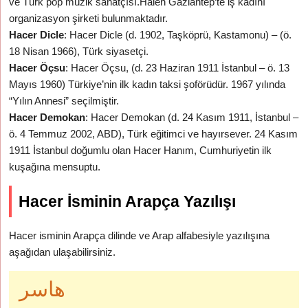
ve Türk pop müzik sanatçısı.Halen Gaziantep’te iş kadını
organizasyon şirketi bulunmaktadır.
Hacer Dicle
: Hacer Dicle (d. 1902, Taşköprü, Kastamonu) – (ö.
18 Nisan 1966), Türk siyasetçi.
Hacer Öçsu
: Hacer Öçsu, (d. 23 Haziran 1911 İstanbul – ö. 13
Mayıs 1960) Türkiye’nin ilk kadın taksi şoförüdür. 1967 yılında
“Yılın Annesi” seçilmiştir.
Hacer Demokan
: Hacer Demokan (d. 24 Kasım 1911, İstanbul –
ö. 4 Temmuz 2002, ABD), Türk eğitimci ve hayırsever. 24 Kasım
1911 İstanbul doğumlu olan Hacer Hanım, Cumhuriyetin ilk
kuşağına mensuptu.
Hacer İsminin Arapça Yazılışı
Hacer isminin Arapça dilinde ve Arap alfabesiyle yazılışına
aşağıdan ulaşabilirsiniz.
هاسر