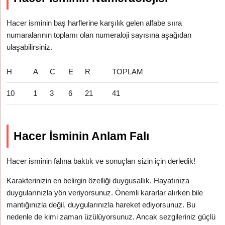
Hacer isminin baş harflerine karşılık gelen alfabe sııra
numaralarının toplamı olan numeraloji sayısına aşağıdan
ulaşabilirsiniz.
H
A
C
E
R
TOPLAM
10
1
3
6
21
41
Hacer İsminin Anlam Falı
Hacer isminin falına baktık ve sonuçları sizin için derledik!
Karakterinizin en belirgin özelliği duygusallık. Hayatınıza
duygularınızla yön veriyorsunuz. Önemli kararlar alırken bile
mantığınızla değil, duygularınızla hareket ediyorsunuz. Bu
nedenle de kimi zaman üzülüyorsunuz. Ancak sezgileriniz güçlü