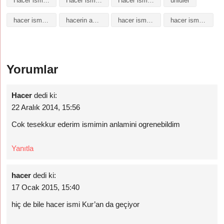
Hacer isminin baş harfleriyle şiir
Hacer isminin kökeni
Hacer isminin numerolojisi
ünlüler
hacer isminin anlamı
hacerin anlami
hacer isminin analizi
hacer isminin anlamı nedir
Yorumlar
Hacer
dedi ki:
22 Aralık 2014, 15:56
Cok tesekkur ederim ismimin anlamini ogrenebildim
Yanıtla
hacer
dedi ki:
17 Ocak 2015, 15:40
hiç de bile hacer ismi Kur’an da geçiyor