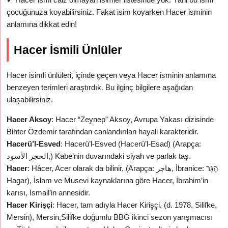
çocuğunuza koyabilirsiniz. Fakat isim koyarken Hacer isminin
anlamına dikkat edin!
Hacer İsmili Ünlüler
Hacer isimli ünlüleri, içinde geçen veya Hacer isminin anlamına
benzeyen terimleri araştırdık. Bu ilginç bilgilere aşağıdan
ulaşabilirsiniz.
Hacer Aksoy
: Hacer “Zeynep” Aksoy, Avrupa Yakası dizisinde
Bihter Özdemir tarafından canlandırılan hayali karakteridir.
Hacerü’l-Esved
: Hacerü’l-Esved (Hacerü’l-Esad) (Arapça:
الحجر الأسود,) Kabe’nin duvarındaki siyah ve parlak taş.
Hacer
: Hâcer, Acer olarak da bilinir, (Arapça: هاجر, İbranice: הָגָר
Hagar), İslam ve Musevi kaynaklarına göre Hacer, İbrahim’in
karısı, İsmail’in annesidir.
Hacer Kirişçi
: Hacer, tam adıyla Hacer Kirişçi, (d. 1978, Silifke,
Mersin), Mersin,Silifke doğumlu BBG ikinci sezon yarışmacısı