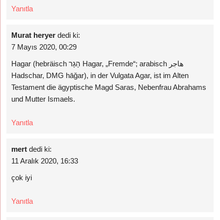
Yanıtla
Murat heryer
dedi ki:
7 Mayıs 2020, 00:29
Hagar (hebräisch הָגָר Hagar, „Fremde“; arabisch هاجر
Hadschar, DMG hāǧar), in der Vulgata Agar, ist im Alten
Testament die ägyptische Magd Saras, Nebenfrau Abrahams
und Mutter Ismaels.
Yanıtla
mert
dedi ki:
11 Aralık 2020, 16:33
çok iyi
Yanıtla