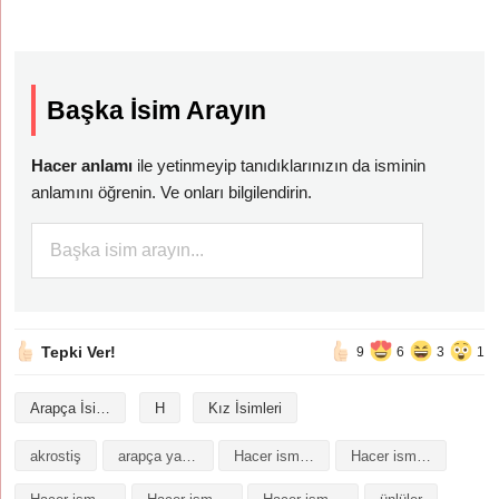
Başka İsim Arayın
Hacer anlamı
ile yetinmeyip tanıdıklarınızın da isminin
anlamını öğrenin. Ve onları bilgilendirin.
Tepki Ver!
9
6
3
1
Arapça İsimler
H
Kız İsimleri
akrostiş
arapça yazılışı
Hacer isminin analizi
Hacer isminin anlamı