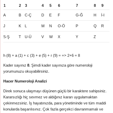
1
2
3
4
5
6
7
8
9
A
B
C-Ç
D
E
F
G-Ğ
H
İ-I
J
K
L
M
N
O-Ö
P
Q
R
S-Ş
T
U-Ü
V
W
X
Y
Z
h (8) + a (1) + c (3) + e (5) + r (9) = => 2+6 = 8
Kader sayınız
8
. Şimdi kader sayınıza göre numeroloji
yorumunuzu okuyabilirsiniz.
Hacer Numeroloji Analizi
Direk sonuca ulaşmayı düşünen güçlü bir karaktere sahipsiniz.
Kararsızlığı hiç sevmez ve aldığınız kararı uygulamaktan
çekinmezsiniz. İş hayatınızda, para yönetiminde ve tüm maddi
konularda başarılısınız. Çok fazla gerçekci davranmamalı ve