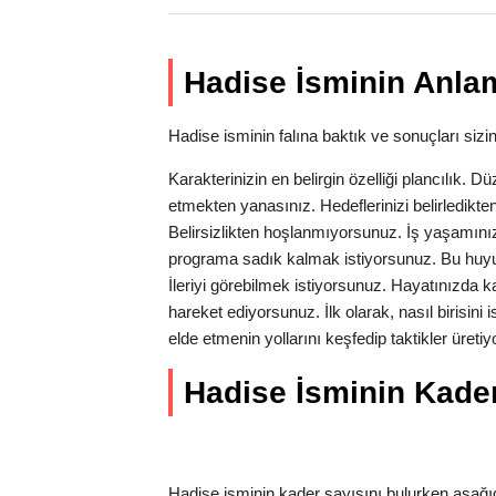
Hadise İsminin Anlam
Hadise isminin falına baktık ve sonuçları sizin 
Karakterinizin en belirgin özelliği plancılık. Dü
etmekten yanasınız. Hedeflerinizi belirledikten
Belirsizlikten hoşlanmıyorsunuz. İş yaşamın
programa sadık kalmak istiyorsunuz. Bu huyu
İleriyi görebilmek istiyorsunuz. Hayatınızda kar
hareket ediyorsunuz. İlk olarak, nasıl birisini
elde etmenin yollarını keşfedip taktikler üre
Hadise İsminin Kader 
Hadise isminin kader sayısını bulurken aşağıd