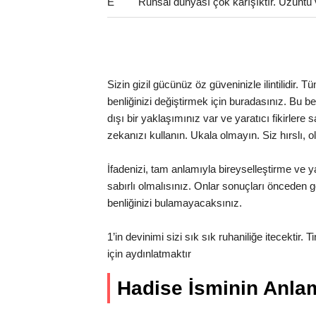
E
Ruhsal dünyası çok karışıktır. Üzüntü 
Sizin gizil gücünüz öz güveninizle ilintilidir.
benliğinizi değiştirmek için buradasınız. Bu benc
dışı bir yaklaşımınız var ve yaratıcı fikirlere
zekanızı kullanın. Ukala olmayın. Siz hırslı, o
İfadenizi, tam anlamıyla bireyselleştirme ve ya
sabırlı olmalısınız. Onlar sonuçları önceden gö
benliğinizi bulamayacaksınız.
1’in devinimi sizi sık sık ruhaniliğe itecektir. 
için aydınlatmaktır
Hadise İsminin Anl