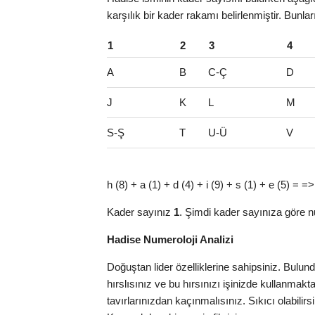
karşılık bir kader rakamı belirlenmiştir. Bunla
1
2
3
4
A
B
C-Ç
D
J
K
L
M
S-Ş
T
U-Ü
V
h (8) + a (1) + d (4) + i (9) + s (1) + e (5) =
Kader sayınız
1
. Şimdi kader sayınıza göre n
Hadise Numeroloji Analizi
Doğuştan lider özelliklerine sahipsiniz. Bulu
hırslısınız ve bu hırsınızı işinizde kullanma
tavırlarınızdan kaçınmalısınız. Sıkıcı olabilirs