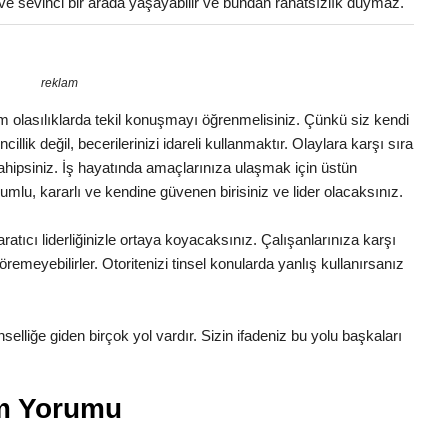
ve sevinci bir arada yaşayabilir ve bundan rahatsızlık duymaz.
reklam
 Tüm olasılıklarda tekil konuşmayı öğrenmelisiniz. Çünkü siz kendi
illik değil, becerilerinizi idareli kullanmaktır. Olaylara karşı sıra
 sahipsiniz. İş hayatında amaçlarınıza ulaşmak için üstün
lumlu, kararlı ve kendine güvenen birisiniz ve lider olacaksınız.
ratıcı liderliğinizle ortaya koyacaksınız. Çalışanlarınıza karşı
remeyebilirler. Otoritenizi tinsel konularda yanlış kullanırsanız
Tinselliğe giden birçok yol vardır. Sizin ifadeniz bu yolu başkaları
am Yorumu