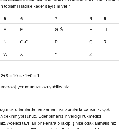
rın toplamı Hadise kader sayısını verir.
5
6
7
8
9
E
F
G-Ğ
H
İ-I
N
O-Ö
P
Q
R
W
X
Y
Z
 => 2+8 = 10 => 1+0 = 1
umeroloji yorumunuzu okuyabilirsiniz.
nduğunuz ortamlarda her zaman fikri sorulanlardansınız. Çok
ktan çekinmiyorsunuz. Lider olmanızın verdiği hükmedici
iniz. Aceleci tavrıları bir kenara bırakıp işinize odaklanmalısınız.