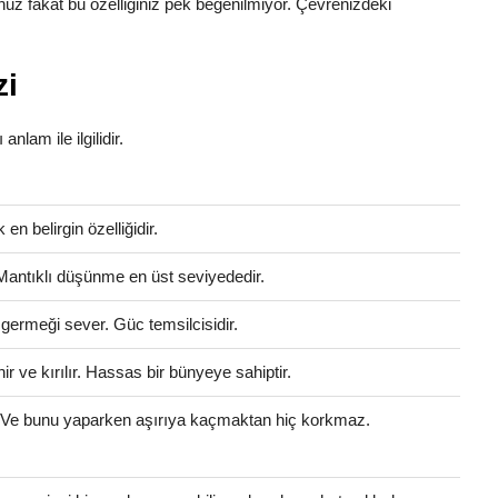
uz fakat bu özelliğiniz pek beğenilmiyor. Çevrenizdeki
zi
anlam ile ilgilidir.
en belirgin özelliğidir.
 Mantıklı düşünme en üst seviyededir.
 germeği sever. Güc temsilcisidir.
 ve kırılır. Hassas bir bünyeye sahiptir.
. Ve bunu yaparken aşırıya kaçmaktan hiç korkmaz.