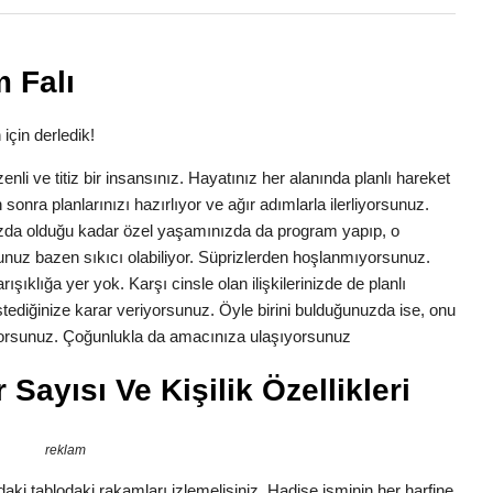
 Falı
için derledik!
zenli ve titiz bir insansınız. Hayatınız her alanında planlı hareket
 sonra planlarınızı hazırlıyor ve ağır adımlarla ilerliyorsunuz.
ızda olduğu kadar özel yaşamınızda da program yapıp, o
nuz bazen sıkıcı olabiliyor. Süprizlerden hoşlanmıyorsunuz.
ışıklığa yer yok. Karşı cinsle olan ilişkilerinizde de planlı
 istediğinize karar veriyorsunuz. Öyle birini bulduğunuzda ise, onu
tiyorsunuz. Çoğunlukla da amacınıza ulaşıyorsunuz
Sayısı Ve Kişilik Özellikleri
reklam
aki tablodaki rakamları izlemelisiniz. Hadise isminin her harfine