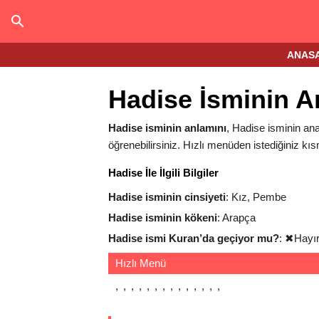
ANAS
Hadise İsminin A
Hadise isminin anlamını
, Hadise isminin anal
öğrenebilirsiniz. Hızlı menüden istediğiniz kıs
Hadise İle İlgili Bilgiler
Hadise isminin cinsiyeti
: Kız, Pembe
Hadise isminin kökeni
: Arapça
Hadise ismi Kuran’da geçiyor mu?
:
✖
Hayı
Hızlı Menü