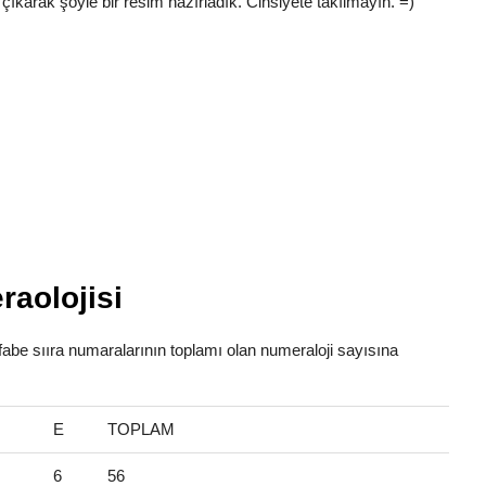
çıkarak şöyle bir resim hazırladık. Cinsiyete takılmayın. =)
raolojisi
lfabe sııra numaralarının toplamı olan numeraloji sayısına
E
TOPLAM
6
56