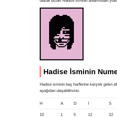
olarak bizde!
Hadise isminin anlamından
yola 
Hadise İsminin Nume
Hadise isminin baş harflerine karşılık gelen a
aşağıdan ulaşabilirsiniz.
H
A
D
İ
S
10
1
5
12
22