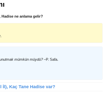
mı
, Hadise ne anlama gelir?
.
yi unutmak mümkün müydü? –
P. Safa.
İl İl), Kaç Tane Hadise var?