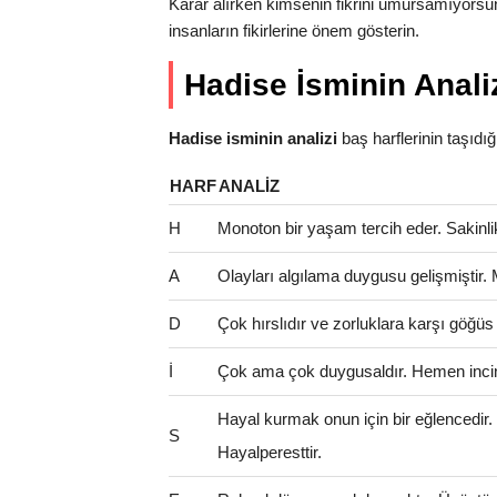
Karar alırken kimsenin fikrini umursamıyorsun
insanların fikirlerine önem gösterin.
Hadise İsminin Anali
Hadise isminin analizi
baş harflerinin taşıdığı 
HARF
ANALIZ
H
Monoton bir yaşam tercih eder. Sakinlik 
A
Olayları algılama duygusu gelişmiştir.
D
Çok hırslıdır ve zorluklara karşı göğüs
İ
Çok ama çok duygusaldır. Hemen incinir
Hayal kurmak onun için bir eğlencedir
S
Hayalperesttir.