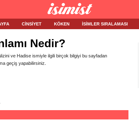
AYFA
CINSIYET
KÖKEN
İSIMLER SIRALAMASI
nlamı Nedir?
izini ve Hadise ismiyle ilgili birçok bilgiyi bu sayfadan
ma geçiş yapabilirsiniz.
r