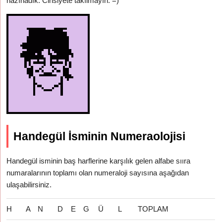
hazırladık. Cinsiyete takılmayın. =)
Handegül İsminin Numeraolojisi
Handegül isminin baş harflerine karşılık gelen alfabe sııra
numaralarının toplamı olan numeraloji sayısına aşağıdan
ulaşabilirsiniz.
H
A
N
D
E
G
Ü
L
TOPLAM