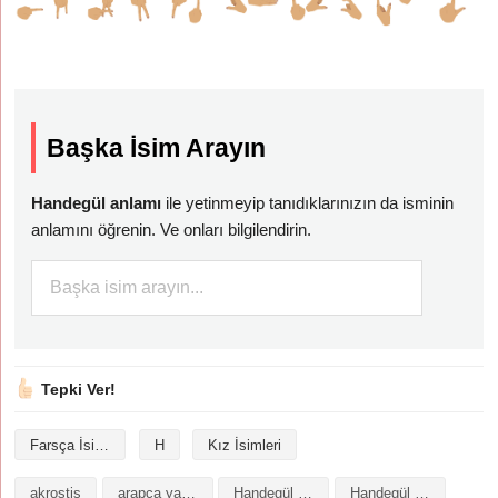
Başka İsim Arayın
Handegül anlamı
ile yetinmeyip tanıdıklarınızın da isminin
anlamını öğrenin. Ve onları bilgilendirin.
Tepki Ver!
Farsça İsimler
H
Kız İsimleri
akrostiş
arapça yazılışı
Handegül isminin analizi
Handegül isminin anlamı