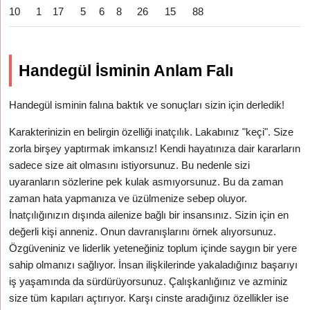
10
1
17
5
6
8
26
15
88
Handegül İsminin Anlam Falı
Handegül isminin falına baktık ve sonuçları sizin için derledik!
Karakterinizin en belirgin özelliği inatçılık. Lakabınız "keçi". Size
zorla birşey yaptırmak imkansız! Kendi hayatınıza dair kararların
sadece size ait olmasını istiyorsunuz. Bu nedenle sizi
uyaranların sözlerine pek kulak asmıyorsunuz. Bu da zaman
zaman hata yapmanıza ve üzülmenize sebep oluyor.
İnatçılığınızın dışında ailenize bağlı bir insansınız. Sizin için en
değerli kişi anneniz. Onun davranışlarını örnek alıyorsunuz.
Özgüveniniz ve liderlik yeteneğiniz toplum içinde saygın bir yere
sahip olmanızı sağlıyor. İnsan ilişkilerinde yakaladığınız başarıyı
iş yaşamında da sürdürüyorsunuz. Çalışkanlığınız ve azminiz
size tüm kapıları açtırıyor. Karşı cinste aradığınız özellikler ise