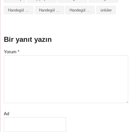
Handegül isminin baş harfleriyle şiir
Handegül isminin kökeni
Handegül isminin numerolojisi
ünlüler
Bir yanıt yazın
Yorum
*
Ad