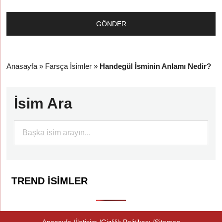
Anasayfa
»
Farsça İsimler
»
Handegül İsminin Anlamı Nedir?
İsim Ara
TREND İSIMLER
Anasayfa
İletişim
Gizlilik Politikası
Sitemap