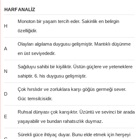
HARF
ANALIZ
Monoton bir yaşam tercih eder. Sakinlik en belirgin
H
özelliğidir.
Olayları algılama duygusu gelişmiştir. Mantıklı düşünme
A
en üst seviyededir.
Sağduyu sahibi bir kişiliktir. Üstün güçlere ve yeteneklere
N
sahiptir. 6. his duygusu gelişmiştir.
Çok hırslıdır ve zorluklara karşı göğüs germeği sever.
D
Güc temsilcisidir.
Ruhsal dünyası çok karışıktır. Üzüntü ve sevinci bir arada
E
yaşayabilir ve bundan rahatsızlık duymaz.
Sürekli güce ihtiyaç duyar. Bunu elde etmek için herşeyi