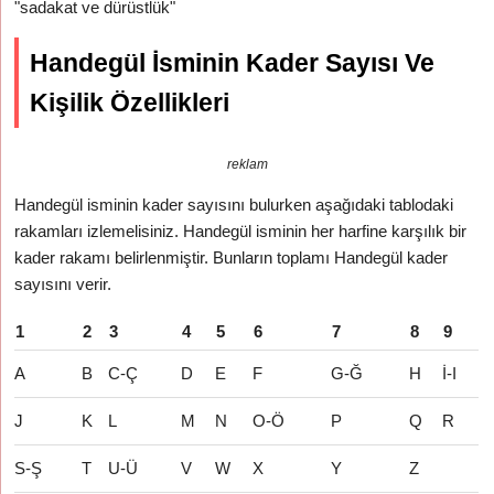
"sadakat ve dürüstlük"
Handegül İsminin Kader Sayısı Ve
Kişilik Özellikleri
reklam
Handegül isminin kader sayısını bulurken aşağıdaki tablodaki
rakamları izlemelisiniz. Handegül isminin her harfine karşılık bir
kader rakamı belirlenmiştir. Bunların toplamı Handegül kader
sayısını verir.
1
2
3
4
5
6
7
8
9
A
B
C-Ç
D
E
F
G-Ğ
H
İ-I
J
K
L
M
N
O-Ö
P
Q
R
S-Ş
T
U-Ü
V
W
X
Y
Z