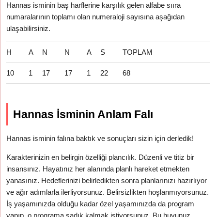
Hannas isminin baş harflerine karşılık gelen alfabe sııra
numaralarının toplamı olan numeraloji sayısına aşağıdan
ulaşabilirsiniz.
H
A
N
N
A
S
TOPLAM
10
1
17
17
1
22
68
Hannas İsminin Anlam Falı
Hannas isminin falına baktık ve sonuçları sizin için derledik!
Karakterinizin en belirgin özelliği plancılık. Düzenli ve titiz bir
insansınız. Hayatınız her alanında planlı hareket etmekten
yanasınız. Hedeflerinizi belirledikten sonra planlarınızı hazırlıyor
ve ağır adımlarla ilerliyorsunuz. Belirsizlikten hoşlanmıyorsunuz.
İş yaşamınızda olduğu kadar özel yaşamınızda da program
yapıp, o programa sadık kalmak istiyorsunuz. Bu huyunuz