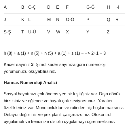
A
B
C-Ç
D
E
F
G-Ğ
H
İ-I
J
K
L
M
N
O-Ö
P
Q
R
S-Ş
T
U-Ü
V
W
X
Y
Z
h (8) + a (1) + n (5) + n (5) + a (1) + s (1) = => 2+1 = 3
Kader sayınız
3
. Şimdi kader sayınıza göre numeroloji
yorumunuzu okuyabilirsiniz.
Hannas Numeroloji Analizi
Sosyal hayatınızı çok önemsiyen bir kişiliğiniz var. Dışa dönük
birisisiniz ve eğlence ve hayatı çok seviyorsunuz. Yaratıcı
özellikleriniz var. Monotonluktan ve rutinden hiç hoşlanmazsınız.
Detaycı değilsiniz ve pek planlı çalışmazsınız. Otokontrol
uygulamalı ve kendinize disiplin uygulamayı öğrenmelisiniz.