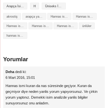
Arapça İsimler
H
Üniseks İsimler
akrostiş
arapça yazılışı
Hannas isminin analizi
Hannas isminin anlamı
Hannas isminin baş harfleriyle şiir
Hannas isminin kökeni
Hannas isminin numerolojisi
ünlüler
hannas isminin anlamı
Yorumlar
Deha
dedi ki:
6 Mart 2016, 15:01
Hannas ismi kuran da nas süresinde geçiyor. Kuran da
geçmiyor diye neden yanlis yorum yapıyorsunuz. Ve çirkin
yorum yaptınız. Demekki isim analizde yanlis bilgiler
sunuyorsunuz onu anladım.