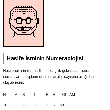
Hasife İsminin Numeraolojisi
Hasife isminin baş harflerine karşılık gelen alfabe sııra
numaralarının toplamı olan numeraloji sayısına aşağıdan
ulaşabilirsiniz.
H
A
S
İ
F
E
TOPLAM
10
1
22
12
7
6
58