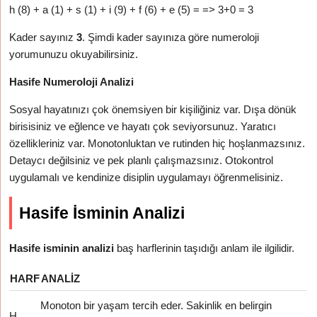
h (8) + a (1) + s (1) + i (9) + f (6) + e (5) = => 3+0 = 3
Kader sayınız
3
. Şimdi kader sayınıza göre numeroloji
yorumunuzu okuyabilirsiniz.
Hasife Numeroloji Analizi
Sosyal hayatınızı çok önemsiyen bir kişiliğiniz var. Dışa dönük
birisisiniz ve eğlence ve hayatı çok seviyorsunuz. Yaratıcı
özellikleriniz var. Monotonluktan ve rutinden hiç hoşlanmazsınız.
Detaycı değilsiniz ve pek planlı çalışmazsınız. Otokontrol
uygulamalı ve kendinize disiplin uygulamayı öğrenmelisiniz.
Hasife İsminin Analizi
Hasife isminin analizi
baş harflerinin taşıdığı anlam ile ilgilidir.
HARF
ANALIZ
Monoton bir yaşam tercih eder. Sakinlik en belirgin
H