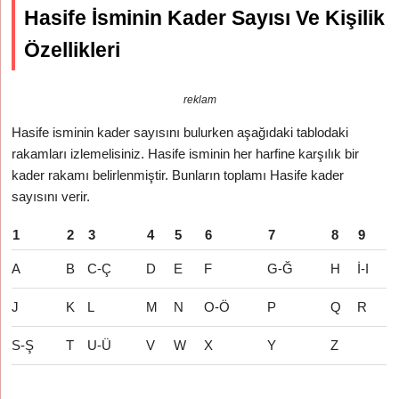
Hasife İsminin Kader Sayısı Ve Kişilik
Özellikleri
reklam
Hasife isminin kader sayısını bulurken aşağıdaki tablodaki
rakamları izlemelisiniz. Hasife isminin her harfine karşılık bir
kader rakamı belirlenmiştir. Bunların toplamı Hasife kader
sayısını verir.
1
2
3
4
5
6
7
8
9
A
B
C-Ç
D
E
F
G-Ğ
H
İ-I
J
K
L
M
N
O-Ö
P
Q
R
S-Ş
T
U-Ü
V
W
X
Y
Z