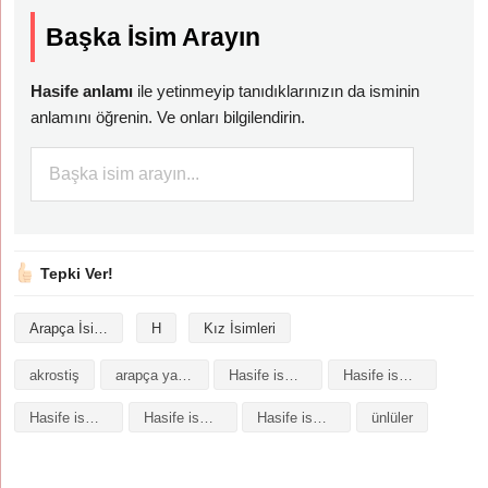
Başka İsim Arayın
Hasife anlamı
ile yetinmeyip tanıdıklarınızın da isminin
anlamını öğrenin. Ve onları bilgilendirin.
Tepki Ver!
Arapça İsimler
H
Kız İsimleri
akrostiş
arapça yazılışı
Hasife isminin analizi
Hasife isminin anlamı
Hasife isminin baş harfleriyle şiir
Hasife isminin kökeni
Hasife isminin numerolojisi
ünlüler