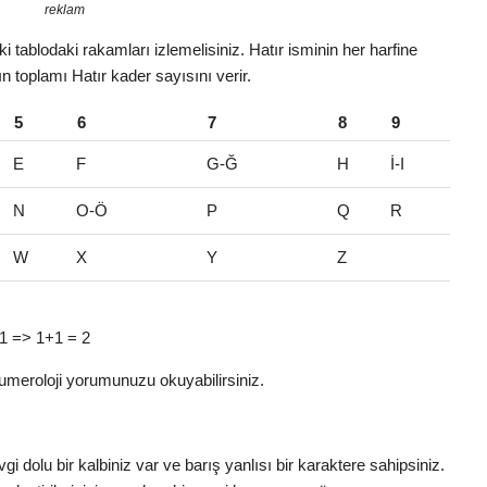
reklam
 tablodaki rakamları izlemelisiniz. Hatır isminin her harfine
ın toplamı Hatır kader sayısını verir.
5
6
7
8
9
E
F
G-Ğ
H
İ-I
N
O-Ö
P
Q
R
W
X
Y
Z
 11 => 1+1 = 2
umeroloji yorumunuzu okuyabilirsiniz.
gi dolu bir kalbiniz var ve barış yanlısı bir karaktere sahipsiniz.