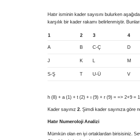
Hatır isminin kader sayısını bulurken aşağıdaki
karşılık bir kader rakamı belirlenmiştir. Bunlar
1
2
3
4
A
B
C-Ç
D
J
K
L
M
S-Ş
T
U-Ü
V
h (8) + a (1) + t (2) + ı (9) + r (9) = => 2+9 =
Kader sayınız
2
. Şimdi kader sayınıza göre n
Hatır Numeroloji Analizi
Mümkün olan en iyi ortaklardan birisisiniz. Sev