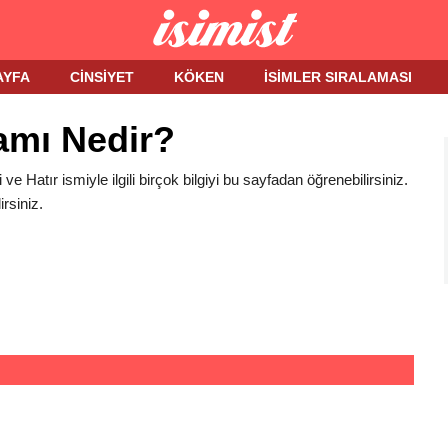
AYFA
CINSIYET
KÖKEN
İSIMLER SIRALAMASI
lamı Nedir?
i ve Hatır ismiyle ilgili birçok bilgiyi bu sayfadan öğrenebilirsiniz.
rsiniz.