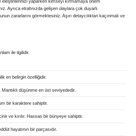
e eleştirilerinizi yaparken kimseyi kırmamaya önem
ınız. Ayrıca etrafınızda gelişen olaylara çok duyarlı
nun zararlarını görmektesiniz. Aşırı detaycılıktan kaçınmalı ve
lam ile ilgilidir.
 en belirgin özelliğidir.
r. Mantıklı düşünme en üst seviyededir.
m bir karaktere sahiptir.
r ve kırılır. Hassas bir bünyeye sahiptir.
ddüt hayatının bir parçasıdır.