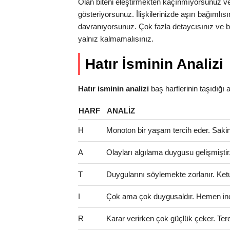
Olan biteni eleştirmekten kaçınmıyorsunuz v
gösteriyorsunuz. İlişkilerinizde aşırı bağımlıs
davranıyorsunuz. Çok fazla detaycısınız ve bu
yalnız kalmamalısınız.
Hatır İsminin Analizi
Hatır isminin analizi
baş harflerinin taşıdığı an
HARF
ANALIZ
H
Monoton bir yaşam tercih eder. Sakinlik
A
Olayları algılama duygusu gelişmişti
T
Duygularını söylemekte zorlanır. Ketu
I
Çok ama çok duygusaldır. Hemen incini
R
Karar verirken çok güçlük çeker. Tere