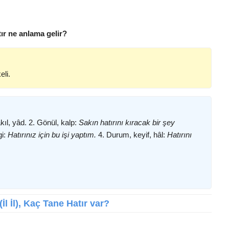
tır ne anlama gelir?
eli.
ıl, yâd. 2. Gönül, kalp:
Sakın hatırını kıracak bir şey
i:
Hatırınız için bu işi yaptım.
4. Durum, keyif, hâl:
Hatırını
İl İl), Kaç Tane Hatır var?