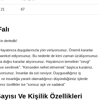
21
67
alı
in derledik!
k. Hayatınıza duygularınızla yön veriyorsunuz. Önemli kararlar
la hareket ediyorsunuz. Bu nedenle de kimi zaman üzülüyorsunuz.
a doğru kararlar alıyorsunuz. Hayatınızın temelinin "sevgi"
ve sevilmek". "Kimseden nefret etmemek" başlıca kuralınız.
yorsunuz. İnsanlar da sizi seviyor. Duygusallığınız iş
 ve insanlığa yararlı olamadığınızı düşündüğünüz işlerde
nız özellikler ise "sonsuz aşk ve sadakat"
yısı Ve Kişilik Özellikleri