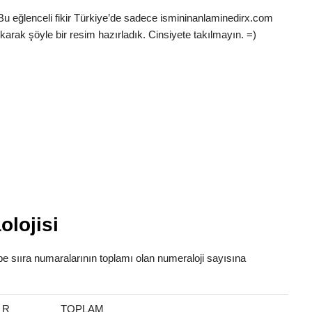
 Bu eğlenceli fikir Türkiye’de sadece ismininanlaminedirx.com
karak şöyle bir resim hazırladık. Cinsiyete takılmayın. =)
olojisi
fabe sııra numaralarının toplamı olan numeraloji sayısına
R
TOPLAM