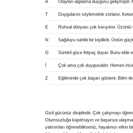
A
Olayları algılama duygusu gelişmiştir.
T
Duygularını söylemekte zorlanır. Ketum 
E
Ruhsal dünyası çok karışıktır. Üzüntü 
N
Sağduyu sahibi bir kişiliktir. Üstün güçl
G
Sürekli güce ihtiyaç duyar. Bunu elde e
İ
Çok ama çok duygusaldır. Hemen incinir
Z
Eğitiminde çok başarı gösterir. Bilim il
Gizil gücünüz disiplindir. Çok çalışmayı öğrenme
Olumsuzluğa kapılmayın ve başarıya ulaşmak iç
yatırımları öğrenebilirseniz, hayatınızı etkin b