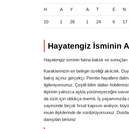
H
A
Y
A
T
E
N
10
1
28
1
24
6
17
Hayatengiz İsminin A
Hayatengiz isminin falına baktık ve sonuçları s
Karakterinizin en belirgin özelliği akılcılık.
bakış açınız gerçekçi. Pembe hayallere dalm
ilgileniyorsunuz. Çeşitli bilim dalları hobileri
ilişkinin yalnızca aşkla yürümeyeceğini savun
da sizin için oldukça önemli. İş yaşamınızda 
sayesinde birçok fırsat kapısını aralıyor, bü
insan ilişkilerinde de sürdürüyorsunuz. Dostlar
danışılan birisiniz