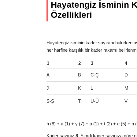
Hayatengiz İsminin K
Özellikleri
Hayatengiz isminin kader sayısını bulurken aş
her harfine karşılık bir kader rakamı belirlenm
1
2
3
4
A
B
C-Ç
D
J
K
L
M
S-Ş
T
U-Ü
V
h (8) + a (1) + y (7) + a (1) + t (2) + e (5) + n
Kader sayınız
8
. Şimdi kader sayınıza göre n