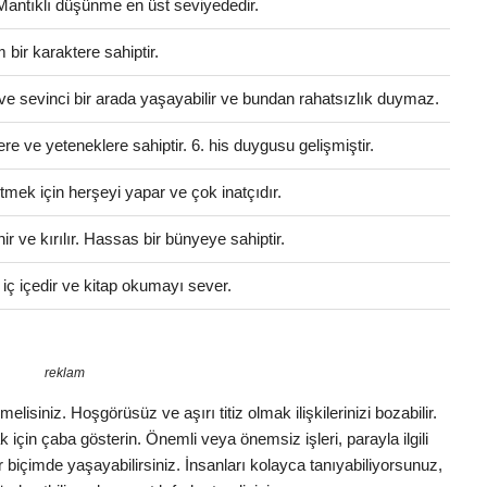
 Mantıklı düşünme en üst seviyededir.
bir karaktere sahiptir.
ve sevinci bir arada yaşayabilir ve bundan rahatsızlık duymaz.
ere ve yeteneklere sahiptir. 6. his duygusu gelişmiştir.
tmek için herşeyi yapar ve çok inatçıdır.
 ve kırılır. Hassas bir bünyeye sahiptir.
e iç içedir ve kitap okumayı sever.
reklam
lisiniz. Hoşgörüsüz ve aşırı titiz olmak ilişkilerinizi bozabilir.
in çaba gösterin. Önemli veya önemsiz işleri, parayla ilgili
ir biçimde yaşayabilirsiniz. İnsanları kolayca tanıyabiliyorsunuz,