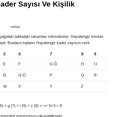
ader Sayısı Ve Kişilik
reklam
ağıdaki tablodaki rakamları izlemelisiniz. Hayatengiz isminin
iştir. Bunların toplamı Hayatengiz kader sayısını verir.
5
6
7
8
9
E
F
G-Ğ
H
İ-I
N
O-Ö
P
Q
R
W
X
Y
Z
 (5) + g (7) + i (9) + z (8) = => 5+3 = 8
umeroloji yorumunuzu okuyabilirsiniz.