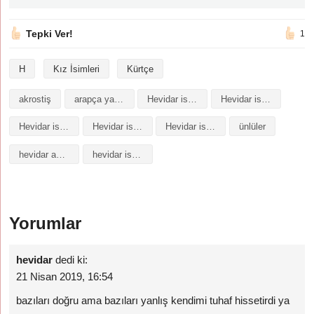
Tepki Ver!
1
H
Kız İsimleri
Kürtçe
akrostiş
arapça yazılışı
Hevidar isminin analizi
Hevidar isminin anlamı
Hevidar isminin baş harfleriyle şiir
Hevidar isminin kökeni
Hevidar isminin numerolojisi
ünlüler
hevidar anlamı
hevidar isminin anlamı nedir
Yorumlar
hevidar
dedi ki:
21 Nisan 2019, 16:54
bazıları doğru ama bazıları yanlış kendimi tuhaf hissetirdi ya