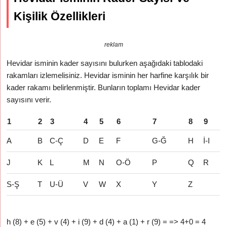
Kişilik Özellikleri
reklam
Hevidar isminin kader sayısını bulurken aşağıdaki tablodaki
rakamları izlemelisiniz. Hevidar isminin her harfine karşılık bir
kader rakamı belirlenmiştir. Bunların toplamı Hevidar kader
sayısını verir.
1
2
3
4
5
6
7
8
9
A
B
C-Ç
D
E
F
G-Ğ
H
İ-I
J
K
L
M
N
O-Ö
P
Q
R
S-Ş
T
U-Ü
V
W
X
Y
Z
h (8) + e (5) + v (4) + i (9) + d (4) + a (1) + r (9) = => 4+0 = 4