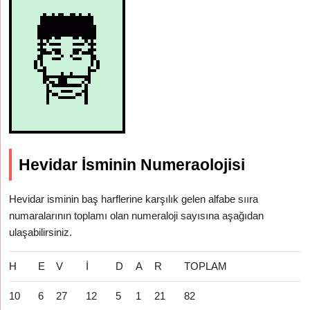
Hevidar İsminin Numeraolojisi
Hevidar isminin baş harflerine karşılık gelen alfabe sııra
numaralarının toplamı olan numeraloji sayısına aşağıdan
ulaşabilirsiniz.
H
E
V
İ
D
A
R
TOPLAM
10
6
27
12
5
1
21
82