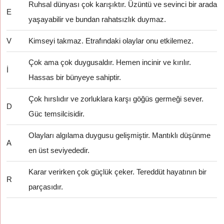
Ruhsal dünyası çok karışıktır. Üzüntü ve sevinci bir arada
E
yaşayabilir ve bundan rahatsızlık duymaz.
V
Kimseyi takmaz. Etrafındaki olaylar onu etkilemez.
Çok ama çok duygusaldır. Hemen incinir ve kırılır.
İ
Hassas bir bünyeye sahiptir.
Çok hırslıdır ve zorluklara karşı göğüs germeği sever.
D
Güc temsilcisidir.
Olayları algılama duygusu gelişmiştir. Mantıklı düşünme
A
en üst seviyededir.
Karar verirken çok güçlük çeker. Tereddüt hayatının bir
R
parçasıdır.