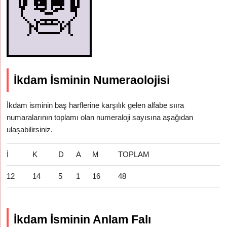
İkdam İsminin Numeraolojisi
İkdam isminin baş harflerine karşılık gelen alfabe sııra
numaralarının toplamı olan numeraloji sayısına aşağıdan
ulaşabilirsiniz.
İ
K
D
A
M
TOPLAM
12
14
5
1
16
48
İkdam İsminin Anlam Falı