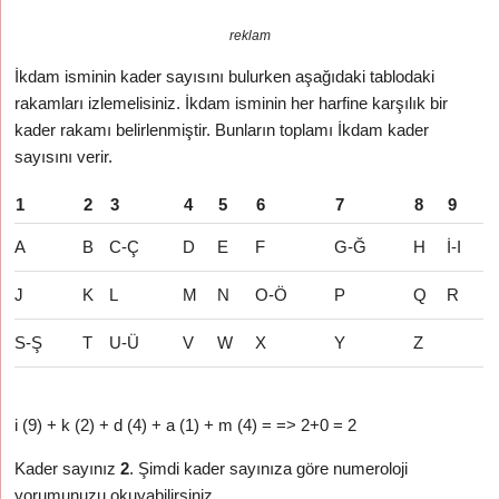
reklam
İkdam isminin kader sayısını bulurken aşağıdaki tablodaki
rakamları izlemelisiniz. İkdam isminin her harfine karşılık bir
kader rakamı belirlenmiştir. Bunların toplamı İkdam kader
sayısını verir.
1
2
3
4
5
6
7
8
9
A
B
C-Ç
D
E
F
G-Ğ
H
İ-I
J
K
L
M
N
O-Ö
P
Q
R
S-Ş
T
U-Ü
V
W
X
Y
Z
i (9) + k (2) + d (4) + a (1) + m (4) = => 2+0 = 2
Kader sayınız
2
. Şimdi kader sayınıza göre numeroloji
yorumunuzu okuyabilirsiniz.