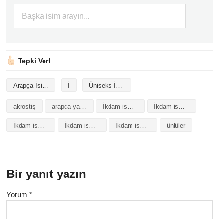
Tepki Ver!
Arapça İsimler
İ
Üniseks İsimler
akrostiş
arapça yazılışı
İkdam isminin analizi
İkdam isminin anlamı
İkdam isminin baş harfleriyle şiir
İkdam isminin kökeni
İkdam isminin numerolojisi
ünlüler
Bir yanıt yazın
Yorum
*