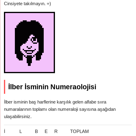
Cinsiyete takılmayın. =)
İlber İsminin Numeraolojisi
İlber isminin baş harflerine karşılık gelen alfabe sııra
numaralarının toplamı olan numeraloji sayısına aşağıdan
ulaşabilirsiniz.
İ
L
B
E
R
TOPLAM