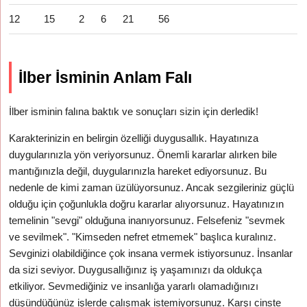
12
15
2
6
21
56
İlber İsminin Anlam Falı
İlber isminin falına baktık ve sonuçları sizin için derledik!
Karakterinizin en belirgin özelliği duygusallık. Hayatınıza
duygularınızla yön veriyorsunuz. Önemli kararlar alırken bile
mantığınızla değil, duygularınızla hareket ediyorsunuz. Bu
nedenle de kimi zaman üzülüyorsunuz. Ancak sezgileriniz güçlü
olduğu için çoğunlukla doğru kararlar alıyorsunuz. Hayatınızın
temelinin "sevgi" olduğuna inanıyorsunuz. Felsefeniz "sevmek
ve sevilmek". "Kimseden nefret etmemek" başlıca kuralınız.
Sevginizi olabildiğince çok insana vermek istiyorsunuz. İnsanlar
da sizi seviyor. Duygusallığınız iş yaşamınızı da oldukça
etkiliyor. Sevmediğiniz ve insanlığa yararlı olamadığınızı
düşündüğünüz işlerde çalışmak istemiyorsunuz. Karşı cinste