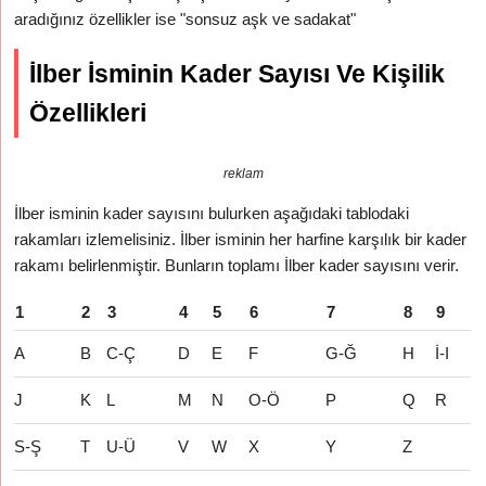
aradığınız özellikler ise "sonsuz aşk ve sadakat"
İlber İsminin Kader Sayısı Ve Kişilik
Özellikleri
reklam
İlber isminin kader sayısını bulurken aşağıdaki tablodaki
rakamları izlemelisiniz. İlber isminin her harfine karşılık bir kader
rakamı belirlenmiştir. Bunların toplamı İlber kader sayısını verir.
1
2
3
4
5
6
7
8
9
A
B
C-Ç
D
E
F
G-Ğ
H
İ-I
J
K
L
M
N
O-Ö
P
Q
R
S-Ş
T
U-Ü
V
W
X
Y
Z