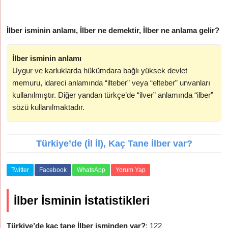
İlber isminin anlamı, İlber ne demektir, İlber ne anlama gelir?
İlber isminin anlamı
Uygur ve karluklarda hükümdara bağlı yüksek devlet
memuru, idareci anlamında “ilteber” veya “elteber” unvanları
kullanılmıştır. Diğer yandan türkçe’de “ilver” anlamında “ilber”
sözü kullanılmaktadır.
Türkiye’de (İl İl), Kaç Tane İlber var?
Twitter
Facebook
WhatsApp
Yorum Yap
İlber İsminin İstatistikleri
Türkiye’de kaç tane İlber isminden var?
: 122