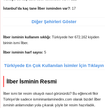
İstanbul’da kaç tane İlber isminden var?
: 17
Diğer Şehirleri Göster
İlber isminin kullanım sıklığı
: Türkiyede her 672.162 kişiden
birinin ismi İlber.
İlber isminin harf sayısı
: 5
Türkiyede En Çok Kullanılan İsimler İçin Tıklayın
İlber İsminin Resmi
İlber ismi bir resim olsaydı nasıl görünürdü? Bu eğlenceli fikir
Türkiye’de sadece ismininanlaminedirx.com olarak bizde!
İlber
isminin anlamından
yola çıkarak şöyle bir resim hazırladık.