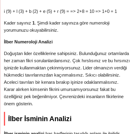
i (9) + l (3) + b (2) + e (5) + r (9) = => 2+8 = 10 => 1+0 = 1
Kader sayınız
1
. Şimdi kader sayınıza göre numeroloji
yorumunuzu okuyabilirsiniz.
İlber Numeroloji Analizi
Doğuştan lider özelliklerine sahipsiniz. Bulunduğunuz ortamlarda
her zaman fikri sorulanlardansınız. Çok hırslısınız ve bu hırsınızı
işinizde kullanmaktan çekinmiyorsunuz. Lider olmanızın verdiği
hükmedici tavırlarınızdan kaçınmalısınız. Sıkıcı olabilirsiniz.
Aceleci tavrıları bir kenara bırakıp işinize odaklanmalısınız.
Karar alırken kimsenin fikrini umursamıyorsunuz fakat bu
özelliğiniz pek beğenilmiyor. Çevrenizdeki insanların fikirlerine
önem gösterin.
İlber İsminin Analizi
İlber isminin analizi
baş harflerinin taşıdığı anlam ile ilgilidir.