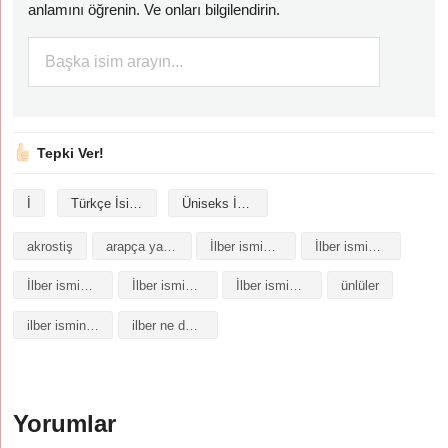
anlamını öğrenin. Ve onları bilgilendirin.
Tepki Ver!
İ
Türkçe İsimler
Üniseks İsimler
akrostiş
arapça yazılışı
İlber isminin analizi
İlber isminin anlamı
İlber isminin baş harfleriyle şiir
İlber isminin kökeni
İlber isminin numerolojisi
ünlüler
ilber isminin anlamı
ilber ne demek
Yorumlar