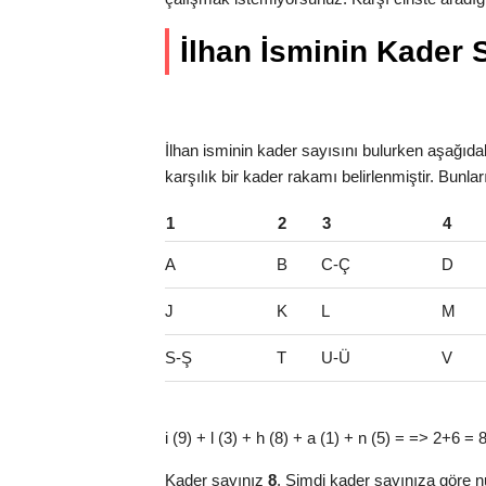
İlhan İsminin Kader Sa
İlhan isminin kader sayısını bulurken aşağıdaki
karşılık bir kader rakamı belirlenmiştir. Bunlar
1
2
3
4
A
B
C-Ç
D
J
K
L
M
S-Ş
T
U-Ü
V
i (9) + l (3) + h (8) + a (1) + n (5) = => 2+6 = 
Kader sayınız
8
. Şimdi kader sayınıza göre n