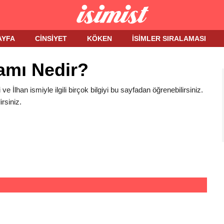
AYFA
CINSIYET
KÖKEN
İSIMLER SIRALAMASI
lamı Nedir?
i ve İlhan ismiyle ilgili birçok bilgiyi bu sayfadan öğrenebilirsiniz.
rsiniz.