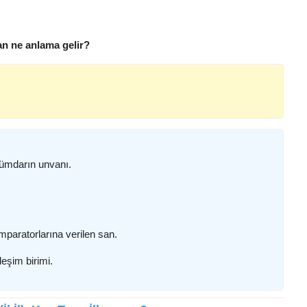
han ne anlama gelir?
kümdarın unvanı.
paratorlarına verilen san.
leşim birimi.