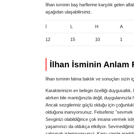
İlhan isminin baş harflerine karşılık gelen alf
aşağıdan ulaşabilirsiniz.
İ
L
H
A
12
15
10
1
İlhan İsminin Anlam 
İlhan isminin falına baktık ve sonuçları sizin iç
Karakterinizin en belirgin özelliği duygusallı
alırken bile mantığınızla değil, duygularınız
Ancak sezgileriniz güçlü olduğu için çoğunlukl
olduğuna inanıyorsunuz. Felsefeniz "sevmek 
Sevginizi olabildiğince çok insana vermek isti
yaşamınızı da oldukça etkiliyor. Sevmediğiniz
çalışmak istemiyorsunuz. Karşı cinste aradığı