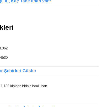
İl İl), Kaç Tane İlhan var?
kleri
8.962
14530
r Şehirleri Göster
1.189 kişiden birinin ismi İlhan.