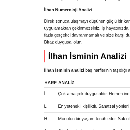
İlhan Numeroloji Analizi
Direk sonuca ulaşmayı düşünen güçlü bir karak
uygulamaktan çekinmezsiniz. İş hayatınızda,
fazla gerçekci davranmamalı ve size karşı dura
Biraz duygusal olun.
İlhan İsminin Analizi
İlhan isminin analizi
baş harflerinin taşıdığı an
HARF
ANALIZ
İ
Çok ama çok duygusaldır. Hemen incinir
L
En yetenekli kişiliktir. Sanatsal yönle
H
Monoton bir yaşam tercih eder. Sakinlik 