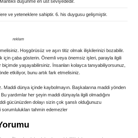
. Mantıklı düşünme en üst seviyededir.
lere ve yeteneklere sahiptir. 6. his duygusu gelişmiştir.
reklam
lisiniz. Hoşgörüsüz ve aşırı titiz olmak ilişkilerinizi bozabilir.
in çaba gösterin. Önemli veya önemsiz işleri, parayla ilgili
ir biçimde yaşayabilirsiniz. İnsanları kolayca tanıyabiliyorsunuz,
önde etkiliyor, bunu artık fark etmelisiniz.
uz. Maddi dünya içinde kaybolmayın. Başkalarına maddi yönden
Bu yardımlar her şeyin maddi dünyayla ilgili olmadığını
di gücünüzden dolayı sizin çok şanslı olduğunuzu
aki sorumlulukları tahmin edemezler
 Yorumu