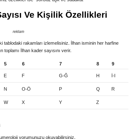
yısı Ve Kişilik Özellikleri
reklam
 tablodaki rakamları izlemelisiniz. İlhan isminin her harfine
ın toplamı İlhan kader sayısını verir.
5
6
7
8
9
E
F
G-Ğ
H
İ-I
N
O-Ö
P
Q
R
W
X
Y
Z
8
umeroloji yorumunuzu okuyabilirsiniz.