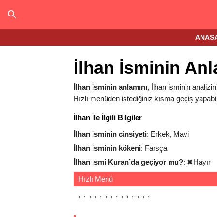
ANAS
İlhan İsminin An
İlhan isminin anlamını
, İlhan isminin analizin
Hızlı menüden istediğiniz kısma geçiş yapabili
İlhan İle İlgili Bilgiler
İlhan isminin cinsiyeti
: Erkek, Mavi
İlhan isminin kökeni
: Farsça
İlhan ismi Kuran’da geçiyor mu?
:
✖
Hayır
Hızlı Menü