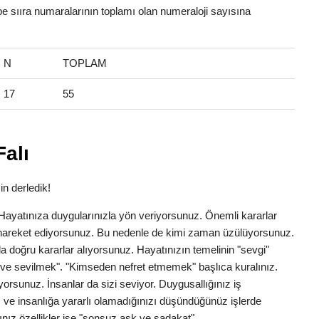
abe sııra numaralarının toplamı olan numeraloji sayısına
N
TOPLAM
17
55
Falı
in derledik!
k. Hayatınıza duygularınızla yön veriyorsunuz. Önemli kararlar
la hareket ediyorsunuz. Bu nedenle de kimi zaman üzülüyorsunuz.
a doğru kararlar alıyorsunuz. Hayatınızın temelinin "sevgi"
ve sevilmek". "Kimseden nefret etmemek" başlıca kuralınız.
yorsunuz. İnsanlar da sizi seviyor. Duygusallığınız iş
 ve insanlığa yararlı olamadığınızı düşündüğünüz işlerde
nız özellikler ise "sonsuz aşk ve sadakat"