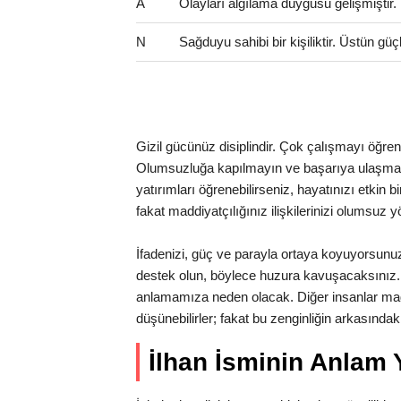
A
Olayları algılama duygusu gelişmiştir
N
Sağduyu sahibi bir kişiliktir. Üstün güç
Gizil gücünüz disiplindir. Çok çalışmayı öğrenme
Olumsuzluğa kapılmayın ve başarıya ulaşmak iç
yatırımları öğrenebilirseniz, hayatınızı etkin b
fakat maddiyatçılığınız ilişkilerinizi olumsuz y
İfadenizi, güç ve parayla ortaya koyuyorsun
destek olun, böylece huzura kavuşacaksınız. 
anlamamıza neden olacak. Diğer insanlar mad
düşünebilirler; fakat bu zenginliğin arkasınd
İlhan İsminin Anlam