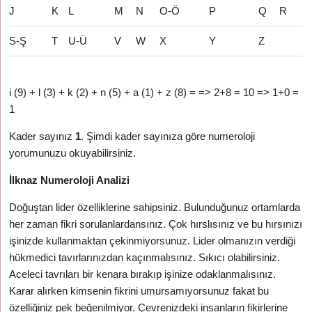
J
K
L
M
N
O-Ö
P
Q
R
S-Ş
T
U-Ü
V
W
X
Y
Z
i (9) + l (3) + k (2) + n (5) + a (1) + z (8) = => 2+8 = 10 => 1+0 =
1
Kader sayınız
1
. Şimdi kader sayınıza göre numeroloji
yorumunuzu okuyabilirsiniz.
İlknaz Numeroloji Analizi
Doğuştan lider özelliklerine sahipsiniz. Bulunduğunuz ortamlarda
her zaman fikri sorulanlardansınız. Çok hırslısınız ve bu hırsınızı
işinizde kullanmaktan çekinmiyorsunuz. Lider olmanızın verdiği
hükmedici tavırlarınızdan kaçınmalısınız. Sıkıcı olabilirsiniz.
Aceleci tavrıları bir kenara bırakıp işinize odaklanmalısınız.
Karar alırken kimsenin fikrini umursamıyorsunuz fakat bu
özelliğiniz pek beğenilmiyor. Çevrenizdeki insanların fikirlerine