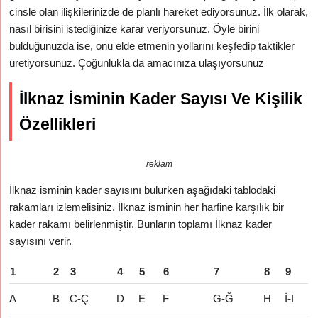
cinsle olan ilişkilerinizde de planlı hareket ediyorsunuz. İlk olarak,
nasıl birisini istediğinize karar veriyorsunuz. Öyle birini
bulduğunuzda ise, onu elde etmenin yollarını keşfedip taktikler
üretiyorsunuz. Çoğunlukla da amacınıza ulaşıyorsunuz
İlknaz İsminin Kader Sayısı Ve Kişilik
Özellikleri
reklam
İlknaz isminin kader sayısını bulurken aşağıdaki tablodaki
rakamları izlemelisiniz. İlknaz isminin her harfine karşılık bir
kader rakamı belirlenmiştir. Bunların toplamı İlknaz kader
sayısını verir.
1
2
3
4
5
6
7
8
9
A
B
C-Ç
D
E
F
G-Ğ
H
İ-I