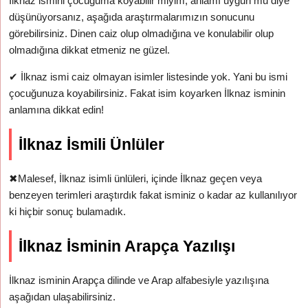
İlknaz ismini çocuğuma koyabilir miyim, anlamı uygun mu diye
düşünüyorsanız, aşağıda araştırmalarımızın sonucunu
görebilirsiniz. Dinen caiz olup olmadığına ve konulabilir olup
olmadığına dikkat etmeniz ne güzel.
✔
İlknaz ismi caiz olmayan isimler listesinde yok. Yani bu ismi
çocuğunuza koyabilirsiniz. Fakat isim koyarken İlknaz isminin
anlamına dikkat edin!
İlknaz İsmili Ünlüler
✖
Malesef, İlknaz isimli ünlüleri, içinde İlknaz geçen veya
benzeyen terimleri araştırdık fakat isminiz o kadar az kullanılıyor
ki hiçbir sonuç bulamadık.
İlknaz İsminin Arapça Yazılışı
İlknaz isminin Arapça dilinde ve Arap alfabesiyle yazılışına
aşağıdan ulaşabilirsiniz.