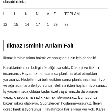
ulaşabilirsiniz.
İ
L
K
N
A
Z
TOPLAM
12
15
14
17
1
29
88
İlknaz İsminin Anlam Falı
İlknaz isminin falına baktık ve sonuçları sizin için derledik!
Karakterinizin en belirgin özelliği plancılık. Düzenli ve titiz bir
insansınız. Hayatınız her alanında planlı hareket etmekten
yanasınız. Hedeflerinizi belirledikten sonra planlarınızı hazırlıyor
ve ağır adımlarla ilerliyorsunuz. Belirsizlikten hoşlanmıyorsunuz.
İş yaşamınızda olduğu kadar özel yaşamınızda da program
yapıp, o programa sadık kalmak istiyorsunuz. Bu huyunuz
bazen sıkıcı olabiliyor. Süprizlerden hoşlanmıyorsunuz. İleriyi
görebilmek istiyorsunuz. Hayatınızda karışıklığa yer yok. Karşı