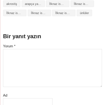
akrostiş
arapça yazılışı
İlknaz isminin analizi
İlknaz isminin anlamı
İlknaz isminin baş harfleriyle şiir
İlknaz isminin kökeni
İlknaz isminin numerolojisi
ünlüler
Bir yanıt yazın
Yorum
*
Ad