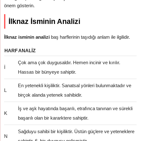
önem gösterin.
İlknaz İsminin Analizi
İlknaz isminin analizi
baş harflerinin taşıdığı anlam ile ilgilidir.
HARF
ANALIZ
Çok ama çok duygusaldır. Hemen incinir ve kırılır.
İ
Hassas bir bünyeye sahiptir.
En yetenekli kişiliktir. Sanatsal yönleri bulunmaktadır ve
L
birçok alanda yetenek sahibidir.
İş ve aşk hayatında başarılı, etrafınca tanınan ve sürekli
K
başarılı olan bir kararktere sahiptir.
Sağduyu sahibi bir kişiliktir. Üstün güçlere ve yeteneklere
N
sahiptir. 6. his duygusu gelişmiştir.