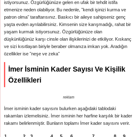
istiyorsunuz. Özgürlüğünüze gelen en ufak bir tehdit istifa
etmenize neden olabiliyor. Bu nedenle, "kendi işinizi kurma ve
patron olma" taraftarısınız. Baskıcı bir aileye sahipseniz genç
yaşta evden ayrılabilirsiniz. Kimsenin size karışmadığı, rahat bir
yaşam kurmak istiyorsunuz. Özgürlüğünüze olan
düşkünlüğünüz karşı cinsle olan ilişkilerinizi de etkiliyor. Kıskanç
ve sizi kısıtlayan biriyle beraber olmanıza imkan yok. Aradığın
özellikler ise "neşe ve zeka"
İmer İsminin Kader Sayısı Ve Kişilik
Özellikleri
reklam
İmer isminin kader sayısını bulurken aşağıdaki tablodaki
rakamları izlemelisiniz. İmer isminin her harfine karşılık bir kader
rakamı belirlenmiştir. Bunların toplamı İmer kader sayısını verir.
1
2
3
4
5
6
7
8
9