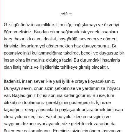
reklam
Gizil gücünüz insancıllıktır. Ilımlılığı, bağışlamayı ve özveriyi
öğrenmelisiniz. Bundan çıkar sağlamak isteyecek insanlara
karşı hazırlıklı olun. İdealist, hoşgörülü, sevecen ve cömert
birisiniz. İnsanlara yol göstermekten haz duyuyorsunuz. Bu
potansiyelinizi kullanmadığınız takdirde, bencil ve duygusuz bir
insan olma ihtimaliniz oldukça fazla! Bu durumdaki insanlarla
olan iletişiminiz ve ilişkileriniz tehlikeye girmiş olacaktır.
İfadenizi, insan severlikle yani iyilikle ortaya koyacaksınız.
Dünyayı sevin, onun sizin şefkatinize ve yardımınıza ihtiyacı
var. Başladığınız bir işi sonuna kadar götürün. Bu ise, tüm
dikkatinizi toplamanız gerektiğinin göstergesidir. İçinizde
taşıdığınız sevgiyi insanlarla paylaşarak onlara örnek bir insan
olma yolunu seçtiniz. Fakat bu yolu izlerken sevginin ve
saygının dozunu ayarlayarak, size gelebilecek zararları da
önlemeye çalışmalısınız. Enerjinizi sizin için önem taşıyan ve