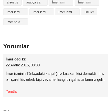
akrostiş
arapça yazılışı
İmer isminin analizi
İmer isminin anlamı
İmer isminin baş harfleriyle şiir
İmer isminin kökeni
İmer isminin numerolojisi
ünlüler
imer ne demek
Yorumlar
İmer
dedi ki:
22 Aralık 2015, 08:30
İmer isminin Türkçedeki karşılığı iz bırakan kişi demektir. İm:
iz, işaret Er: erkek kişi veya herhangi bir şahıs anlamına gelir.
Yanıtla