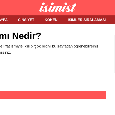
AYFA
CINSIYET
KÖKEN
İSIMLER SIRALAMASI
amı Nedir?
ve İrfat ismiyle ilgili birçok bilgiyi bu sayfadan öğrenebilirsiniz.
rsiniz.