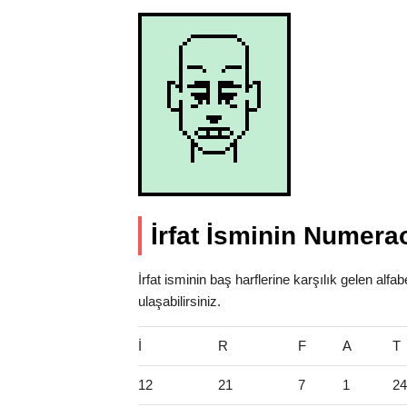
İrfat İsminin Numerao
İrfat isminin baş harflerine karşılık gelen al
ulaşabilirsiniz.
İ
R
F
A
T
12
21
7
1
24