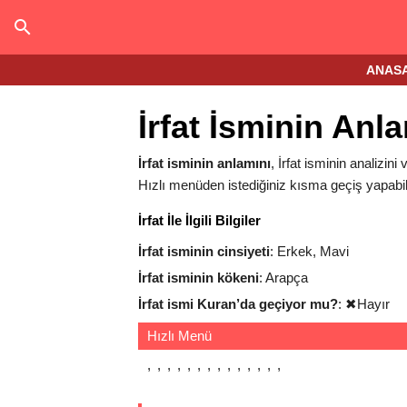
ANAS
İrfat İsminin Anl
İrfat isminin anlamını
, İrfat isminin analizini 
Hızlı menüden istediğiniz kısma geçiş yapabili
İrfat İle İlgili Bilgiler
İrfat isminin cinsiyeti
: Erkek, Mavi
İrfat isminin kökeni
: Arapça
İrfat ismi Kuran’da geçiyor mu?
:
✖
Hayır
Hızlı Menü