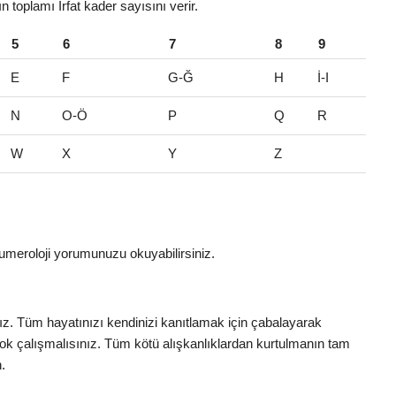
ın toplamı İrfat kader sayısını verir.
5
6
7
8
9
E
F
G-Ğ
H
İ-I
N
O-Ö
P
Q
R
W
X
Y
Z
umeroloji yorumunuzu okuyabilirsiniz.
nız. Tüm hayatınızı kendinizi kanıtlamak için çabalayarak
e çok çalışmalısınız. Tüm kötü alışkanlıklardan kurtulmanın tam
.