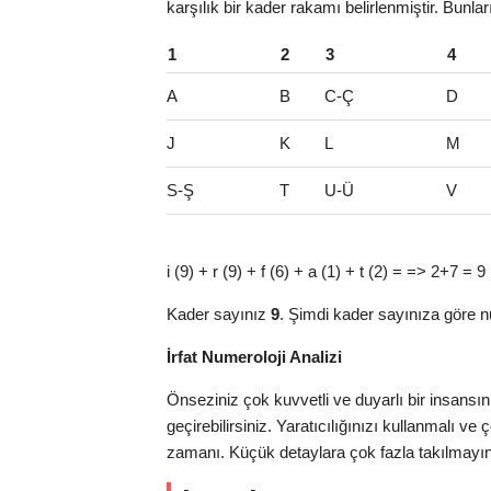
karşılık bir kader rakamı belirlenmiştir. Bunlar
1
2
3
4
A
B
C-Ç
D
J
K
L
M
S-Ş
T
U-Ü
V
i (9) + r (9) + f (6) + a (1) + t (2) = => 2+7 = 9
Kader sayınız
9
. Şimdi kader sayınıza göre n
İrfat Numeroloji Analizi
Önseziniz çok kuvvetli ve duyarlı bir insansı
geçirebilirsiniz. Yaratıcılığınızı kullanmalı v
zamanı. Küçük detaylara çok fazla takılmayın