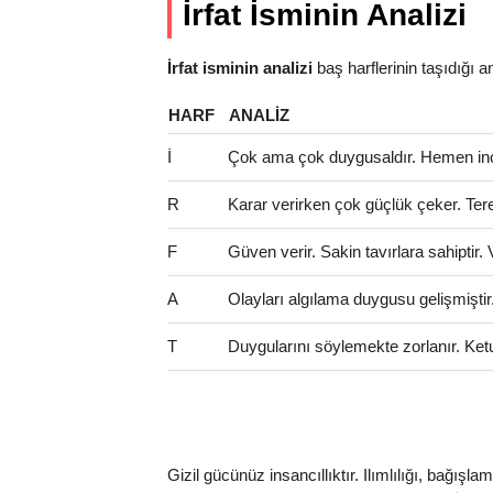
İrfat İsminin Analizi
İrfat isminin analizi
baş harflerinin taşıdığı anl
HARF
ANALIZ
İ
Çok ama çok duygusaldır. Hemen incini
R
Karar verirken çok güçlük çeker. Tere
F
Güven verir. Sakin tavırlara sahiptir.
A
Olayları algılama duygusu gelişmişti
T
Duygularını söylemekte zorlanır. Ketu
Gizil gücünüz insancıllıktır. Ilımlılığı, bağı