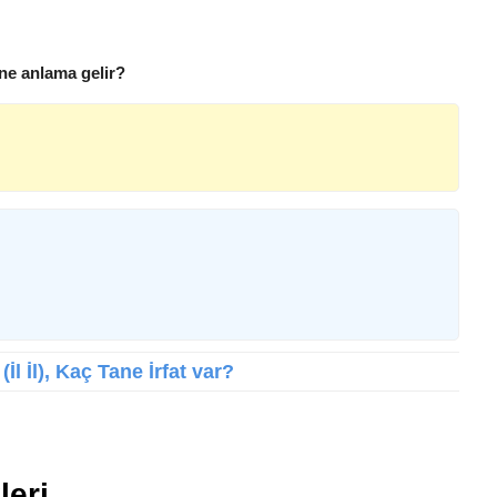
t ne anlama gelir?
(İl İl), Kaç Tane İrfat var?
leri