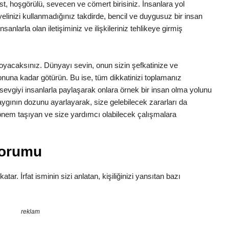
list, hoşgörülü, sevecen ve cömert birisiniz. İnsanlara yol
inizi kullanmadığınız takdirde, bencil ve duygusuz bir insan
anlarla olan iletişiminiz ve ilişkileriniz tehlikeye girmiş
a koyacaksınız. Dünyayı sevin, onun sizin şefkatinize ve
 sonuna kadar götürün. Bu ise, tüm dikkatinizi toplamanız
z sevgiyi insanlarla paylaşarak onlara örnek bir insan olma yolunu
aygının dozunu ayarlayarak, size gelebilecek zararları da
n önem taşıyan ve size yardımcı olabilecek çalışmalara
Yorumu
atar. İrfat isminin sizi anlatan, kişiliğinizi yansıtan bazı
reklam