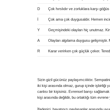
D
Çok hırslıdır ve zorluklara karşı göğüs
İ
Çok ama çok duygusaldır. Hemen incinir
Y
Geçmişindeki olayları hiç unutmaz. Kinci 
A
Olayları algılama duygusu gelişmiştir.
R
Karar verirken çok güçlük çeker. Teredd
Sizin gizil gücünüz paylaşımcılıktır. Sempatin
iki kişi arasında olmaz, gurup içinde işbirliği
canlısı bir kişisiniz. Evrensel barışı sağlama
kişi arasında değildir, bu ortaklığı tüm evrene
İfadenizi, hayatınızı paylaşanlar arasında u