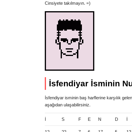
Cinsiyete takılmayın. =)
İsfendiyar İsminin N
İsfendiyar isminin baş harflerine karşılık gel
aşağıdan ulaşabilirsiniz.
İ
S
F
E
N
D
İ
12
22
7
6
17
5
12