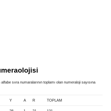
umeraolojisi
en alfabe sııra numaralarının toplamı olan numeraloji sayısına
Y
A
R
TOPLAM
28
1
21
131