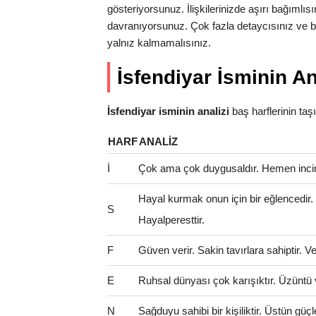
gösteriyorsunuz. İlişkilerinizde aşırı bağımlıs
davranıyorsunuz. Çok fazla detaycısınız ve bu
yalnız kalmamalısınız.
İsfendiyar İsminin An
İsfendiyar isminin analizi
baş harflerinin taşıd
HARF
ANALIZ
İ
Çok ama çok duygusaldır. Hemen incinir
Hayal kurmak onun için bir eğlencedir
S
Hayalperesttir.
F
Güven verir. Sakin tavırlara sahiptir. V
E
Ruhsal dünyası çok karışıktır. Üzüntü 
N
Sağduyu sahibi bir kişiliktir. Üstün güçl