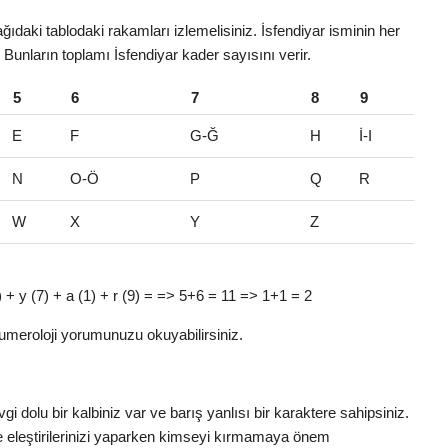
ğıdaki tablodaki rakamları izlemelisiniz. İsfendiyar isminin her
. Bunların toplamı İsfendiyar kader sayısını verir.
5
6
7
8
9
E
F
G-Ğ
H
İ-I
N
O-Ö
P
Q
R
W
X
Y
Z
 (9) + y (7) + a (1) + r (9) = => 5+6 = 11 => 1+1 = 2
umeroloji yorumunuzu okuyabilirsiniz.
gi dolu bir kalbiniz var ve barış yanlısı bir karaktere sahipsiniz.
e eleştirilerinizi yaparken kimseyi kırmamaya önem