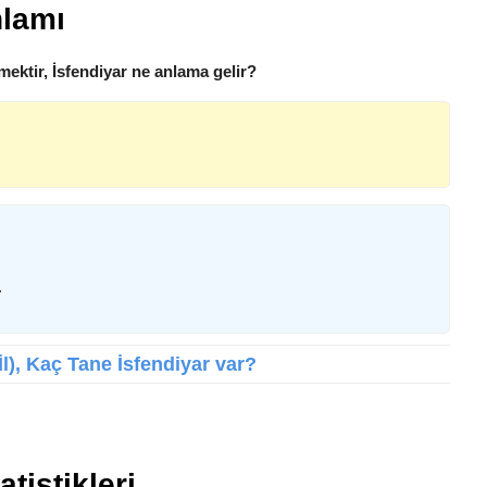
nlamı
mektir, İsfendiyar ne anlama gelir?
.
 İl), Kaç Tane İsfendiyar var?
atistikleri