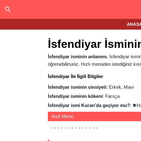
ANAS
İsfendiyar İsmin
İsfendiyar isminin anlamını
, İsfendiyar ismin
öğrenebilirsiniz. Hızlı menüden istediğiniz kıs
İsfendiyar İle İlgili Bilgiler
İsfendiyar isminin cinsiyeti
: Erkek, Mavi
İsfendiyar isminin kökeni
: Farsça
İsfendiyar ismi Kuran’da geçiyor mu?
:
✖
H
Hızlı Menü