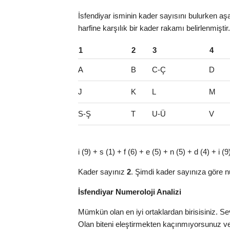
İsfendiyar isminin kader sayısını bulurken aşa
harfine karşılık bir kader rakamı belirlenmiştir
1
2
3
4
A
B
C-Ç
D
J
K
L
M
S-Ş
T
U-Ü
V
i (9) + s (1) + f (6) + e (5) + n (5) + d (4) + i
Kader sayınız
2
. Şimdi kader sayınıza göre n
İsfendiyar Numeroloji Analizi
Mümkün olan en iyi ortaklardan birisisiniz. Sev
Olan biteni eleştirmekten kaçınmıyorsunuz v