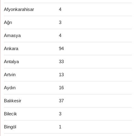
Afyonkarahisar
4
Ağrı
3
Amasya
4
Ankara
94
Antalya
33
Artvin
13
Aydın
16
Balıkesir
37
Bilecik
3
Bingöl
1