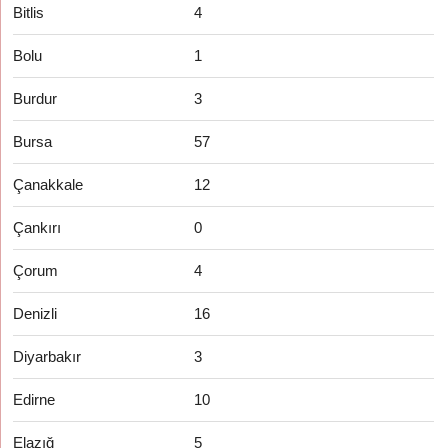
Bitlis
4
Bolu
1
Burdur
3
Bursa
57
Çanakkale
12
Çankırı
0
Çorum
4
Denizli
16
Diyarbakır
3
Edirne
10
Elazığ
5