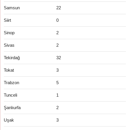
Samsun
22
Siirt
0
Sinop
2
Sivas
2
Tekirdağ
32
Tokat
3
Trabzon
5
Tunceli
1
Şanlıurfa
2
Uşak
3