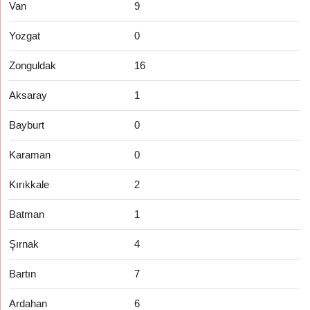
Van
9
Yozgat
0
Zonguldak
16
Aksaray
1
Bayburt
0
Karaman
0
Kırıkkale
2
Batman
1
Şırnak
4
Bartın
7
Ardahan
6