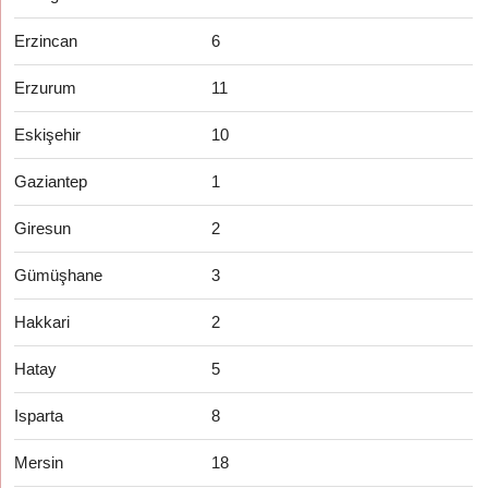
Erzincan
6
Erzurum
11
Eskişehir
10
Gaziantep
1
Giresun
2
Gümüşhane
3
Hakkari
2
Hatay
5
Isparta
8
Mersin
18