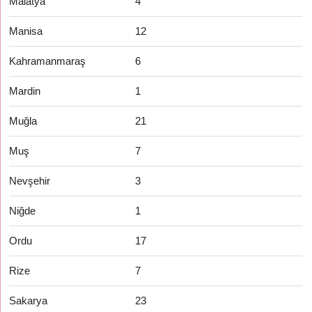
Malatya
4
Manisa
12
Kahramanmaraş
6
Mardin
1
Muğla
21
Muş
7
Nevşehir
3
Niğde
1
Ordu
17
Rize
7
Sakarya
23