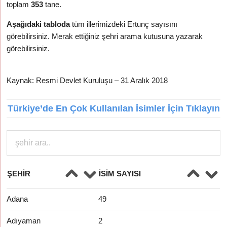
toplam
353
tane.
Aşağıdaki tabloda
tüm illerimizdeki Ertunç sayısını
görebilirsiniz. Merak ettiğiniz şehri arama kutusuna yazarak
görebilirsiniz.
Kaynak: Resmi Devlet Kuruluşu – 31 Aralık 2018
Türkiye’de En Çok Kullanılan İsimler İçin Tıklayın
ŞEHIR
İSIM SAYISI
Adana
49
Adıyaman
2