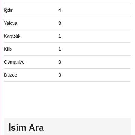
Iğdır
4
Yalova
8
Karabük
1
Kilis
1
Osmaniye
3
Düzce
3
İsim Ara