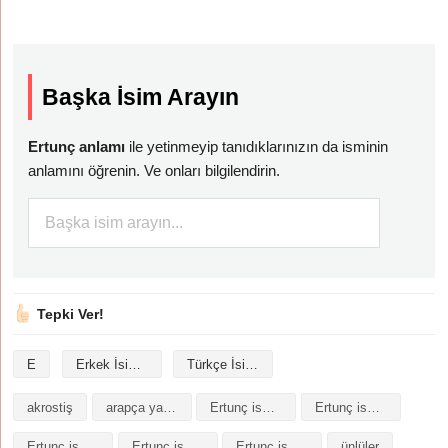
Başka İsim Arayın
Ertunç anlamı
ile yetinmeyip tanıdıklarınızın da isminin
anlamını öğrenin. Ve onları bilgilendirin.
Tepki Ver!
E
Erkek İsimleri
Türkçe İsimler
akrostiş
arapça yazılışı
Ertunç isminin analizi
Ertunç isminin anlamı
Ertunç isminin baş harfleriyle şiir
Ertunç isminin kökeni
Ertunç isminin numerolojisi
ünlüler