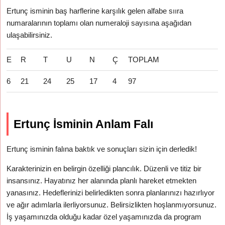
Ertunç isminin baş harflerine karşılık gelen alfabe sııra
numaralarının toplamı olan numeraloji sayısına aşağıdan
ulaşabilirsiniz.
E
R
T
U
N
Ç
TOPLAM
6
21
24
25
17
4
97
Ertunç İsminin Anlam Falı
Ertunç isminin falına baktık ve sonuçları sizin için derledik!
Karakterinizin en belirgin özelliği plancılık. Düzenli ve titiz bir
insansınız. Hayatınız her alanında planlı hareket etmekten
yanasınız. Hedeflerinizi belirledikten sonra planlarınızı hazırlıyor
ve ağır adımlarla ilerliyorsunuz. Belirsizlikten hoşlanmıyorsunuz.
İş yaşamınızda olduğu kadar özel yaşamınızda da program