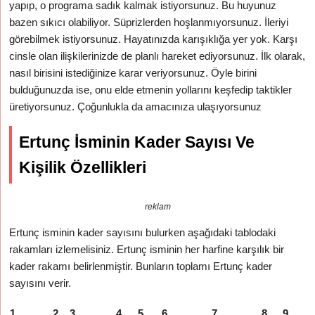
yapıp, o programa sadık kalmak istiyorsunuz. Bu huyunuz
bazen sıkıcı olabiliyor. Süprizlerden hoşlanmıyorsunuz. İleriyi
görebilmek istiyorsunuz. Hayatınızda karışıklığa yer yok. Karşı
cinsle olan ilişkilerinizde de planlı hareket ediyorsunuz. İlk olarak,
nasıl birisini istediğinize karar veriyorsunuz. Öyle birini
bulduğunuzda ise, onu elde etmenin yollarını keşfedip taktikler
üretiyorsunuz. Çoğunlukla da amacınıza ulaşıyorsunuz
Ertunç İsminin Kader Sayısı Ve
Kişilik Özellikleri
reklam
Ertunç isminin kader sayısını bulurken aşağıdaki tablodaki
rakamları izlemelisiniz. Ertunç isminin her harfine karşılık bir
kader rakamı belirlenmiştir. Bunların toplamı Ertunç kader
sayısını verir.
1
2
3
4
5
6
7
8
9