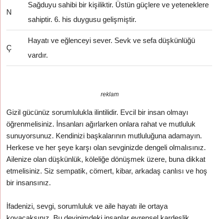
Sağduyu sahibi bir kişiliktir. Üstün güçlere ve yeteneklere
N
sahiptir. 6. his duygusu gelişmiştir.
Hayatı ve eğlenceyi sever. Sevk ve sefa düşkünlüğü
Ç
vardır.
reklam
Gizil gücünüz sorumlulukla ilintilidir. Evcil bir insan olmayı
öğrenmelisiniz. İnsanları ağırlarken onlara rahat ve mutluluk
sunuyorsunuz. Kendinizi başkalarının mutluluğuna adamayın.
Herkese ve her şeye karşı olan sevginizde dengeli olmalısınız.
Ailenize olan düşkünlük, köleliğe dönüşmek üzere, buna dikkat
etmelisiniz. Siz sempatik, cömert, kibar, arkadaş canlısı ve hoş
bir insansınız.
İfadenizi, sevgi, sorumluluk ve aile hayatı ile ortaya
koyacaksınız. Bu devinimdeki insanlar evrensel kardeşlik