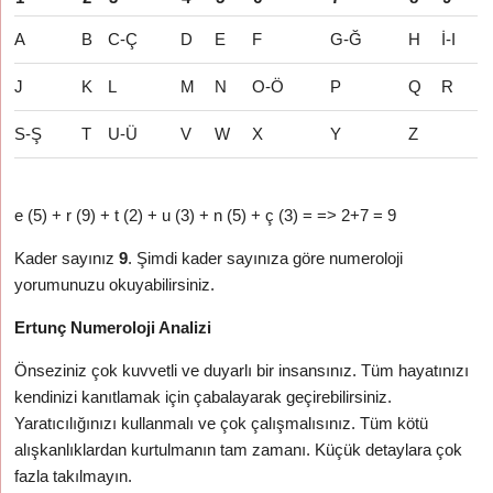
A
B
C-Ç
D
E
F
G-Ğ
H
İ-I
J
K
L
M
N
O-Ö
P
Q
R
S-Ş
T
U-Ü
V
W
X
Y
Z
e (5) + r (9) + t (2) + u (3) + n (5) + ç (3) = => 2+7 = 9
Kader sayınız
9
. Şimdi kader sayınıza göre numeroloji
yorumunuzu okuyabilirsiniz.
Ertunç Numeroloji Analizi
Önseziniz çok kuvvetli ve duyarlı bir insansınız. Tüm hayatınızı
kendinizi kanıtlamak için çabalayarak geçirebilirsiniz.
Yaratıcılığınızı kullanmalı ve çok çalışmalısınız. Tüm kötü
alışkanlıklardan kurtulmanın tam zamanı. Küçük detaylara çok
fazla takılmayın.