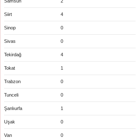
Samsun
2
Siirt
4
Sinop
0
Sivas
0
Tekirdağ
4
Tokat
1
Trabzon
0
Tunceli
0
Şanlıurfa
1
Uşak
0
Van
0