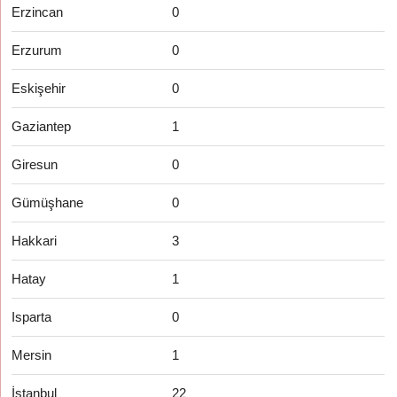
Erzincan
0
Erzurum
0
Eskişehir
0
Gaziantep
1
Giresun
0
Gümüşhane
0
Hakkari
3
Hatay
1
Isparta
0
Mersin
1
İstanbul
22