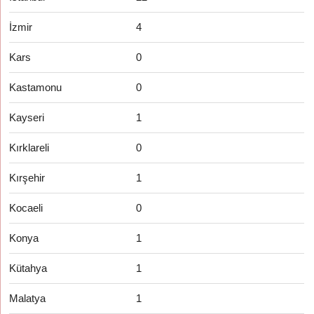
İzmir
4
Kars
0
Kastamonu
0
Kayseri
1
Kırklareli
0
Kırşehir
1
Kocaeli
0
Konya
1
Kütahya
1
Malatya
1