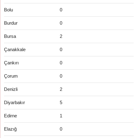
Bolu
0
Burdur
0
Bursa
2
Çanakkale
0
Çankırı
0
Çorum
0
Denizli
2
Diyarbakır
5
Edirne
1
Elazığ
0