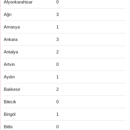
Afyonkarahisar
0
Ağrı
3
Amasya
1
Ankara
3
Antalya
2
Artvin
0
Aydın
1
Balıkesir
2
Bilecik
0
Bingöl
1
Bitlis
0