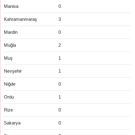
Manisa
0
Kahramanmaraş
3
Mardin
0
Muğla
2
Muş
1
Nevşehir
1
Niğde
0
Ordu
1
Rize
0
Sakarya
0