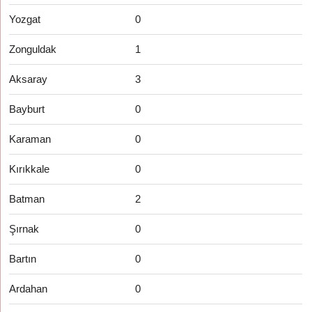
Yozgat
0
Zonguldak
1
Aksaray
3
Bayburt
0
Karaman
0
Kırıkkale
0
Batman
2
Şırnak
0
Bartın
0
Ardahan
0