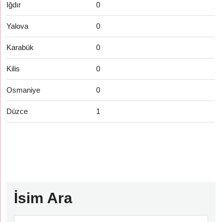
Iğdır
0
Yalova
0
Karabük
0
Kilis
0
Osmaniye
0
Düzce
1
İsim Ara