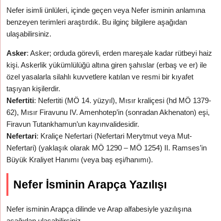
Nefer isimli ünlüleri, içinde geçen veya Nefer isminin anlamına
benzeyen terimleri araştırdık. Bu ilginç bilgilere aşağıdan
ulaşabilirsiniz.
Asker
: Asker; orduda görevli, erden mareşale kadar rütbeyi haiz
kişi. Askerlik yükümlülüğü altına giren şahıslar (erbaş ve er) ile
özel yasalarla silahlı kuvvetlere katılan ve resmi bir kıyafet
taşıyan kişilerdir.
Nefertiti
: Nefertiti (MÖ 14. yüzyıl), Mısır kraliçesi (hd MÖ 1379-
62), Mısır Firavunu IV. Amenhotep’in (sonradan Akhenaton) eşi,
Firavun Tutankhamun’un kayınvalidesidir.
Nefertari
: Kraliçe Nefertari (Nefertari Merytmut veya Mut-
Nefertari) (yaklaşık olarak MÖ 1290 – MÖ 1254) II. Ramses’in
Büyük Kraliyet Hanımı (veya baş eşi/hanımı).
Nefer İsminin Arapça Yazılışı
Nefer isminin Arapça dilinde ve Arap alfabesiyle yazılışına
aşağıdan ulaşabilirsiniz.