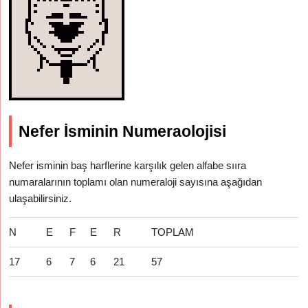
Nefer İsminin Numeraolojisi
Nefer isminin baş harflerine karşılık gelen alfabe sııra
numaralarının toplamı olan numeraloji sayısına aşağıdan
ulaşabilirsiniz.
N
E
F
E
R
TOPLAM
17
6
7
6
21
57