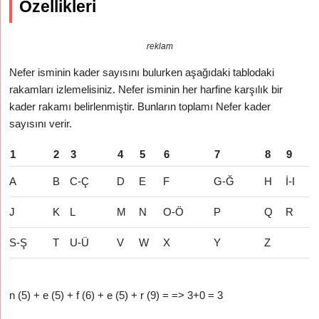
Özellikleri
reklam
Nefer isminin kader sayısını bulurken aşağıdaki tablodaki
rakamları izlemelisiniz. Nefer isminin her harfine karşılık bir
kader rakamı belirlenmiştir. Bunların toplamı Nefer kader
sayısını verir.
1
2
3
4
5
6
7
8
9
A
B
C-Ç
D
E
F
G-Ğ
H
İ-I
J
K
L
M
N
O-Ö
P
Q
R
S-Ş
T
U-Ü
V
W
X
Y
Z
n (5) + e (5) + f (6) + e (5) + r (9) = => 3+0 = 3