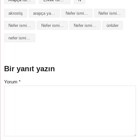
akrostiş
arapça yazılışı
Nefer isminin analizi
Nefer isminin anlamı
Nefer isminin baş harfleriyle şiir
Nefer isminin kökeni
Nefer isminin numerolojisi
ünlüler
nefer isminin anlamı
Bir yanıt yazın
Yorum
*