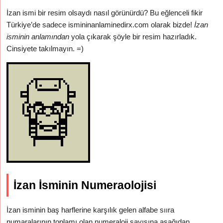
İzan ismi bir resim olsaydı nasıl görünürdü? Bu eğlenceli fikir
Türkiye’de sadece ismininanlaminedirx.com olarak bizde!
İzan
isminin anlamından
yola çıkarak şöyle bir resim hazırladık.
Cinsiyete takılmayın. =)
İzan İsminin Numeraolojisi
İzan isminin baş harflerine karşılık gelen alfabe sııra
numaralarının toplamı olan numeraloji sayısına aşağıdan