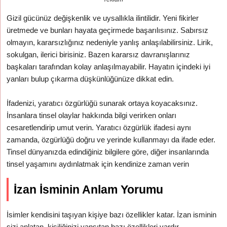
Gizil gücünüz değişkenlik ve uysallıkla ilintilidir. Yeni fikirler
üretmede ve bunları hayata geçirmede başarılısınız. Sabırsız
olmayın, kararsızlığınız nedeniyle yanlış anlaşılabilirsiniz. Lirik,
sokulgan, ilerici birisiniz. Bazen kararsız davranışlarınız
başkaları tarafından kolay anlaşılmayabilir. Hayatın içindeki iyi
yanları bulup çıkarma düşkünlüğünüze dikkat edin.
İfadenizi, yaratıcı özgürlüğü sunarak ortaya koyacaksınız.
İnsanlara tinsel olaylar hakkında bilgi verirken onları
cesaretlendirip umut verin. Yaratıcı özgürlük ifadesi aynı
zamanda, özgürlüğü doğru ve yerinde kullanmayı da ifade eder.
Tinsel dünyanızda edindiğiniz bilgilere göre, diğer insanlarında
tinsel yaşamını aydınlatmak için kendinize zaman verin
İzan İsminin Anlam Yorumu
İsimler kendisini taşıyan kişiye bazı özellikler katar. İzan isminin
sizi anlatan, kişiliğinizi yansıtan bazı özellikleri vardır.