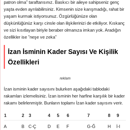
patron olma" taraftarısınız. Baskıcı bir aileye sahipseniz genç
yaşta evden ayrılabilirsiniz. Kimsenin size karışmadığı, rahat bir
yaşam kurmak istiyorsunuz. Özgürlüğünüze olan
düşkünlüğünüz karşı cinsle olan ilişkilerinizi de etkiliyor. Kıskanç
ve sizi kısıtlayan biriyle beraber olmanıza imkan yok. Aradığın
özellikler ise "neşe ve zeka"
İzan İsminin Kader Sayısı Ve Kişilik
Özellikleri
reklam
İzan isminin kader sayısını bulurken aşağıdaki tablodaki
rakamları izlemelisiniz. İzan isminin her harfine karşılık bir kader
rakamı belirlenmiştir. Bunların toplamı İzan kader sayısını verir.
1
2
3
4
5
6
7
8
9
A
B
C-Ç
D
E
F
G-Ğ
H
İ-I