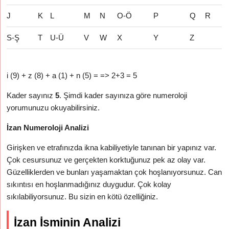
J
K
L
M
N
O-Ö
P
Q
R
S-Ş
T
U-Ü
V
W
X
Y
Z
i (9) + z (8) + a (1) + n (5) = => 2+3 = 5
Kader sayınız
5
. Şimdi kader sayınıza göre numeroloji
yorumunuzu okuyabilirsiniz.
İzan Numeroloji Analizi
Girişken ve etrafınızda ikna kabiliyetiyle tanınan bir yapınız var.
Çok cesursunuz ve gerçekten korktuğunuz pek az olay var.
Güzelliklerden ve bunları yaşamaktan çok hoşlanıyorsunuz. Can
sıkıntısı en hoşlanmadığınız duygudur. Çok kolay
sıkılabiliyorsunuz. Bu sizin en kötü özelliğiniz.
İzan İsminin Analizi