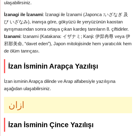
ulaşabilirsiniz.
İzanagi ile İzanami
: İzanagi ile İzanami (Japonca :いざなぎ 及
び いざなみ), inanışa göre, gökyüzü ile yeryüzünün kaostan
ayrışmasından sonra ortaya çıkan kardeş tanrıların 8. çiftidirler.
Izanami
: Izanami (Katakana: イザナミ; Kanji: 伊弉冉尊 veya 伊
邪那美命, “davet eden”), Japon mitolojisinde hem yaratıcılık hem
de ölüm tanrıçası.
İzan İsminin Arapça Yazılışı
İzan isminin Arapça dilinde ve Arap alfabesiyle yazılışına
aşağıdan ulaşabilirsiniz.
ازان
İzan İsminin Çince Yazılışı