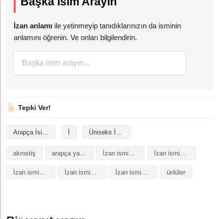
Başka İsim Arayın
İzan anlamı
ile yetinmeyip tanıdıklarınızın da isminin
anlamını öğrenin. Ve onları bilgilendirin.
Tepki Ver!
Arapça İsimler
İ
Üniseks İsimler
akrostiş
arapça yazılışı
İzan isminin analizi
İzan isminin anlamı
İzan isminin baş harfleriyle şiir
İzan isminin kökeni
İzan isminin numerolojisi
ünlüler