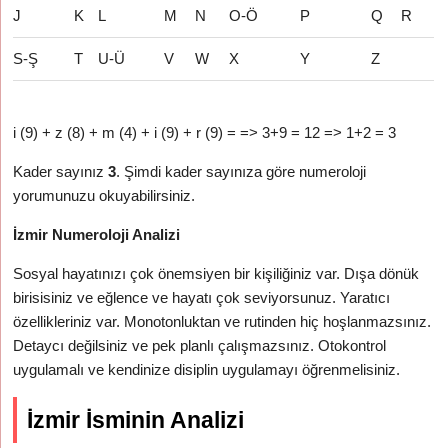
J
K
L
M
N
O-Ö
P
Q
R
S-Ş
T
U-Ü
V
W
X
Y
Z
i (9) + z (8) + m (4) + i (9) + r (9) = => 3+9 = 12 => 1+2 = 3
Kader sayınız
3
. Şimdi kader sayınıza göre numeroloji
yorumunuzu okuyabilirsiniz.
İzmir Numeroloji Analizi
Sosyal hayatınızı çok önemsiyen bir kişiliğiniz var. Dışa dönük
birisisiniz ve eğlence ve hayatı çok seviyorsunuz. Yaratıcı
özellikleriniz var. Monotonluktan ve rutinden hiç hoşlanmazsınız.
Detaycı değilsiniz ve pek planlı çalışmazsınız. Otokontrol
uygulamalı ve kendinize disiplin uygulamayı öğrenmelisiniz.
İzmir İsminin Analizi