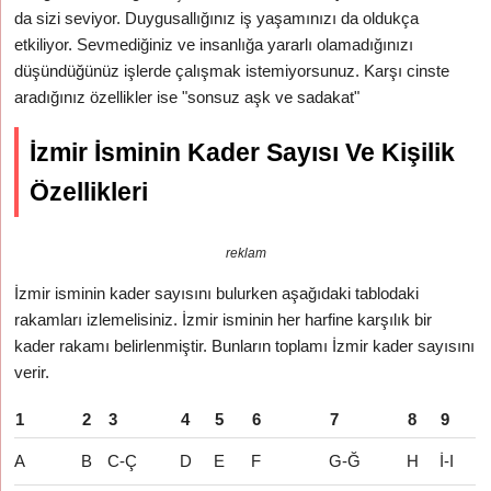
da sizi seviyor. Duygusallığınız iş yaşamınızı da oldukça
etkiliyor. Sevmediğiniz ve insanlığa yararlı olamadığınızı
düşündüğünüz işlerde çalışmak istemiyorsunuz. Karşı cinste
aradığınız özellikler ise "sonsuz aşk ve sadakat"
İzmir İsminin Kader Sayısı Ve Kişilik
Özellikleri
reklam
İzmir isminin kader sayısını bulurken aşağıdaki tablodaki
rakamları izlemelisiniz. İzmir isminin her harfine karşılık bir
kader rakamı belirlenmiştir. Bunların toplamı İzmir kader sayısını
verir.
1
2
3
4
5
6
7
8
9
A
B
C-Ç
D
E
F
G-Ğ
H
İ-I