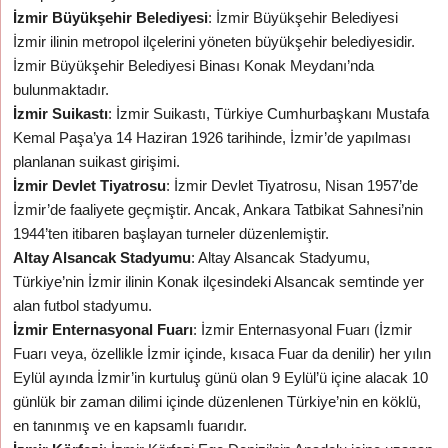
İzmir Büyükşehir Belediyesi
: İzmir Büyükşehir Belediyesi
İzmir ilinin metropol ilçelerini yöneten büyükşehir belediyesidir.
İzmir Büyükşehir Belediyesi Binası Konak Meydanı’nda
bulunmaktadır.
İzmir Suikastı
: İzmir Suikastı, Türkiye Cumhurbaşkanı Mustafa
Kemal Paşa’ya 14 Haziran 1926 tarihinde, İzmir’de yapılması
planlanan suikast girişimi.
İzmir Devlet Tiyatrosu
: İzmir Devlet Tiyatrosu, Nisan 1957’de
İzmir’de faaliyete geçmiştir. Ancak, Ankara Tatbikat Sahnesi’nin
1944’ten itibaren başlayan turneler düzenlemiştir.
Altay Alsancak Stadyumu
: Altay Alsancak Stadyumu,
Türkiye’nin İzmir ilinin Konak ilçesindeki Alsancak semtinde yer
alan futbol stadyumu.
İzmir Enternasyonal Fuarı
: İzmir Enternasyonal Fuarı (İzmir
Fuarı veya, özellikle İzmir içinde, kısaca Fuar da denilir) her yılın
Eylül ayında İzmir’in kurtuluş günü olan 9 Eylül’ü içine alacak 10
günlük bir zaman dilimi içinde düzenlenen Türkiye’nin en köklü,
en tanınmış ve en kapsamlı fuarıdır.