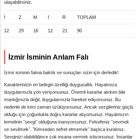
ulaşabilirsiniz.
İ
Z
M
İ
R
TOPLAM
12
29
16
12
21
90
İzmir İsminin Anlam Falı
İzmir isminin falına baktık ve sonuçları sizin için derledik!
Karakterinizin en belirgin özelliği duygusallık. Hayatınıza
duygularınızla yön veriyorsunuz. Önemli kararlar alırken bile
mantığınızla değil, duygularınızla hareket ediyorsunuz. Bu
nedenle de kimi zaman üzülüyorsunuz. Ancak sezgileriniz güçlü
olduğu için çoğunlukla doğru kararlar alıyorsunuz. Hayatınızın
temelinin "sevgi" olduğuna inanıyorsunuz. Felsefeniz "sevmek
ve sevilmek". "Kimseden nefret etmemek" başlıca kuralınız.
Sevginizi olabildiğince çok insana vermek istiyorsunuz. İnsanlar