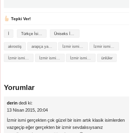
Tepki Ver!
İ
Türkçe İsimler
Üniseks İsimler
akrostiş
arapça yazılışı
İzmir isminin analizi
İzmir isminin anlamı
İzmir isminin baş harfleriyle şiir
İzmir isminin kökeni
İzmir isminin numerolojisi
ünlüler
Yorumlar
derin
dedi ki:
13 Nisan 2015, 20:04
İzmir ismi gerçekten çok güzel bir isim artık klasik isimlerden
vazgeçip eğer gerçekten bir izmir sevdalısıysanız