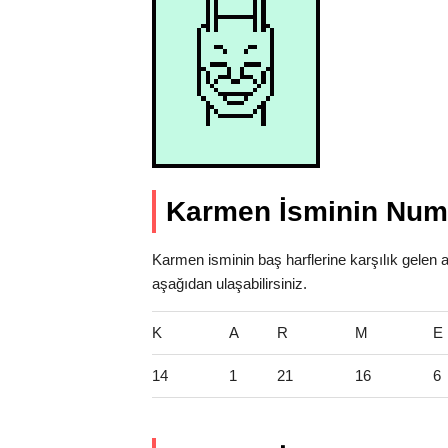
Karmen İsminin Nume
Karmen isminin baş harflerine karşılık gelen a
aşağıdan ulaşabilirsiniz.
K
A
R
M
E
14
1
21
16
6