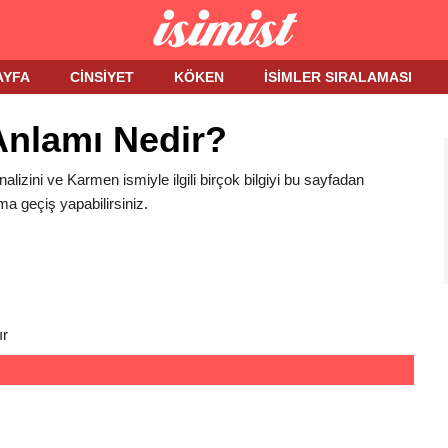
AYFA
CINSIYET
KÖKEN
İSIMLER SIRALAMASI
Anlamı Nedir?
alizini ve Karmen ismiyle ilgili birçok bilgiyi bu sayfadan
ma geçiş yapabilirsiniz.
ır