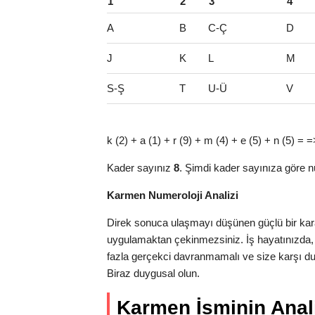
1
2
3
4
A
B
C-Ç
D
J
K
L
M
S-Ş
T
U-Ü
V
k (2) + a (1) + r (9) + m (4) + e (5) + n (5) = 
Kader sayınız
8
. Şimdi kader sayınıza göre n
Karmen Numeroloji Analizi
Direk sonuca ulaşmayı düşünen güçlü bir karak
uygulamaktan çekinmezsiniz. İş hayatınızda,
fazla gerçekci davranmamalı ve size karşı dura
Biraz duygusal olun.
Karmen İsminin Anali