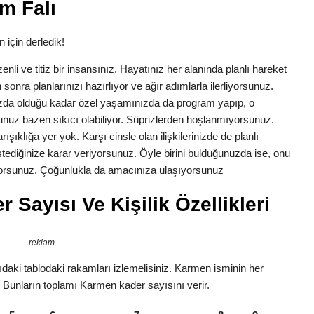
m Falı
 için derledik!
zenli ve titiz bir insansınız. Hayatınız her alanında planlı hareket
 sonra planlarınızı hazırlıyor ve ağır adımlarla ilerliyorsunuz.
ızda olduğu kadar özel yaşamınızda da program yapıp, o
nuz bazen sıkıcı olabiliyor. Süprizlerden hoşlanmıyorsunuz.
ışıklığa yer yok. Karşı cinsle olan ilişkilerinizde de planlı
 istediğinize karar veriyorsunuz. Öyle birini bulduğunuzda ise, onu
tiyorsunuz. Çoğunlukla da amacınıza ulaşıyorsunuz
Sayısı Ve Kişilik Özellikleri
reklam
daki tablodaki rakamları izlemelisiniz. Karmen isminin her
r. Bunların toplamı Karmen kader sayısını verir.