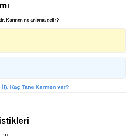
amı
ir, Karmen ne anlama gelir?
İl İl), Kaç Tane Karmen var?
stikleri
?
: 90