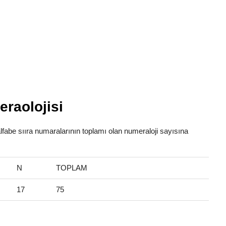
raolojisi
lfabe sııra numaralarının toplamı olan numeraloji sayısına
N
TOPLAM
17
75