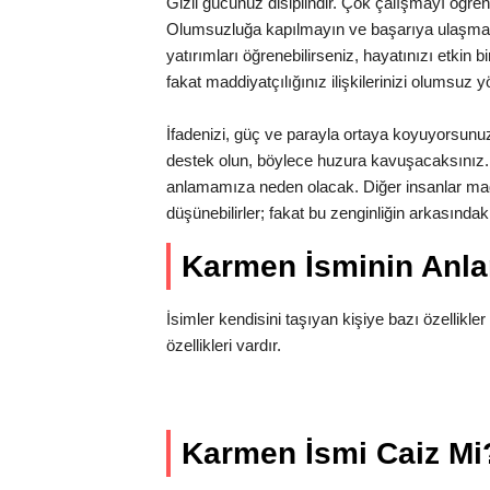
Gizil gücünüz disiplindir. Çok çalışmayı öğrenme
Olumsuzluğa kapılmayın ve başarıya ulaşmak iç
yatırımları öğrenebilirseniz, hayatınızı etkin b
fakat maddiyatçılığınız ilişkilerinizi olumsuz y
İfadenizi, güç ve parayla ortaya koyuyorsun
destek olun, böylece huzura kavuşacaksınız. 
anlamamıza neden olacak. Diğer insanlar mad
düşünebilirler; fakat bu zenginliğin arkasınd
Karmen İsminin Anl
İsimler kendisini taşıyan kişiye bazı özellikler
özellikleri vardır.
Karmen İsmi Caiz Mi