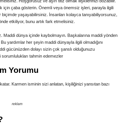
lisiniz. Hoşgörüsüz ve aşırı titiz olmak ilişkilerinizi bozabilir.
in çaba gösterin. Önemli veya önemsiz işleri, parayla ilgili
ir biçimde yaşayabilirsiniz. İnsanları kolayca tanıyabiliyorsunuz,
önde etkiliyor, bunu artık fark etmelisiniz.
uz. Maddi dünya içinde kaybolmayın. Başkalarına maddi yönden
Bu yardımlar her şeyin maddi dünyayla ilgili olmadığını
di gücünüzden dolayı sizin çok şanslı olduğunuzu
aki sorumlulukları tahmin edemezler
am Yorumu
 katar. Karmen isminin sizi anlatan, kişiliğinizi yansıtan bazı
reklam
?