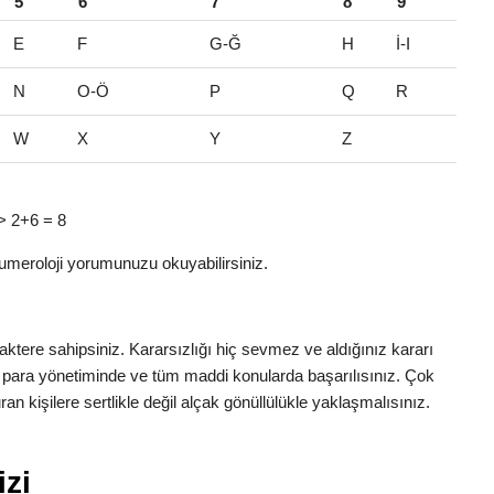
5
6
7
8
9
E
F
G-Ğ
H
İ-I
N
O-Ö
P
Q
R
W
X
Y
Z
=> 2+6 = 8
umeroloji yorumunuzu okuyabilirsiniz.
tere sahipsiniz. Kararsızlığı hiç sevmez ve aldığınız kararı
 para yönetiminde ve tüm maddi konularda başarılısınız. Çok
n kişilere sertlikle değil alçak gönüllülükle yaklaşmalısınız.
zi