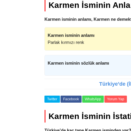
Karmen İsminin Anl
Karmen isminin anlamı, Karmen ne demekt
Karmen isminin anlamı
Parlak kırmızı renk
Karmen isminin sözlük anlamı
Türkiye’de (
Twitter
Facebook
WhatsApp
Yorum Yap
Karmen İsminin İstati
Türkiye’de kaç tane Karmen isminden var