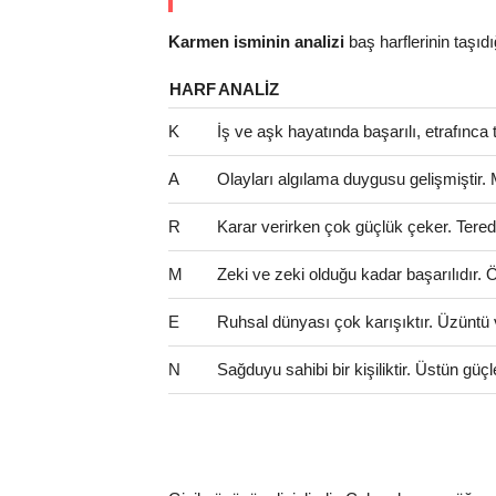
Karmen isminin analizi
baş harflerinin taşıdığı
HARF
ANALIZ
K
İş ve aşk hayatında başarılı, etrafınca t
A
Olayları algılama duygusu gelişmiştir.
R
Karar verirken çok güçlük çeker. Teredd
M
Zeki ve zeki olduğu kadar başarılıdır. Öze
E
Ruhsal dünyası çok karışıktır. Üzüntü 
N
Sağduyu sahibi bir kişiliktir. Üstün güçl