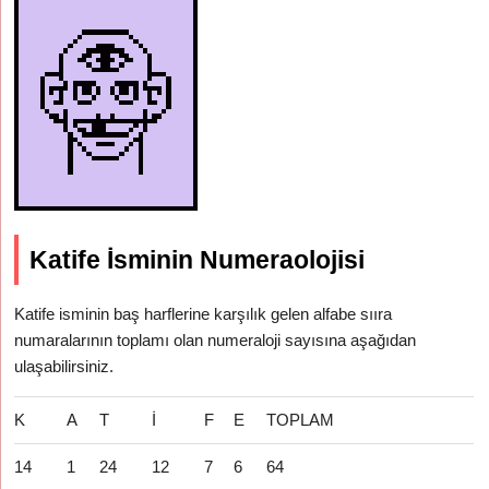
Katife İsminin Numeraolojisi
Katife isminin baş harflerine karşılık gelen alfabe sııra
numaralarının toplamı olan numeraloji sayısına aşağıdan
ulaşabilirsiniz.
K
A
T
İ
F
E
TOPLAM
14
1
24
12
7
6
64