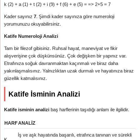
k (2) + a (1) + t (2) + i (9) + f (6) + e (5) = => 2+5 = 7
Kader sayınız
7
. Şimdi kader sayınıza göre numeroloji
yorumunuzu okuyabilirsiniz.
Katife Numeroloji Analizi
Tam bir filezof gibisiniz. Ruhsal hayat, maneviyat ve fikir
alışverişine çok düşkünsünüz. Çok değişken bir yapınız var.
Etrafınıza soğuk davranmaktan kaçınmalı ve biraz daha
yakınlaşmalısınız. Yalnızlıktan uzak durmalı ve hayatınıza biraz
güzellik katmalısınız.
Katife İsminin Analizi
Katife isminin analizi
baş harflerinin taşıdığı anlam ile ilgilidir.
HARF
ANALIZ
İş ve aşk hayatında başarılı, etrafınca tanınan ve sürekli
K