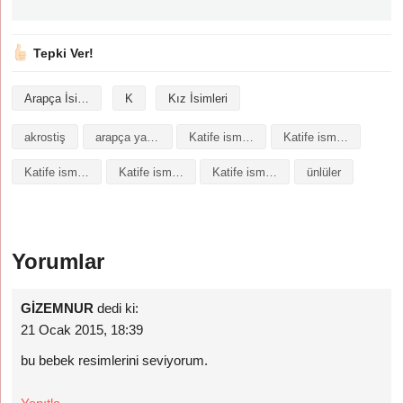
Tepki Ver!
Arapça İsimler
K
Kız İsimleri
akrostiş
arapça yazılışı
Katife isminin analizi
Katife isminin anlamı
Katife isminin baş harfleriyle şiir
Katife isminin kökeni
Katife isminin numerolojisi
ünlüler
Yorumlar
GİZEMNUR
dedi ki:
21 Ocak 2015, 18:39
bu bebek resimlerini seviyorum.