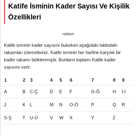
Katife İsminin Kader Sayısı Ve Kişilik
Özellikleri
reklam
Katife isminin kader sayısını bulurken aşağıdaki tablodaki
rakamları izlemelisiniz. Katife isminin her harfine karşılık bir
kader rakamı belirlenmiştir. Bunların toplamı Katife kader
sayısını verir.
1
2
3
4
5
6
7
8
9
A
B
C-Ç
D
E
F
G-Ğ
H
İ-I
J
K
L
M
N
O-Ö
P
Q
R
S-Ş
T
U-Ü
V
W
X
Y
Z