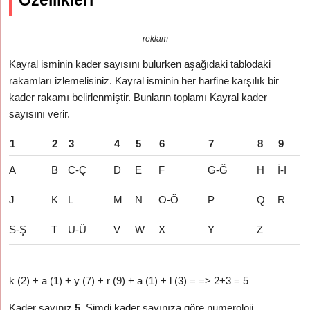
Özellikleri
reklam
Kayral isminin kader sayısını bulurken aşağıdaki tablodaki
rakamları izlemelisiniz. Kayral isminin her harfine karşılık bir
kader rakamı belirlenmiştir. Bunların toplamı Kayral kader
sayısını verir.
1
2
3
4
5
6
7
8
9
A
B
C-Ç
D
E
F
G-Ğ
H
İ-I
J
K
L
M
N
O-Ö
P
Q
R
S-Ş
T
U-Ü
V
W
X
Y
Z
k (2) + a (1) + y (7) + r (9) + a (1) + l (3) = => 2+3 = 5
Kader sayınız
5
. Şimdi kader sayınıza göre numeroloji