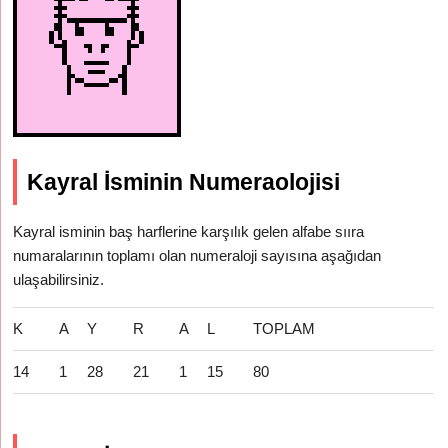
Kayral İsminin Numeraolojisi
Kayral isminin baş harflerine karşılık gelen alfabe sııra
numaralarının toplamı olan numeraloji sayısına aşağıdan
ulaşabilirsiniz.
K
A
Y
R
A
L
TOPLAM
14
1
28
21
1
15
80