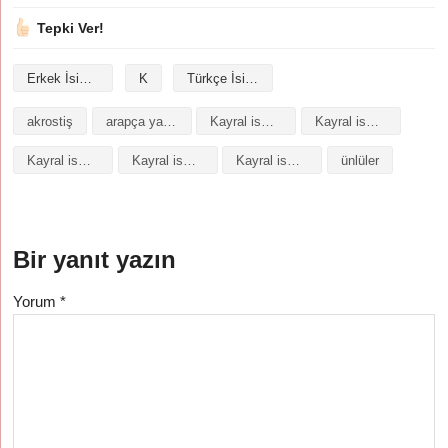
Tepki Ver!
Erkek İsimleri
K
Türkçe İsimler
akrostiş
arapça yazılışı
Kayral isminin analizi
Kayral isminin anlamı
Kayral isminin baş harfleriyle şiir
Kayral isminin kökeni
Kayral isminin numerolojisi
ünlüler
Bir yanıt yazın
Yorum
*