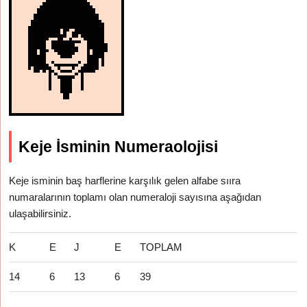
Keje İsminin Numeraolojisi
Keje isminin baş harflerine karşılık gelen alfabe sııra
numaralarının toplamı olan numeraloji sayısına aşağıdan
ulaşabilirsiniz.
K
E
J
E
TOPLAM
14
6
13
6
39