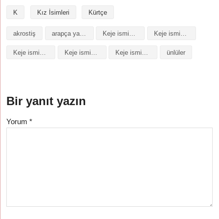
K
Kız İsimleri
Kürtçe
akrostiş
arapça yazılışı
Keje isminin analizi
Keje isminin anlamı
Keje isminin baş harfleriyle şiir
Keje isminin kökeni
Keje isminin numerolojisi
ünlüler
Bir yanıt yazın
Yorum
*