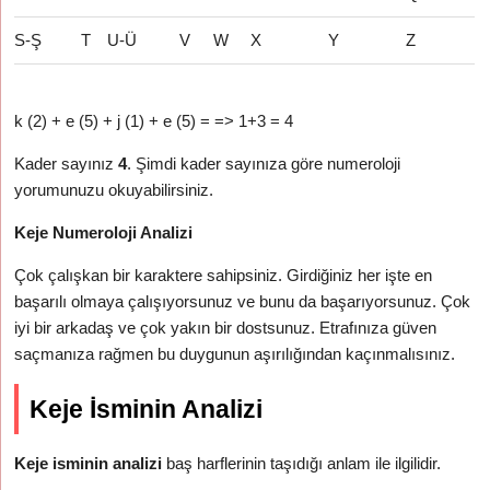
S-Ş
T
U-Ü
V
W
X
Y
Z
k (2) + e (5) + j (1) + e (5) = => 1+3 = 4
Kader sayınız
4
. Şimdi kader sayınıza göre numeroloji
yorumunuzu okuyabilirsiniz.
Keje Numeroloji Analizi
Çok çalışkan bir karaktere sahipsiniz. Girdiğiniz her işte en
başarılı olmaya çalışıyorsunuz ve bunu da başarıyorsunuz. Çok
iyi bir arkadaş ve çok yakın bir dostsunuz. Etrafınıza güven
saçmanıza rağmen bu duygunun aşırılığından kaçınmalısınız.
Keje İsminin Analizi
Keje isminin analizi
baş harflerinin taşıdığı anlam ile ilgilidir.