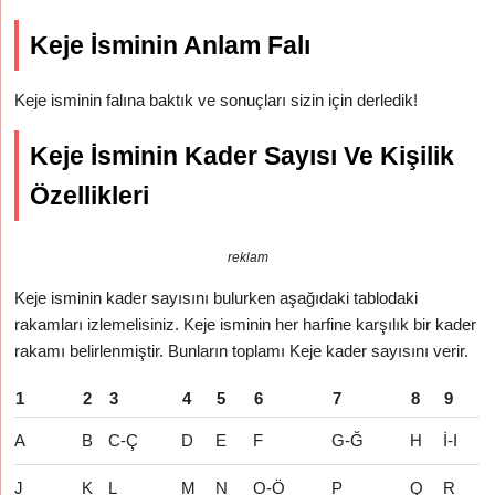
Keje İsminin Anlam Falı
Keje isminin falına baktık ve sonuçları sizin için derledik!
Keje İsminin Kader Sayısı Ve Kişilik
Özellikleri
reklam
Keje isminin kader sayısını bulurken aşağıdaki tablodaki
rakamları izlemelisiniz. Keje isminin her harfine karşılık bir kader
rakamı belirlenmiştir. Bunların toplamı Keje kader sayısını verir.
1
2
3
4
5
6
7
8
9
A
B
C-Ç
D
E
F
G-Ğ
H
İ-I
J
K
L
M
N
O-Ö
P
Q
R