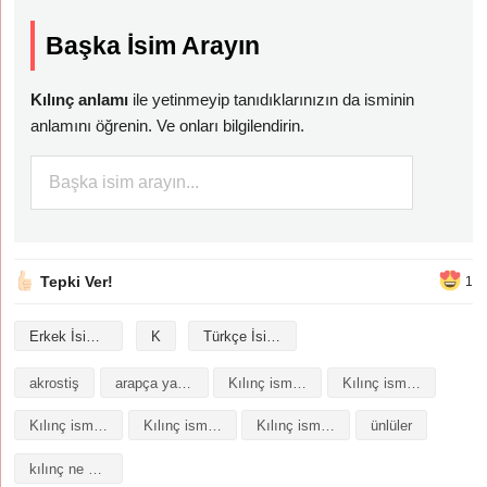
Başka İsim Arayın
Kılınç anlamı
ile yetinmeyip tanıdıklarınızın da isminin
anlamını öğrenin. Ve onları bilgilendirin.
Tepki Ver!
1
Erkek İsimleri
K
Türkçe İsimler
akrostiş
arapça yazılışı
Kılınç isminin analizi
Kılınç isminin anlamı
Kılınç isminin baş harfleriyle şiir
Kılınç isminin kökeni
Kılınç isminin numerolojisi
ünlüler
kılınç ne demek