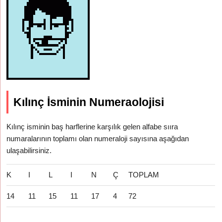
Kılınç İsminin Numeraolojisi
Kılınç isminin baş harflerine karşılık gelen alfabe sııra
numaralarının toplamı olan numeraloji sayısına aşağıdan
ulaşabilirsiniz.
K
I
L
I
N
Ç
TOPLAM
14
11
15
11
17
4
72