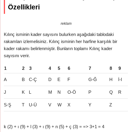
Özellikleri
reklam
Kılınç isminin kader sayısını bulurken aşağıdaki tablodaki
rakamları izlemelisiniz. Kılınç isminin her harfine karşılık bir
kader rakamı belirlenmiştir. Bunların toplamı Kılınç kader
sayısını verir.
1
2
3
4
5
6
7
8
9
A
B
C-Ç
D
E
F
G-Ğ
H
İ-I
J
K
L
M
N
O-Ö
P
Q
R
S-Ş
T
U-Ü
V
W
X
Y
Z
k (2) + ı (9) + l (3) + ı (9) + n (5) + ç (3) = => 3+1 = 4