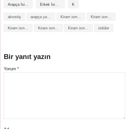
Arapça İsimler
Erkek İsimleri
K
akrostiş
arapça yazılışı
Kiram isminin analizi
Kiram isminin anlamı
Kiram isminin baş harfleriyle şiir
Kiram isminin kökeni
Kiram isminin numerolojisi
ünlüler
Bir yanıt yazın
Yorum
*