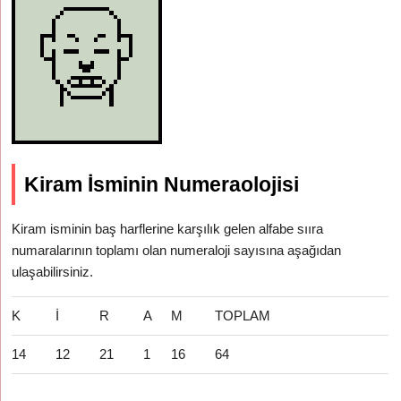
Kiram İsminin Numeraolojisi
Kiram isminin baş harflerine karşılık gelen alfabe sııra
numaralarının toplamı olan numeraloji sayısına aşağıdan
ulaşabilirsiniz.
K
İ
R
A
M
TOPLAM
14
12
21
1
16
64