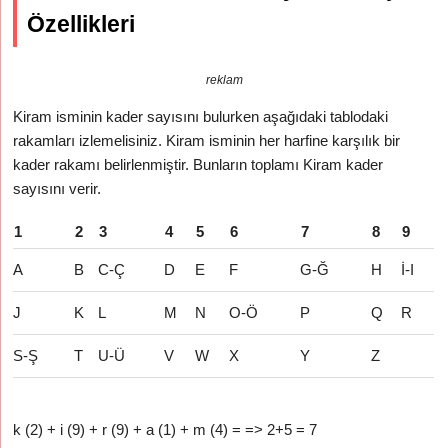
Özellikleri
reklam
Kiram isminin kader sayısını bulurken aşağıdaki tablodaki
rakamları izlemelisiniz. Kiram isminin her harfine karşılık bir
kader rakamı belirlenmiştir. Bunların toplamı Kiram kader
sayısını verir.
1
2
3
4
5
6
7
8
9
A
B
C-Ç
D
E
F
G-Ğ
H
İ-I
J
K
L
M
N
O-Ö
P
Q
R
S-Ş
T
U-Ü
V
W
X
Y
Z
k (2) + i (9) + r (9) + a (1) + m (4) = => 2+5 = 7