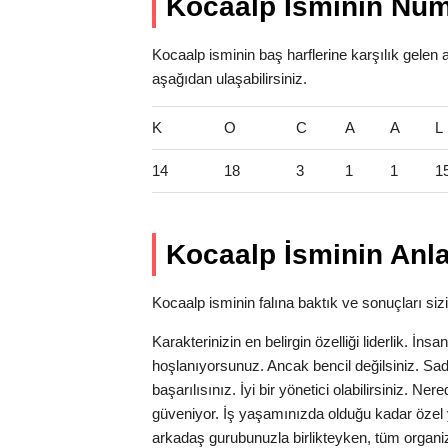
Kocaalp İsminin Num
Kocaalp isminin baş harflerine karşılık gelen 
aşağıdan ulaşabilirsiniz.
K
O
C
A
A
L
14
18
3
1
1
1
Kocaalp İsminin Anl
Kocaalp isminin falına baktık ve sonuçları sizi
Karakterinizin en belirgin özelliği liderlik. İns
hoşlanıyorsunuz. Ancak bencil değilsiniz. Sa
başarılısınız. İyi bir yönetici olabilirsiniz. N
güveniyor. İş yaşamınızda olduğu kadar özel 
arkadaş gurubunuzla birlikteyken, tüm organi