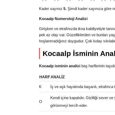
Kader sayınız
5
. Şimdi kader sayınıza göre n
Kocaalp Numeroloji Analizi
Girişken ve etrafınızda ikna kabiliyetiyle ta
pek az olay var. Güzelliklerden ve bunları y
hoşlanmadığınız duygudur. Çok kolay sıkılabili
Kocaalp İsminin Anal
Kocaalp isminin analizi
baş harflerinin taşıdığ
HARF
ANALIZ
K
İş ve aşk hayatında başarılı, etrafınca t
Kendi içine kapalıdır. Gizliliği sever ve
O
görünmeyi tercih eder.