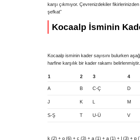
karşı çıkmıyor. Çevrenizdekiler fikirlerinizde
şefkat"
Kocaalp İsminin Kader
Kocaalp isminin kader sayısını bulurken aşağı
harfine karşılık bir kader rakamı belirlenmişti
1
2
3
4
A
B
C-Ç
D
J
K
L
M
S-Ş
T
U-Ü
V
k (2) + o (6) + c (3) + a (1) + a (1) + l (3) + p