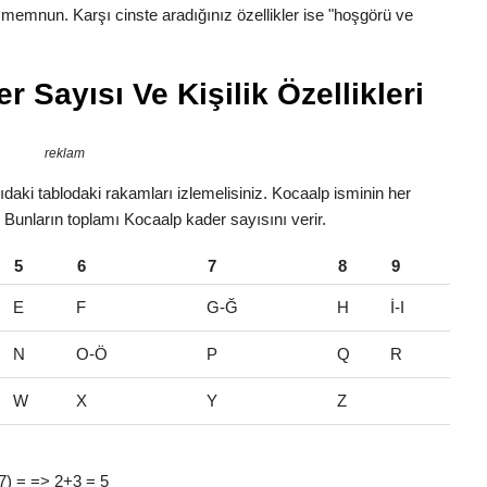
n memnun. Karşı cinste aradığınız özellikler ise "hoşgörü ve
 Sayısı Ve Kişilik Özellikleri
reklam
daki tablodaki rakamları izlemelisiniz. Kocaalp isminin her
r. Bunların toplamı Kocaalp kader sayısını verir.
5
6
7
8
9
E
F
G-Ğ
H
İ-I
N
O-Ö
P
Q
R
W
X
Y
Z
 (7) = => 2+3 = 5