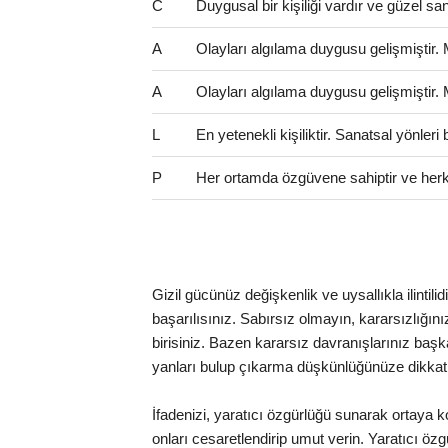
C
Duygusal bir kişiliği vardır ve güzel san
A
Olayları algılama duygusu gelişmiştir.
A
Olayları algılama duygusu gelişmiştir.
L
En yetenekli kişiliktir. Sanatsal yönler
P
Her ortamda özgüvene sahiptir ve herk
Gizil gücünüz değişkenlik ve uysallıkla ilintili
başarılısınız. Sabırsız olmayın, kararsızlığınız 
birisiniz. Bazen kararsız davranışlarınız başka
yanları bulup çıkarma düşkünlüğünüze dikkat
İfadenizi, yaratıcı özgürlüğü sunarak ortaya k
onları cesaretlendirip umut verin. Yaratıcı ö