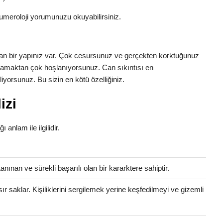
umeroloji yorumunuzu okuyabilirsiniz.
nınan bir yapınız var. Çok cesursunuz ve gerçekten korktuğunuz
aşamaktan çok hoşlanıyorsunuz. Can sıkıntısı en
yorsunuz. Bu sizin en kötü özelliğiniz.
izi
ı anlam ile ilgilidir.
anınan ve sürekli başarılı olan bir kararktere sahiptir.
 sır saklar. Kişiliklerini sergilemek yerine keşfedilmeyi ve gizemli