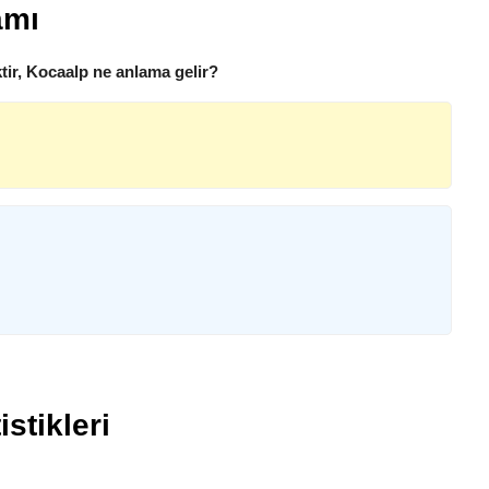
amı
ir, Kocaalp ne anlama gelir?
stikleri