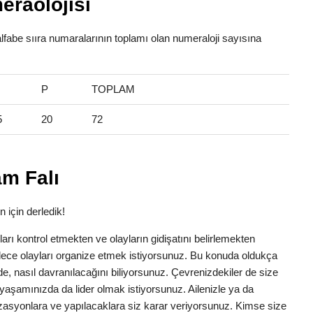
eraolojisi
alfabe sııra numaralarının toplamı olan numeraloji sayısına
P
TOPLAM
5
20
72
am Falı
n için derledik!
anları kontrol etmekten ve olayların gidişatını belirlemekten
dece olayları organize etmek istiyorsunuz. Bu konuda oldukça
erede, nasıl davranılacağını biliyorsunuz. Çevrenizdekiler de size
yaşamınızda da lider olmak istiyorsunuz. Ailenizle ya da
zasyonlara ve yapılacaklara siz karar veriyorsunuz. Kimse size