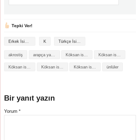
Tepki Ver!
Erkek İsimleri
K
Türkçe İsimler
akrostiş
arapça yazılışı
Köksan isminin analizi
Köksan isminin anlamı
Köksan isminin baş harfleriyle şiir
Köksan isminin kökeni
Köksan isminin numerolojisi
ünlüler
Bir yanıt yazın
Yorum
*