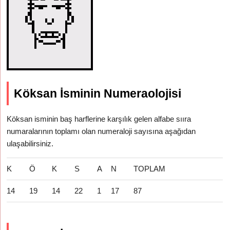
Köksan İsminin Numeraolojisi
Köksan isminin baş harflerine karşılık gelen alfabe sııra
numaralarının toplamı olan numeraloji sayısına aşağıdan
ulaşabilirsiniz.
K
Ö
K
S
A
N
TOPLAM
14
19
14
22
1
17
87