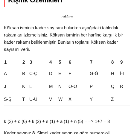
Kişilik Özellikleri
reklam
Köksan isminin kader sayısını bulurken aşağıdaki tablodaki
rakamları izlemelisiniz. Köksan isminin her harfine karşılık bir
kader rakamı belirlenmiştir. Bunların toplamı Köksan kader
sayısını verir.
1
2
3
4
5
6
7
8
9
A
B
C-Ç
D
E
F
G-Ğ
H
İ-I
J
K
L
M
N
O-Ö
P
Q
R
S-Ş
T
U-Ü
V
W
X
Y
Z
k (2) + ö (6) + k (2) + s (1) + a (1) + n (5) = => 1+7 = 8
Kader sayınız
8
. Şimdi kader sayınıza göre numeroloji