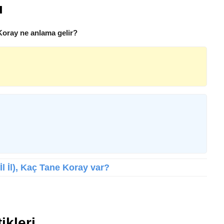
ı
Koray ne anlama gelir?
İl İl), Kaç Tane Koray var?
ikleri