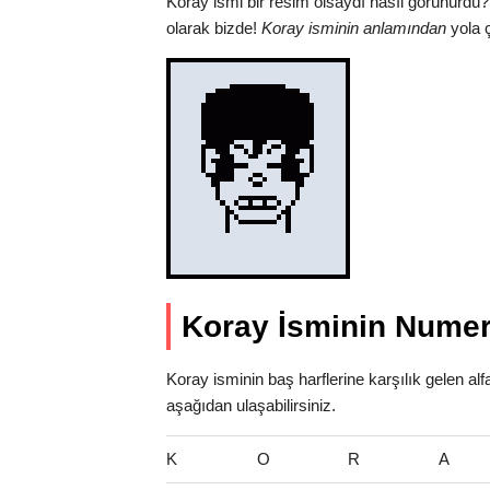
Koray ismi bir resim olsaydı nasıl görünürdü?
olarak bizde!
Koray isminin anlamından
yola ç
Koray İsminin Numer
Koray isminin baş harflerine karşılık gelen al
aşağıdan ulaşabilirsiniz.
K
O
R
A