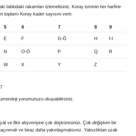
i tablodaki rakamları izlemelisiniz. Koray isminin her harfine
rın toplamı Koray kader sayısını verir.
5
6
7
8
9
E
F
G-Ğ
H
İ-I
N
O-Ö
P
Q
R
W
X
Y
Z
 7
umeroloji yorumunuzu okuyabilirsiniz.
iyat ve fikir alışverişine çok düşkünsünüz. Çok değişken bir
açınmalı ve biraz daha yakınlaşmalısınız. Yalnızlıktan uzak