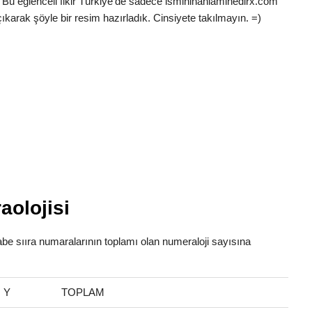
 Bu eğlenceli fikir Türkiye’de sadece ismininanlaminedirx.com
ıkarak şöyle bir resim hazırladık. Cinsiyete takılmayın. =)
aolojisi
fabe sııra numaralarının toplamı olan numeraloji sayısına
Y
TOPLAM