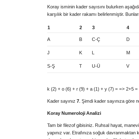
Koray isminin kader sayısını bulurken aşağıdak
karşılık bir kader rakamı belirlenmiştir. Bunla
1
2
3
4
A
B
C-Ç
D
J
K
L
M
S-Ş
T
U-Ü
V
k (2) + o (6) + r (9) + a (1) + y (7) = => 2+5 =
Kader sayınız
7
. Şimdi kader sayınıza göre n
Koray Numeroloji Analizi
Tam bir filezof gibisiniz. Ruhsal hayat, manev
yapınız var. Etrafınıza soğuk davranmaktan k