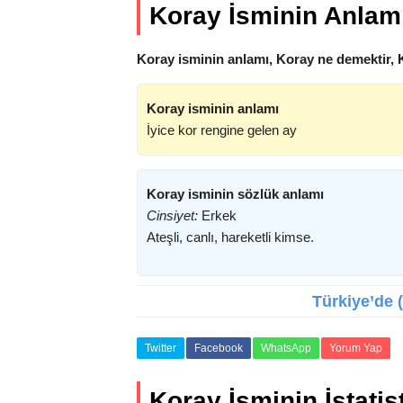
Koray İsminin Anlam
Koray isminin anlamı, Koray ne demektir, 
Koray isminin anlamı
İyice kor rengine gelen ay
Koray isminin sözlük anlamı
Cinsiyet:
Erkek
Ateşli, canlı, hareketli kimse.
Türkiye’de (
Twitter
Facebook
WhatsApp
Yorum Yap
Koray İsminin İstatist