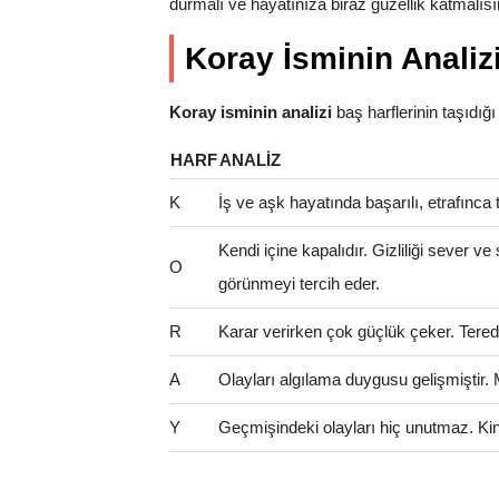
durmalı ve hayatınıza biraz güzellik katmalısı
Koray İsminin Analiz
Koray isminin analizi
baş harflerinin taşıdığı a
HARF
ANALIZ
K
İş ve aşk hayatında başarılı, etrafınca t
Kendi içine kapalıdır. Gizliliği sever ve
O
görünmeyi tercih eder.
R
Karar verirken çok güçlük çeker. Teredd
A
Olayları algılama duygusu gelişmiştir.
Y
Geçmişindeki olayları hiç unutmaz. Kinci 