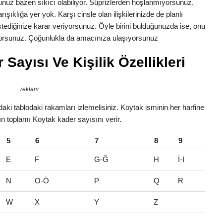
nuz bazen sıkıcı olabiliyor. Süprizlerden hoşlanmıyorsunuz.
ışıklığa yer yok. Karşı cinsle olan ilişkilerinizde de planlı
 istediğinize karar veriyorsunuz. Öyle birini bulduğunuzda ise, onu
tiyorsunuz. Çoğunlukla da amacınıza ulaşıyorsunuz
Sayısı Ve Kişilik Özellikleri
reklam
aki tablodaki rakamları izlemelisiniz. Koytak isminin her harfine
rın toplamı Koytak kader sayısını verir.
5
6
7
8
9
E
F
G-Ğ
H
İ-I
N
O-Ö
P
Q
R
W
X
Y
Z