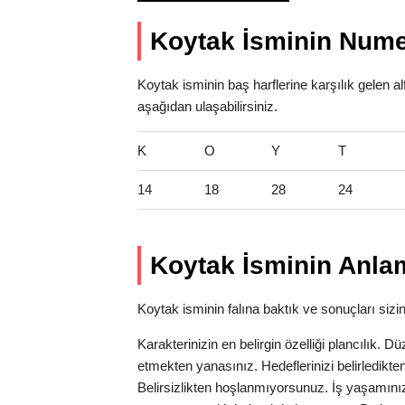
Koytak İsminin Nume
Koytak isminin baş harflerine karşılık gelen a
aşağıdan ulaşabilirsiniz.
K
O
Y
T
14
18
28
24
Koytak İsminin Anlam
Koytak isminin falına baktık ve sonuçları sizin 
Karakterinizin en belirgin özelliği plancılık. Dü
etmekten yanasınız. Hedeflerinizi belirledikten
Belirsizlikten hoşlanmıyorsunuz. İş yaşamın