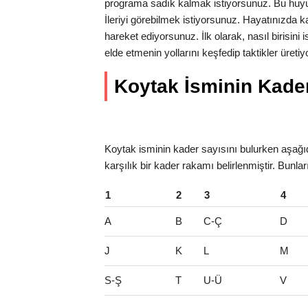
programa sadık kalmak istiyorsunuz. Bu huyu
İleriyi görebilmek istiyorsunuz. Hayatınızda kar
hareket ediyorsunuz. İlk olarak, nasıl birisini
elde etmenin yollarını keşfedip taktikler üre
Koytak İsminin Kader 
Koytak isminin kader sayısını bulurken aşağıd
karşılık bir kader rakamı belirlenmiştir. Bunla
1
2
3
4
A
B
C-Ç
D
J
K
L
M
S-Ş
T
U-Ü
V