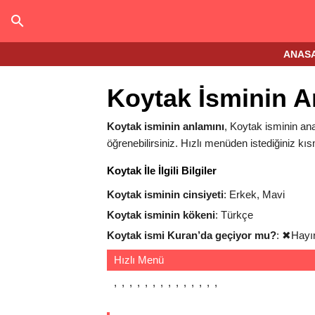
ANAS
Koytak İsminin A
Koytak isminin anlamını
, Koytak isminin anal
öğrenebilirsiniz. Hızlı menüden istediğiniz kıs
Koytak İle İlgili Bilgiler
Koytak isminin cinsiyeti
: Erkek, Mavi
Koytak isminin kökeni
: Türkçe
Koytak ismi Kuran’da geçiyor mu?
:
✖
Hayı
Hızlı Menü