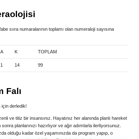
raolojisi
lfabe sııra numaralarının toplamı olan numeraloji sayısına
A
K
TOPLAM
1
14
99
 Falı
için derledik!
zenli ve titiz bir insansınız. Hayatınız her alanında planlı hareket
 sonra planlarınızı hazırlıyor ve ağır adımlarla ilerliyorsunuz.
ızda olduğu kadar özel yaşamınızda da program yapıp, o