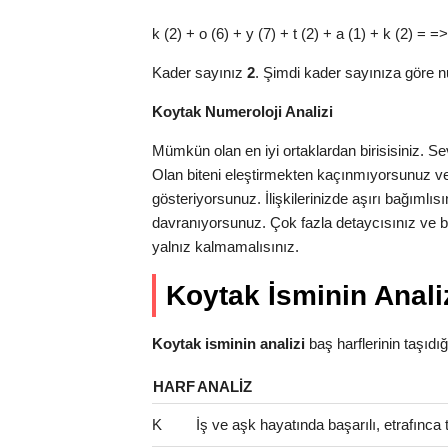
k (2) + o (6) + y (7) + t (2) + a (1) + k (2) = =
Kader sayınız
2
. Şimdi kader sayınıza göre n
Koytak Numeroloji Analizi
Mümkün olan en iyi ortaklardan birisisiniz. Sev
Olan biteni eleştirmekten kaçınmıyorsunuz v
gösteriyorsunuz. İlişkilerinizde aşırı bağımlıs
davranıyorsunuz. Çok fazla detaycısınız ve bu
yalnız kalmamalısınız.
Koytak İsminin Anali
Koytak isminin analizi
baş harflerinin taşıdığı 
HARF
ANALIZ
K
İş ve aşk hayatında başarılı, etrafınca t