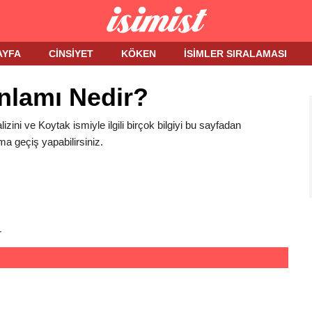
AYFA
CINSIYET
KÖKEN
İSIMLER SIRALAMASI
nlamı Nedir?
izini ve Koytak ismiyle ilgili birçok bilgiyi bu sayfadan
ma geçiş yapabilirsiniz.
r