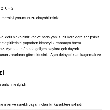
> 2+0 = 2
umeroloji yorumunuzu okuyabilirsiniz.
gi dolu bir kalbiniz var ve barış yanlısı bir karaktere sahipsiniz.
e eleştirilerinizi yaparken kimseyi kırmamaya önem
ınız. Ayrıca etrafınızda gelişen olaylara çok duyarlı
nun zararlarını görmektesiniz. Aşırı detaycılıktan kaçınmalı ve
zi
anlam ile ilgilidir.
anınan ve sürekli başarılı olan bir kararktere sahiptir.