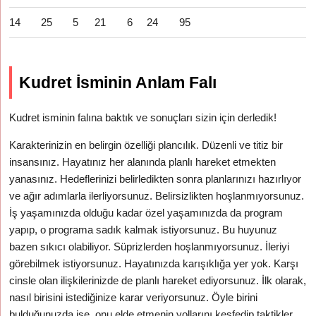
14
25
5
21
6
24
95
Kudret İsminin Anlam Falı
Kudret isminin falına baktık ve sonuçları sizin için derledik!
Karakterinizin en belirgin özelliği plancılık. Düzenli ve titiz bir
insansınız. Hayatınız her alanında planlı hareket etmekten
yanasınız. Hedeflerinizi belirledikten sonra planlarınızı hazırlıyor
ve ağır adımlarla ilerliyorsunuz. Belirsizlikten hoşlanmıyorsunuz.
İş yaşamınızda olduğu kadar özel yaşamınızda da program
yapıp, o programa sadık kalmak istiyorsunuz. Bu huyunuz
bazen sıkıcı olabiliyor. Süprizlerden hoşlanmıyorsunuz. İleriyi
görebilmek istiyorsunuz. Hayatınızda karışıklığa yer yok. Karşı
cinsle olan ilişkilerinizde de planlı hareket ediyorsunuz. İlk olarak,
nasıl birisini istediğinize karar veriyorsunuz. Öyle birini
bulduğunuzda ise, onu elde etmenin yollarını keşfedip taktikler