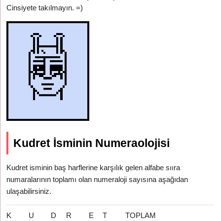
Cinsiyete takılmayın. =)
Kudret İsminin Numeraolojisi
Kudret isminin baş harflerine karşılık gelen alfabe sııra
numaralarının toplamı olan numeraloji sayısına aşağıdan
ulaşabilirsiniz.
K
U
D
R
E
T
TOPLAM