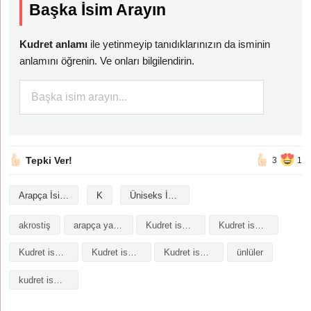
Başka İsim Arayın
Kudret anlamı
ile yetinmeyip tanıdıklarınızın da isminin
anlamını öğrenin. Ve onları bilgilendirin.
Tepki Ver!
3
1
Arapça İsimler
K
Üniseks İsimler
akrostiş
arapça yazılışı
Kudret isminin analizi
Kudret isminin anlamı
Kudret isminin baş harfleriyle şiir
Kudret isminin kökeni
Kudret isminin numerolojisi
ünlüler
kudret isminin anlamı