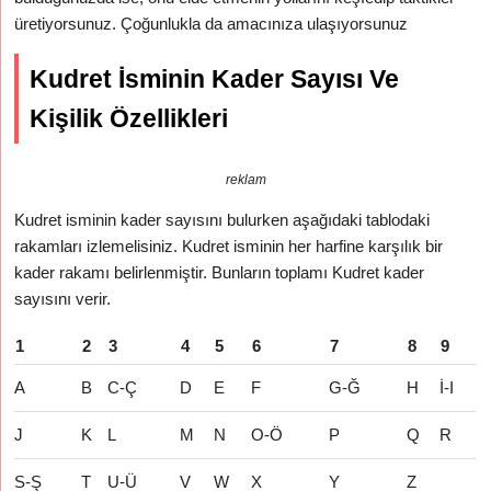
üretiyorsunuz. Çoğunlukla da amacınıza ulaşıyorsunuz
Kudret İsminin Kader Sayısı Ve
Kişilik Özellikleri
reklam
Kudret isminin kader sayısını bulurken aşağıdaki tablodaki
rakamları izlemelisiniz. Kudret isminin her harfine karşılık bir
kader rakamı belirlenmiştir. Bunların toplamı Kudret kader
sayısını verir.
1
2
3
4
5
6
7
8
9
A
B
C-Ç
D
E
F
G-Ğ
H
İ-I
J
K
L
M
N
O-Ö
P
Q
R
S-Ş
T
U-Ü
V
W
X
Y
Z