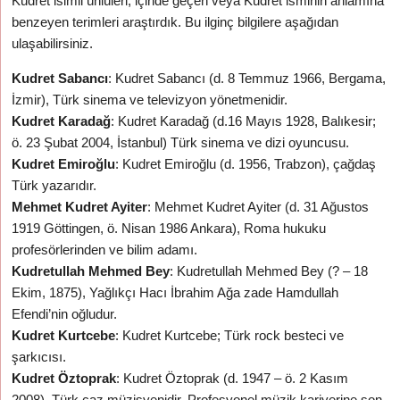
Kudret isimli ünlüleri, içinde geçen veya Kudret isminin anlamına
benzeyen terimleri araştırdık. Bu ilginç bilgilere aşağıdan
ulaşabilirsiniz.
Kudret Sabancı
: Kudret Sabancı (d. 8 Temmuz 1966, Bergama,
İzmir), Türk sinema ve televizyon yönetmenidir.
Kudret Karadağ
: Kudret Karadağ (d.16 Mayıs 1928, Balıkesir;
ö. 23 Şubat 2004, İstanbul) Türk sinema ve dizi oyuncusu.
Kudret Emiroğlu
: Kudret Emiroğlu (d. 1956, Trabzon), çağdaş
Türk yazarıdır.
Mehmet Kudret Ayiter
: Mehmet Kudret Ayiter (d. 31 Ağustos
1919 Göttingen, ö. Nisan 1986 Ankara), Roma hukuku
profesörlerinden ve bilim adamı.
Kudretullah Mehmed Bey
: Kudretullah Mehmed Bey (? – 18
Ekim, 1875), Yağlıkçı Hacı İbrahim Ağa zade Hamdullah
Efendi’nin oğludur.
Kudret Kurtcebe
: Kudret Kurtcebe; Türk rock besteci ve
şarkıcısı.
Kudret Öztoprak
: Kudret Öztoprak (d. 1947 – ö. 2 Kasım
2008), Türk caz müzisyenidir. Profesyonel müzik kariyerine son