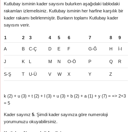
Kutlubay isminin kader sayısını bulurken aşağıdaki tablodaki
rakamları izlemelisiniz. Kutlubay isminin her harfine karşılık bir
kader rakamı belirlenmiştir. Bunların toplamı Kutlubay kader
sayısını verir.
1
2
3
4
5
6
7
8
9
A
B
C-Ç
D
E
F
G-Ğ
H
İ-I
J
K
L
M
N
O-Ö
P
Q
R
S-Ş
T
U-Ü
V
W
X
Y
Z
k (2) + u (3) + t (2) + l (3) + u (3) + b (2) + a (1) + y (7) = => 2+3
= 5
Kader sayınız
5
. Şimdi kader sayınıza göre numeroloji
yorumunuzu okuyabilirsiniz.