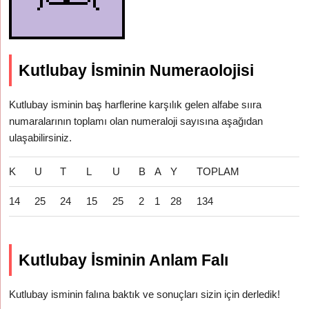
Kutlubay İsminin Numeraolojisi
Kutlubay isminin baş harflerine karşılık gelen alfabe sııra
numaralarının toplamı olan numeraloji sayısına aşağıdan
ulaşabilirsiniz.
K
U
T
L
U
B
A
Y
TOPLAM
14
25
24
15
25
2
1
28
134
Kutlubay İsminin Anlam Falı
Kutlubay isminin falına baktık ve sonuçları sizin için derledik!