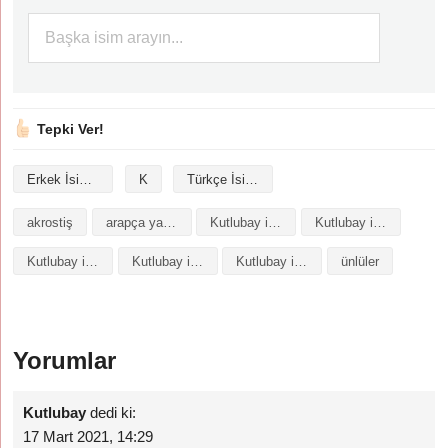
Tepki Ver!
Erkek İsimleri
K
Türkçe İsimler
akrostiş
arapça yazılışı
Kutlubay isminin analizi
Kutlubay isminin anlamı
Kutlubay isminin baş harfleriyle şiir
Kutlubay isminin kökeni
Kutlubay isminin numerolojisi
ünlüler
Yorumlar
Kutlubay
dedi ki:
17 Mart 2021, 14:29