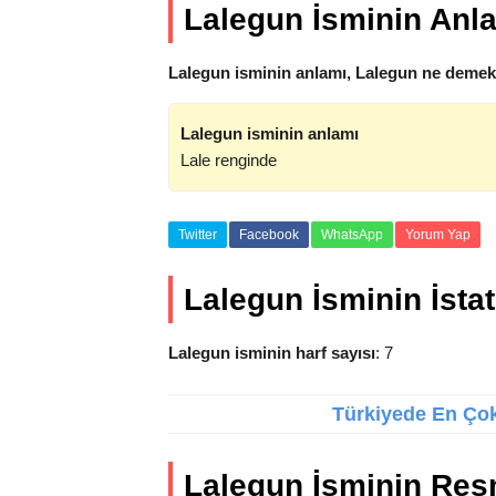
Lalegun İsminin Anl
Lalegun isminin anlamı, Lalegun ne demekt
Lalegun isminin anlamı
Lale renginde
Twitter
Facebook
WhatsApp
Yorum Yap
Lalegun İsminin İstati
Lalegun isminin harf sayısı
: 7
Türkiyede En Çok 
Lalegun İsminin Res