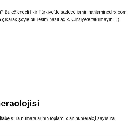
ü? Bu eğlenceli fikir Türkiye’de sadece ismininanlaminedirx.com
 çıkarak şöyle bir resim hazırladık. Cinsiyete takılmayın. =)
eraolojisi
alfabe sııra numaralarının toplamı olan numeraloji sayısına