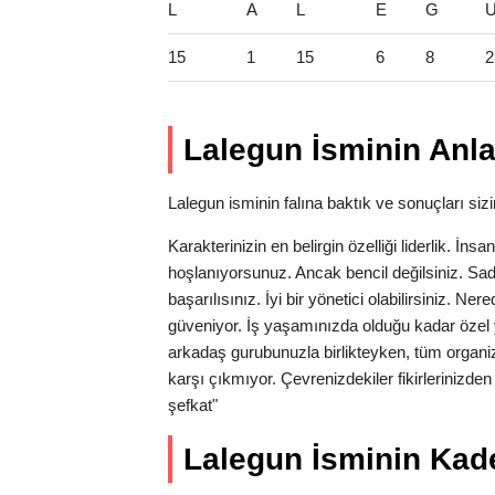
L
A
L
E
G
15
1
15
6
8
2
Lalegun İsminin Anla
Lalegun isminin falına baktık ve sonuçları sizin
Karakterinizin en belirgin özelliği liderlik. İns
hoşlanıyorsunuz. Ancak bencil değilsiniz. Sa
başarılısınız. İyi bir yönetici olabilirsiniz. N
güveniyor. İş yaşamınızda olduğu kadar özel 
arkadaş gurubunuzla birlikteyken, tüm organi
karşı çıkmıyor. Çevrenizdekiler fikirlerinizde
şefkat"
Lalegun İsminin Kader